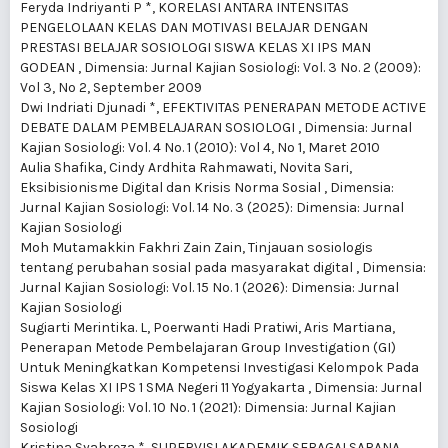
Feryda Indriyanti P *,
KORELASI ANTARA INTENSITAS
PENGELOLAAN KELAS DAN MOTIVASI BELAJAR DENGAN
PRESTASI BELAJAR SOSIOLOGI SISWA KELAS XI IPS MAN
GODEAN
,
Dimensia: Jurnal Kajian Sosiologi: Vol. 3 No. 2 (2009):
Vol 3, No 2, September 2009
Dwi Indriati Djunadi *,
EFEKTIVITAS PENERAPAN METODE ACTIVE
DEBATE DALAM PEMBELAJARAN SOSIOLOGI
,
Dimensia: Jurnal
Kajian Sosiologi: Vol. 4 No. 1 (2010): Vol 4, No 1, Maret 2010
Aulia Shafika, Cindy Ardhita Rahmawati, Novita Sari,
Eksibisionisme Digital dan Krisis Norma Sosial
,
Dimensia:
Jurnal Kajian Sosiologi: Vol. 14 No. 3 (2025): Dimensia: Jurnal
Kajian Sosiologi
Moh Mutamakkin Fakhri Zain Zain,
Tinjauan sosiologis
tentang perubahan sosial pada masyarakat digital
,
Dimensia:
Jurnal Kajian Sosiologi: Vol. 15 No. 1 (2026): Dimensia: Jurnal
Kajian Sosiologi
Sugiarti Merintika. L, Poerwanti Hadi Pratiwi, Aris Martiana,
Penerapan Metode Pembelajaran Group Investigation (GI)
Untuk Meningkatkan Kompetensi Investigasi Kelompok Pada
Siswa Kelas XI IPS 1 SMA Negeri 11 Yogyakarta
,
Dimensia: Jurnal
Kajian Sosiologi: Vol. 10 No. 1 (2021): Dimensia: Jurnal Kajian
Sosiologi
Kristina Syahreza *,
SUPERVISI AKADEMIK SEBAGAI SARANA