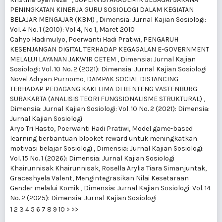
PENINGKATAN KINERJA GURU SOSIOLOGI DALAM KEGIATAN
BELAJAR MENGAJAR (KBM)
,
Dimensia: Jurnal Kajian Sosiologi:
Vol. 4 No. 1 (2010): Vol 4, No 1, Maret 2010
Cahyo Hadimulyo, Poerwanti Hadi Pratiwi,
PENGARUH
KESENJANGAN DIGITAL TERHADAP KEGAGALAN E-GOVERNMENT
MELALUI LAYANAN JAKWIR CETEM
,
Dimensia: Jurnal Kajian
Sosiologi: Vol. 10 No. 2 (2021): Dimensia: Jurnal Kajian Sosiologi
Novel Adryan Purnomo,
DAMPAK SOCIAL DISTANCING
TERHADAP PEDAGANG KAKI LIMA DI BENTENG VASTENBURG
SURAKARTA (ANALISIS TEORI FUNGSIONALISME STRUKTURAL)
,
Dimensia: Jurnal Kajian Sosiologi: Vol. 10 No. 2 (2021): Dimensia:
Jurnal Kajian Sosiologi
Aryo Tri Hasto, Poerwanti Hadi Pratiwi,
Model game-based
learning berbantuan blooket reward untuk meningkatkan
motivasi belajar Sosiologi
,
Dimensia: Jurnal Kajian Sosiologi:
Vol. 15 No. 1 (2026): Dimensia: Jurnal Kajian Sosiologi
Khairunnisak Khairunnisak, Rosella Arylia Tiara Simanjuntak,
Graceshyela Valent,
Mengintegrasikan Nilai Kesetaraan
Gender melalui Komik
,
Dimensia: Jurnal Kajian Sosiologi: Vol. 14
No. 2 (2025): Dimensia: Jurnal Kajian Sosiologi
1
2
3
4
5
6
7
8
9
10
>
>>