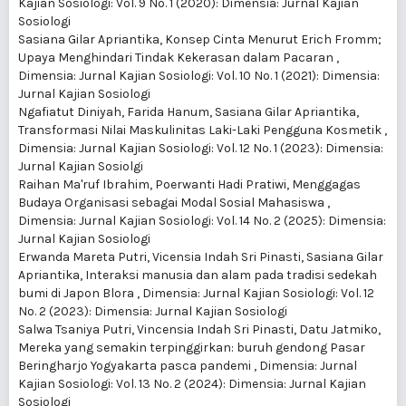
Kajian Sosiologi: Vol. 9 No. 1 (2020): Dimensia: Jurnal Kajian
Sosiologi
Sasiana Gilar Apriantika,
Konsep Cinta Menurut Erich Fromm;
Upaya Menghindari Tindak Kekerasan dalam Pacaran
,
Dimensia: Jurnal Kajian Sosiologi: Vol. 10 No. 1 (2021): Dimensia:
Jurnal Kajian Sosiologi
Ngafiatut Diniyah, Farida Hanum, Sasiana Gilar Apriantika,
Transformasi Nilai Maskulinitas Laki-Laki Pengguna Kosmetik
,
Dimensia: Jurnal Kajian Sosiologi: Vol. 12 No. 1 (2023): Dimensia:
Jurnal Kajian Sosiolgi
Raihan Ma'ruf Ibrahim, Poerwanti Hadi Pratiwi,
Menggagas
Budaya Organisasi sebagai Modal Sosial Mahasiswa
,
Dimensia: Jurnal Kajian Sosiologi: Vol. 14 No. 2 (2025): Dimensia:
Jurnal Kajian Sosiologi
Erwanda Mareta Putri, Vicensia Indah Sri Pinasti, Sasiana Gilar
Apriantika,
Interaksi manusia dan alam pada tradisi sedekah
bumi di Japon Blora
,
Dimensia: Jurnal Kajian Sosiologi: Vol. 12
No. 2 (2023): Dimensia: Jurnal Kajian Sosiologi
Salwa Tsaniya Putri, Vincensia Indah Sri Pinasti, Datu Jatmiko,
Mereka yang semakin terpinggirkan: buruh gendong Pasar
Beringharjo Yogyakarta pasca pandemi
,
Dimensia: Jurnal
Kajian Sosiologi: Vol. 13 No. 2 (2024): Dimensia: Jurnal Kajian
Sosiologi