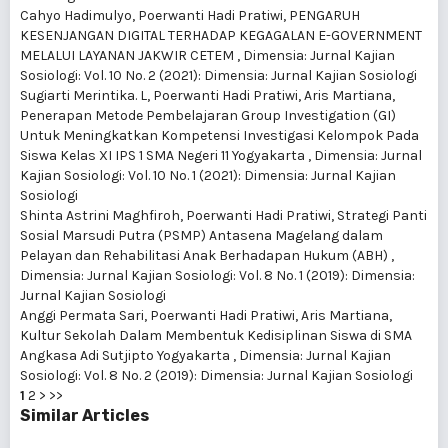
Cahyo Hadimulyo, Poerwanti Hadi Pratiwi,
PENGARUH
KESENJANGAN DIGITAL TERHADAP KEGAGALAN E-GOVERNMENT
MELALUI LAYANAN JAKWIR CETEM
,
Dimensia: Jurnal Kajian
Sosiologi: Vol. 10 No. 2 (2021): Dimensia: Jurnal Kajian Sosiologi
Sugiarti Merintika. L, Poerwanti Hadi Pratiwi, Aris Martiana,
Penerapan Metode Pembelajaran Group Investigation (GI)
Untuk Meningkatkan Kompetensi Investigasi Kelompok Pada
Siswa Kelas XI IPS 1 SMA Negeri 11 Yogyakarta
,
Dimensia: Jurnal
Kajian Sosiologi: Vol. 10 No. 1 (2021): Dimensia: Jurnal Kajian
Sosiologi
Shinta Astrini Maghfiroh, Poerwanti Hadi Pratiwi,
Strategi Panti
Sosial Marsudi Putra (PSMP) Antasena Magelang dalam
Pelayan dan Rehabilitasi Anak Berhadapan Hukum (ABH)
,
Dimensia: Jurnal Kajian Sosiologi: Vol. 8 No. 1 (2019): Dimensia:
Jurnal Kajian Sosiologi
Anggi Permata Sari, Poerwanti Hadi Pratiwi, Aris Martiana,
Kultur Sekolah Dalam Membentuk Kedisiplinan Siswa di SMA
Angkasa Adi Sutjipto Yogyakarta
,
Dimensia: Jurnal Kajian
Sosiologi: Vol. 8 No. 2 (2019): Dimensia: Jurnal Kajian Sosiologi
1
2
>
>>
Similar Articles