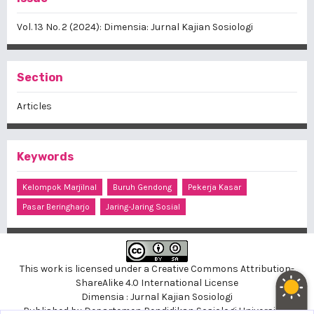
Vol. 13 No. 2 (2024): Dimensia: Jurnal Kajian Sosiologi
Section
Articles
Keywords
Kelompok Marjilnal
Buruh Gendong
Pekerja Kasar
Pasar Beringharjo
Jaring-Jaring Sosial
This work is licensed under a
Creative Commons Attribution-
ShareAlike 4.0 International License
Dimensia : Jurnal Kajian Sosiologi
Published by
Departemen Pendidikan Sosiologi
Universitas