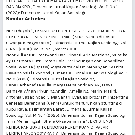
BELAJAR DIGITAL PADA MASA PANDEMI COVID-19 LEVEL MIKRO
DAN MAKRO
,
Dimensia: Jurnal Kajian Sosiologi: Vol. 11 No. 1
(2022): Dimensia: Jurnal Kajian Sosiologi
Similar Articles
Nur Hidayah *,
EKSISTENSI BURUH GENDONG SEBAGAI PILIHAN
PEKERJAAN DI SEKTOR INFORMAL ( Studi Kasus di Pasar
Giwangan, Yogyakarta )
,
Dimensia: Jurnal Kajian Sosiologi: Vol.
3 No. 1 (2009): Vol 3, No 1, Maret 2009
Noor Yuli Astuti, Poerwanti Hadi Pinasti, Aris Martiana, Mustika
Ayu Permata Putri,
Peran Balai Perlindungan dan Rehabilitasi
Sosial Wanita (Bprsw) Yogyakarta dalam Menangani Wanita
Rawan Sosial Ekonomi
,
Dimensia: Jurnal Kajian Sosiologi: Vol. 9
No. 2 (2020): Dimensia: Jurnal Kajian Sosiologi
Hana Farhanafiza Aulia, Margaretha Andriani AP, Tasya
Damaya, Afnan Triyuning Andini, Amelia Ng, Marini Marini,
Antonia Sasap Abao, Silvia Santri,
Evaluasi program 'Inigenting'
Generasi Berencana (Genre) untuk menurunkan stunting di
Kubu Raya, Kalimantan Barat
,
Dimensia: Jurnal Kajian
Sosiologi: Vol. 14 No. 1 (2025): Dimensia: Jurnal Kajian Sosiologi
Trina Melianingsih, Sheila Oksapariana a *,
EKSISTENSI
KEHIDUPAN BURUH GENDONG PEREMPUAN DI PASAR
BERINGHARJO YOGYAKARTA
,
Dimensia: Jurnal Kajian Sosiologi: