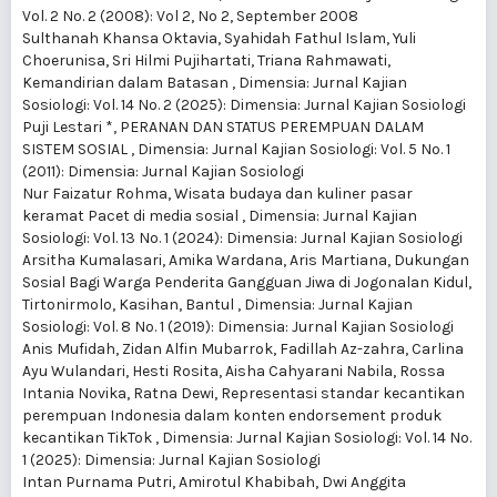
Vol. 2 No. 2 (2008): Vol 2, No 2, September 2008
Sulthanah Khansa Oktavia, Syahidah Fathul Islam, Yuli
Choerunisa, Sri Hilmi Pujihartati, Triana Rahmawati,
Kemandirian dalam Batasan
,
Dimensia: Jurnal Kajian
Sosiologi: Vol. 14 No. 2 (2025): Dimensia: Jurnal Kajian Sosiologi
Puji Lestari *,
PERANAN DAN STATUS PEREMPUAN DALAM
SISTEM SOSIAL
,
Dimensia: Jurnal Kajian Sosiologi: Vol. 5 No. 1
(2011): Dimensia: Jurnal Kajian Sosiologi
Nur Faizatur Rohma,
Wisata budaya dan kuliner pasar
keramat Pacet di media sosial
,
Dimensia: Jurnal Kajian
Sosiologi: Vol. 13 No. 1 (2024): Dimensia: Jurnal Kajian Sosiologi
Arsitha Kumalasari, Amika Wardana, Aris Martiana,
Dukungan
Sosial Bagi Warga Penderita Gangguan Jiwa di Jogonalan Kidul,
Tirtonirmolo, Kasihan, Bantul
,
Dimensia: Jurnal Kajian
Sosiologi: Vol. 8 No. 1 (2019): Dimensia: Jurnal Kajian Sosiologi
Anis Mufidah, Zidan Alfin Mubarrok, Fadillah Az-zahra, Carlina
Ayu Wulandari, Hesti Rosita, Aisha Cahyarani Nabila, Rossa
Intania Novika, Ratna Dewi,
Representasi standar kecantikan
perempuan Indonesia dalam konten endorsement produk
kecantikan TikTok
,
Dimensia: Jurnal Kajian Sosiologi: Vol. 14 No.
1 (2025): Dimensia: Jurnal Kajian Sosiologi
Intan Purnama Putri, Amirotul Khabibah, Dwi Anggita