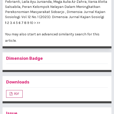
Febrianti, Laila Ayu Junianda, Mega Aulia Az-Zahra, Vania Alvita
Salsabila,
Peran Kelompok Nelayan Dalam Meningkatkan
Perekonomian Masyarakat Sidoarjo
,
Dimensia: Jurnal Kajian
Sosiologi: Vol. 12 No. 1 (2023): Dimensia: Jurnal Kajian Sosiolgi
1
2
3
4
5
6
7
8
9
10
>
>>
You may also
start an advanced similarity search
for this
article.
Dimension Badge
Downloads
PDF
Issue