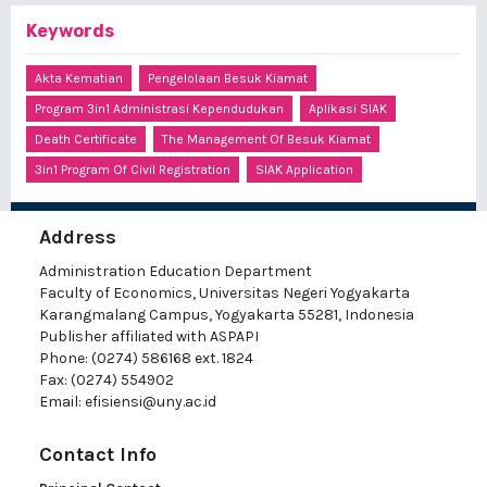
Keywords
Akta Kematian
Pengelolaan Besuk Kiamat
Program 3in1 Administrasi Kependudukan
Aplikasi SIAK
Death Certificate
The Management Of Besuk Kiamat
3in1 Program Of Civil Registration
SIAK Application
Address
Administration Education Department
Faculty of Economics, Universitas Negeri Yogyakarta
Karangmalang Campus, Yogyakarta 55281, Indonesia
Publisher affiliated with ASPAPI
Phone: (0274) 586168 ext. 1824
Fax: (0274) 554902
Email:
efisiensi@uny.ac.id
Contact Info