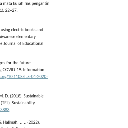
da mata kuliah rias pengantin
1), 22–27.
r using electric books and
Taiwanese elementary
e Journal of Educational
gns for the future:
ng COVID-19. Information
oi.org/10.1108/ILS-04-2020-
, M. D. (2018). Sustainable
TEL). Sustainability
13883
 & Halimah, L. L. (2022).