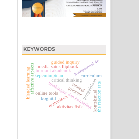
KEYWORDS
kompetensi 4c
guided inquiry
affective aspects
media sains flipbook
blended learning
burnout akademik
kepemimpinan
curriculum
pengelolaan
critical thinking
bimbingan dan konseling
the reaction rate
strategi
plickers
kontekstual
online tools
mahasiswa
kognitif
aktivitas fisik