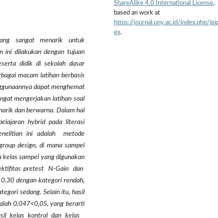
ShareAlike 4.0 International License
,
based an work at
https://journal.uny.ac.id/index.php/jpi
ex
.
 yang sangat menarik untuk
n ini dilakukan dengan tujuan
erta didik di sekolah dasar
rbagai macam latihan berbasis
penggunaannya dapat menghemat
angat mengerjakan latihan soal
narik dan berwarna. Dalam hal
lajaran hybrid pada literasi
enelitian ini adalah metode
group design, di mana sampel
a kelas sampel yang digunakan
efektifitas pretest N-Gain dan
 0.30 dengan kategori rendah,
ori sedang. Selain itu, hasil
dalah 0,047<0,05, yang berarti
sil kelas kontrol dan kelas