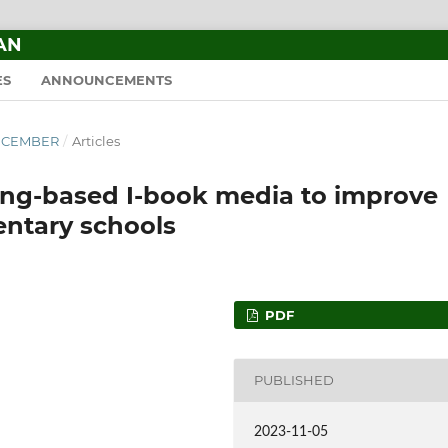
AN
ES
ANNOUNCEMENTS
–DECEMBER
/
Articles
ning-based I-book media to improve
entary schools
PDF
PUBLISHED
2023-11-05