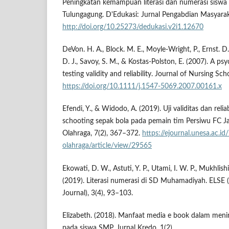
Peningkatan kemampuan literasi dan numerasi siswa
Tulungagung. D'Edukasi: Jurnal Pengabdian Masyaraka
http://doi.org/10.25273/dedukasi.v2i1.12670
DeVon. H. A., Block. M. E., Moyle-Wright, P., Ernst. D.
D. J., Savoy, S. M., & Kostas-Polston, E. (2007). A ps
testing validity and reliability. Journal of Nursing Sc
https://doi.org/10.1111/j.1547-5069.2007.00161.x
Efendi, Y., & Widodo, A. (2019). Uji validitas dan relia
schooting sepak bola pada pemain tim Persiwu FC Ja
Olahraga, 7(2), 367–372.
https://ejournal.unesa.ac.i
olahraga/article/view/29565
Ekowati, D. W., Astuti, Y. P., Utami, I. W. P., Mukhlish
(2019). Literasi numerasi di SD Muhamadiyah. ELSE 
Journal), 3(4), 93–103.
Elizabeth. (2018). Manfaat media e book dalam meni
pada siswa SMP. Jurnal Kredo, 1(2).