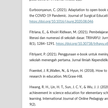
Eurboonyanun, C. (2021). Adaptation to open-book o
the COVID-19 Pandemic. Journal of Surgical Educati
https://doi.org/10.1016/j.jsurg.2020.08.046
Fitriana, E., & Khoiri Ridlwan, M. (2021). Pembelajara
literasi dan numerasi di sekolah dasar. TRIHAYU: Ju
8(1), 1284–1291.
https://doi.org/10.30738/trihayu.v
Fitriyant, P. (2021). Penggunaan e-book untuk meni
sekolah menengah pertama. Jurnal Ilmiah Kependidika
Fraenkel, J. R.,Wallen, N., & Hyun, H. (2018). How to
research in education. McGraw-Hill.
Hwang, R. H., Lin, H. T., Sun, J. C. Y., & Wu, J. J. (20
achievement in science education for elementary sch
learning. International Journal of Online Pedagogy 
9(2).