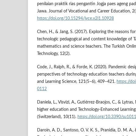
penilaian praktik rias pengantin Jogja paes ageng pa
Jawa. Journal of Vocational and Career Education, 2(
https://doi.org/10.15294/jvce.v2i1.10928
Chen, H., & Jang, S. (2017). Exploring the reasons fo
technologic pedagogical and content knowledge of 
mathematics and science teachers. The Turkish Onlin
Technology, 12(2).
Code, J., Ralph, R., & Forde, K. (2020). Pandemic desi
perspectives of technology education teachers duri
and Learning Science, 121(5–6), 409–421.
https://d
0112
Daniela, L., Visvizi, A., Gutiérrez-Braojos, C., & Lytras
higher education and Technology-Enhanced Learning (
(Switzerland), 10(11).
https://doi.org/10.3390/su101
Daroin, A. D., Santoso, O. V. K. S., Pranidia, D. M. A.,