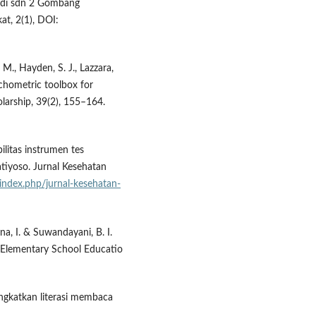
 di sdn 2 Gombang
t, 2(1), DOI:
 M., Hayden, S. J., Lazzara,
ychometric toolbox for
holarship, 39(2), 155–164.
bilitas instrumen tes
tiyoso. Jurnal Kesehatan
d/index.php/jurnal-kesehatan-
ina, I. & Suwandayani, B. I.
(Elementary School Educatio
ngkatkan literasi membaca