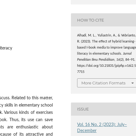
HOW TO CITE
Alhadi, M. L., Yuliastrin, A., & Vebrianto
R. (2023). The effect of hybrid learning-
based I-book media to improve languag
iteracy
literacy in elementary schools.
Jurnal
Penelitian Ilmu Pendidikan
,
16
(2), 84–91.
https://doi.org/10.21831/jpipfip.v16i2.
7715
More Citation Formats
scuss. Related to this matter,
y skills in elementary school
ISSUE
. Various kinds of exercises
ook. Thus, its use can save
Vol. 16 No. 2 (2023): July–
ts are enthusiastic about
December
cause of its attractive and