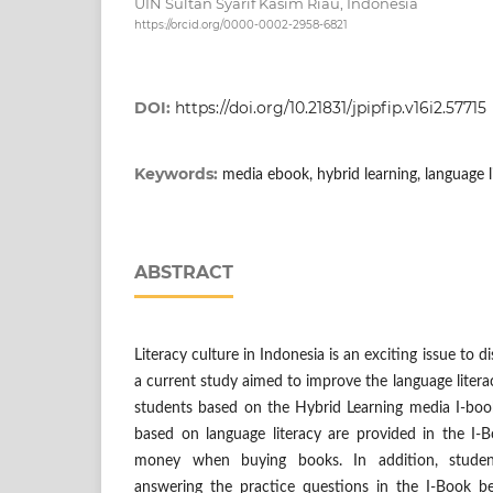
UIN Sultan Syarif Kasim Riau, Indonesia
https://orcid.org/0000-0002-2958-6821
DOI:
https://doi.org/10.21831/jpipfip.v16i2.57715
Keywords:
media ebook, hybrid learning, language l
ABSTRACT
Literacy culture in Indonesia is an exciting issue to di
a current study aimed to improve the language literac
students based on the Hybrid Learning media I-book
based on language literacy are provided in the I-B
money when buying books. In addition, studen
answering the practice questions in the I-Book be