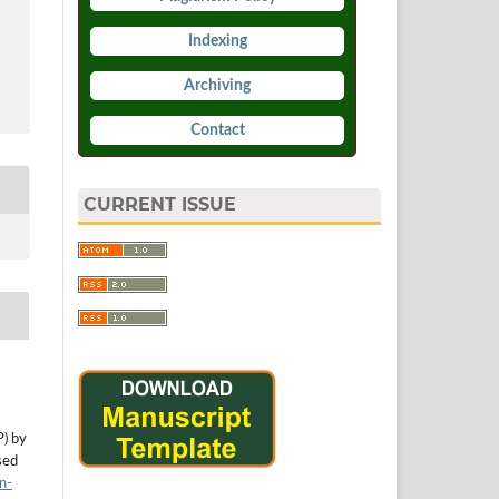
Indexing
Archiving
Contact
CURRENT ISSUE
P) by
sed
n-