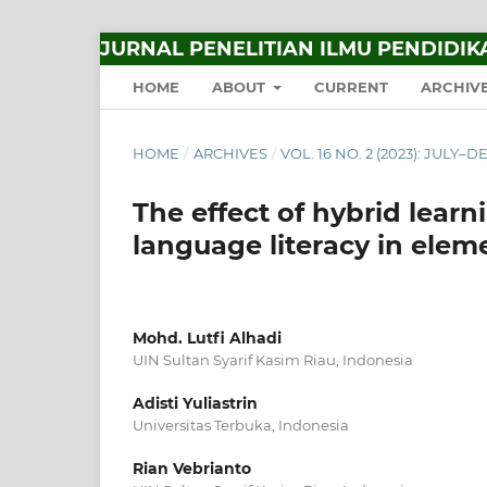
JURNAL PENELITIAN ILMU PENDIDIK
HOME
ABOUT
CURRENT
ARCHIV
HOME
/
ARCHIVES
/
VOL. 16 NO. 2 (2023): JULY
The effect of hybrid lear
language literacy in elem
Mohd. Lutfi Alhadi
UIN Sultan Syarif Kasim Riau, Indonesia
Adisti Yuliastrin
Universitas Terbuka, Indonesia
Rian Vebrianto