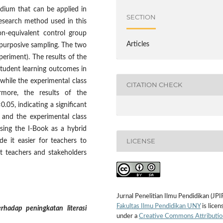
edium that can be applied in
SECTION
research method used in this
n-equivalent control group
Articles
g purposive sampling. The two
periment). The results of the
student learning outcomes in
 while the experimental class
CITATION CHECK
rmore, the results of the
0.05, indicating a significant
s and the experimental class
using the I-Book as a hybrid
LICENSE
de it easier for teachers to
at teachers and stakeholders
Jurnal Penelitian Ilmu Pendidikan (JPI
Fakultas Ilmu Pendidikan UNY
is licen
rhadap peningkatan literasi
under a
Creative Commons Attributio