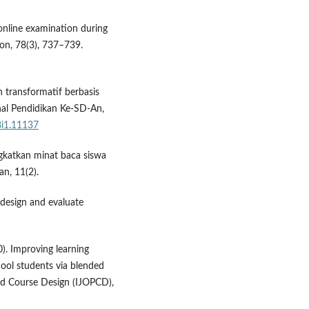
nline examination during
on, 78(3), 737–739.
n transformatif berbasis
rnal Pendidikan Ke-SD-An,
8i1.11137
ngkatkan minat baca siswa
n, 11(2).
 design and evaluate
20). Improving learning
ool students via blended
and Course Design (IJOPCD),