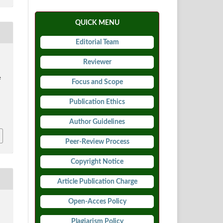
QUICK MENU
Editorial Team
,
Reviewer
e
Focus and Scope
Publication Ethics
5
Author Guidelines
Peer-Review Process
Copyright Notice
Article Publication Charge
Open-Acces Policy
Plagiarism Policy