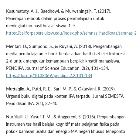
Kusumatuty, A. J., Baedhowi, & Murwaningsih, T. (2017).
Penerapan e-book dalam proses pembelajaran untuk
meningkatkan hasil belajar siswa. 1–5.
https://callforpapers.uksw.edu/index.php/semnas_hardiknas/semna
Mentari, D., Sumpono, S., & Ruyani, A. (2018). Pengembangan
media pembelajaran e-book berdasarkan hasil riset elektroforesis
2-d untuk mengukur kemampuan berpikir kreatif mahasiswa.
PENDIPA Journal of Science Education, 2(2), 131–134.
https://doi.org/10.33369/pendipa.2.2.131-134
Muttaqiin, A., Putri, R. E., Sari, M. P., & Oktaviani, R. (2019).
Urgensi buku digital pada konten IPA terpadu. Jurnal SEMESTA
Pendidikan IPA, 2(1), 37–40.
Nurfillaili, U., Yusuf-T, M., & Anggereni, S. (2016). Pengembangan
instrumen tes hasil belajar kognitif mata pelajaran fisika pada
pokok bahasan usaha dan energi SMA negeri khusus Jeneponto