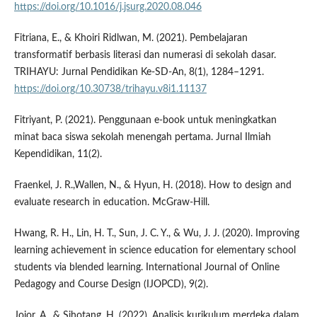
https://doi.org/10.1016/j.jsurg.2020.08.046
Fitriana, E., & Khoiri Ridlwan, M. (2021). Pembelajaran
transformatif berbasis literasi dan numerasi di sekolah dasar.
TRIHAYU: Jurnal Pendidikan Ke-SD-An, 8(1), 1284–1291.
https://doi.org/10.30738/trihayu.v8i1.11137
Fitriyant, P. (2021). Penggunaan e-book untuk meningkatkan
minat baca siswa sekolah menengah pertama. Jurnal Ilmiah
Kependidikan, 11(2).
Fraenkel, J. R.,Wallen, N., & Hyun, H. (2018). How to design and
evaluate research in education. McGraw-Hill.
Hwang, R. H., Lin, H. T., Sun, J. C. Y., & Wu, J. J. (2020). Improving
learning achievement in science education for elementary school
students via blended learning. International Journal of Online
Pedagogy and Course Design (IJOPCD), 9(2).
Jojor, A., & Sihotang, H. (2022). Analisis kurikulum merdeka dalam