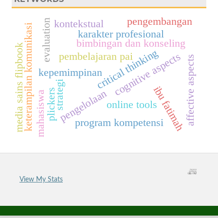
pengembangan
kontekstual
evaluation
keterampilan komunikasi
karakter profesional
bimbingan dan konseling
media sains flipbook
critical thinking
pembelajaran pai
cognitive aspects
affective aspects
kepemimpinan
strategi
ibu fatimah
plickers
pengelolaan
mahasiswa
online tools
program kompetensi
View My Stats