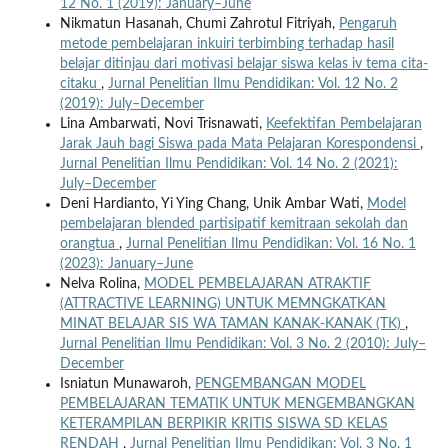
12 No. 1 (2019): January–June
Nikmatun Hasanah, Chumi Zahrotul Fitriyah,
Pengaruh
metode pembelajaran inkuiri terbimbing terhadap hasil
belajar ditinjau dari motivasi belajar siswa kelas iv tema cita-
citaku
,
Jurnal Penelitian Ilmu Pendidikan: Vol. 12 No. 2
(2019): July–December
Lina Ambarwati, Novi Trisnawati,
Keefektifan Pembelajaran
Jarak Jauh bagi Siswa pada Mata Pelajaran Korespondensi
,
Jurnal Penelitian Ilmu Pendidikan: Vol. 14 No. 2 (2021):
July–December
Deni Hardianto, Yi Ying Chang, Unik Ambar Wati,
Model
pembelajaran blended partisipatif kemitraan sekolah dan
orangtua
,
Jurnal Penelitian Ilmu Pendidikan: Vol. 16 No. 1
(2023): January–June
Nelva Rolina,
MODEL PEMBELAJARAN ATRAKTIF
(ATTRACTIVE LEARNING) UNTUK MEMNGKATKAN
MINAT BELAJAR SIS WA TAMAN KANAK-KANAK (TK)
,
Jurnal Penelitian Ilmu Pendidikan: Vol. 3 No. 2 (2010): July–
December
Isniatun Munawaroh,
PENGEMBANGAN MODEL
PEMBELAJARAN TEMATIK UNTUK MENGEMBANGKAN
KETERAMPILAN BERPIKIR KRITIS SISWA SD KELAS
RENDAH
,
Jurnal Penelitian Ilmu Pendidikan: Vol. 3 No. 1