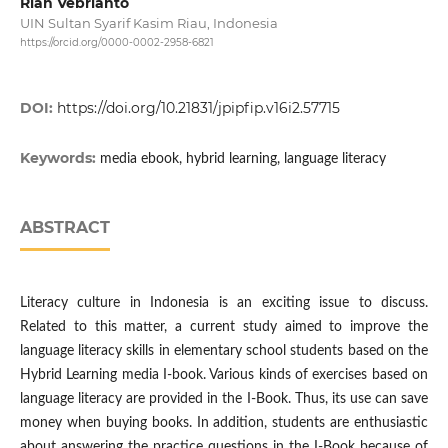
Rian Vebrianto
UIN Sultan Syarif Kasim Riau, Indonesia
https://orcid.org/0000-0002-2958-6821
DOI:
https://doi.org/10.21831/jpipfip.v16i2.57715
Keywords:
media ebook, hybrid learning, language literacy
ABSTRACT
Literacy culture in Indonesia is an exciting issue to discuss.
Related to this matter, a current study aimed to improve the
language literacy skills in elementary school students based on the
Hybrid Learning media I-book. Various kinds of exercises based on
language literacy are provided in the I-Book. Thus, its use can save
money when buying books. In addition, students are enthusiastic
about answering the practice questions in the I-Book because of