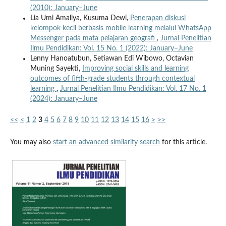
(2010): January–June
Lia Umi Amaliya, Kusuma Dewi,
Penerapan diskusi
kelompok kecil berbasis mobile learning melalui WhatsApp
Messenger pada mata pelajaran geografi
,
Jurnal Penelitian
Ilmu Pendidikan: Vol. 15 No. 1 (2022): January–June
Lenny Hanoatubun, Setiawan Edi Wibowo, Octavian
Muning Sayekti,
Improving social skills and learning
outcomes of fifth-grade students through contextual
learning
,
Jurnal Penelitian Ilmu Pendidikan: Vol. 17 No. 1
(2024): January–June
<<
<
1
2
3
4
5
6
7
8
9
10
11
12
13
14
15
16
>
>>
You may also
start an advanced similarity search
for this article.