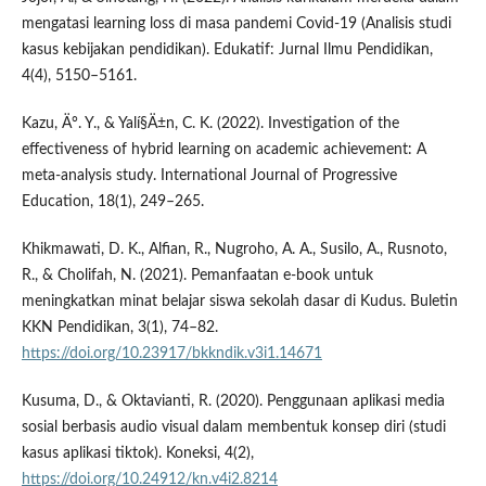
mengatasi learning loss di masa pandemi Covid-19 (Analisis studi
kasus kebijakan pendidikan). Edukatif: Jurnal Ilmu Pendidikan,
4(4), 5150–5161.
Kazu, Ä°. Y., & Yalí§Ä±n, C. K. (2022). Investigation of the
effectiveness of hybrid learning on academic achievement: A
meta-analysis study. International Journal of Progressive
Education, 18(1), 249–265.
Khikmawati, D. K., Alfian, R., Nugroho, A. A., Susilo, A., Rusnoto,
R., & Cholifah, N. (2021). Pemanfaatan e-book untuk
meningkatkan minat belajar siswa sekolah dasar di Kudus. Buletin
KKN Pendidikan, 3(1), 74–82.
https://doi.org/10.23917/bkkndik.v3i1.14671
Kusuma, D., & Oktavianti, R. (2020). Penggunaan aplikasi media
sosial berbasis audio visual dalam membentuk konsep diri (studi
kasus aplikasi tiktok). Koneksi, 4(2),
https://doi.org/10.24912/kn.v4i2.8214