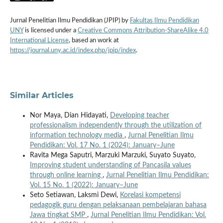
Jurnal Penelitian Ilmu Pendidikan (JPIP) by
Fakultas Ilmu Pendidikan
UNY
is licensed under a
Creative Commons Attribution-ShareAlike 4.0
International License
, based an work at
https://journal.uny.ac.id/index.php/jpip/index
.
Similar Articles
Nor Maya, Dian Hidayati,
Developing teacher
professionalism independently through the utilization of
information technology media
,
Jurnal Penelitian Ilmu
Pendidikan: Vol. 17 No. 1 (2024): January–June
Ravita Mega Saputri, Marzuki Marzuki, Suyato Suyato,
Improving student understanding of Pancasila values
through online learning
,
Jurnal Penelitian Ilmu Pendidikan:
Vol. 15 No. 1 (2022): January–June
Seto Setiawan, Laksmi Dewi,
Korelasi kompetensi
pedagogik guru dengan pelaksanaan pembelajaran bahasa
Jawa tingkat SMP
,
Jurnal Penelitian Ilmu Pendidikan: Vol.