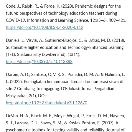
Code, J., Ralph, R., & Forde, K. (2020). Pandemic designs for the
future: perspectives of technology education teachers during
COVID-19. Information and Learning Science, 121(5–6), 409–421.
https://doi.org/10.1108/ILS-04-2020-0112
Daniela, L., Visvizi, A., Gutiérrez-Braojos, C., & Lytras, M. D. (2018).
Sustainable higher education and Technology-Enhanced Learning
(TEL). Sustainability (Switzerland), 10(11).
https://doi.org/10.3390/su10113883
Daroin, A. D., Santoso, O. V. K. S., Pranidia, D. M. A., & Halimah, L.
L. (2022). Peningkatan kemampuan literasi dan numerasi siswa di
sdn 2 Gombang Tulungagung. D'Edukasi: Jurnal Pengabdian
Masyarakat, 2(1), DOI:
http://doi.org/10.25273/dedukasi.v2i1.12670
DeVon. H. A., Block. M. E., Moyle-Wright, P., Ernst. D. M., Hayden,
S. J., Lazzara, D. J., Savoy, S. M., & Kostas-Polston, E. (2007). A
psychometric toolbox for testing validity and reliability. Journal of