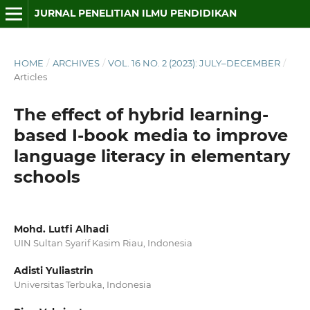
JURNAL PENELITIAN ILMU PENDIDIKAN
HOME
/
ARCHIVES
/
VOL. 16 NO. 2 (2023): JULY–DECEMBER
/
Articles
The effect of hybrid learning-
based I-book media to improve
language literacy in elementary
schools
Mohd. Lutfi Alhadi
UIN Sultan Syarif Kasim Riau, Indonesia
Adisti Yuliastrin
Universitas Terbuka, Indonesia