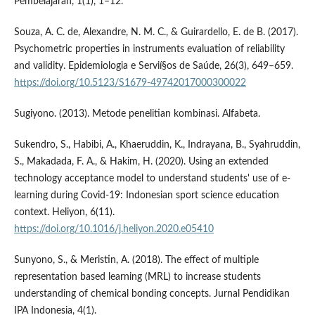
Pembelajaran, 1(1), 1–12.
Souza, A. C. de, Alexandre, N. M. C., & Guirardello, E. de B. (2017).
Psychometric properties in instruments evaluation of reliability
and validity. Epidemiologia e Servií§os de Saúde, 26(3), 649–659.
https://doi.org/10.5123/S1679-49742017000300022
Sugiyono. (2013). Metode penelitian kombinasi. Alfabeta.
Sukendro, S., Habibi, A., Khaeruddin, K., Indrayana, B., Syahruddin,
S., Makadada, F. A., & Hakim, H. (2020). Using an extended
technology acceptance model to understand students' use of e-
learning during Covid-19: Indonesian sport science education
context. Heliyon, 6(11).
https://doi.org/10.1016/j.heliyon.2020.e05410
Sunyono, S., & Meristin, A. (2018). The effect of multiple
representation based learning (MRL) to increase students
understanding of chemical bonding concepts. Jurnal Pendidikan
IPA Indonesia, 4(1).