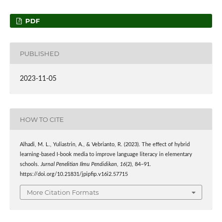
PDF
PUBLISHED
2023-11-05
HOW TO CITE
Alhadi, M. L., Yuliastrin, A., & Vebrianto, R. (2023). The effect of hybrid
learning-based I-book media to improve language literacy in elementary
schools.
Jurnal Penelitian Ilmu Pendidikan
,
16
(2), 84–91.
https://doi.org/10.21831/jpipfip.v16i2.57715
More Citation Formats