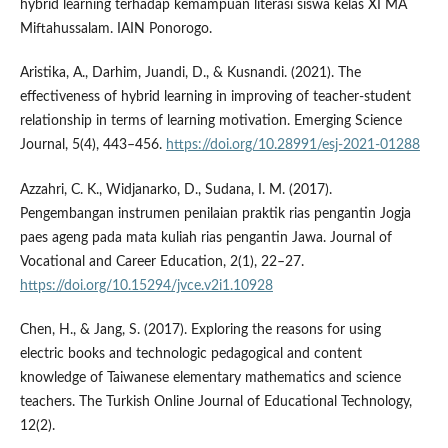
hybrid learning terhadap kemampuan literasi siswa kelas XI MA
Miftahussalam. IAIN Ponorogo.
Aristika, A., Darhim, Juandi, D., & Kusnandi. (2021). The
effectiveness of hybrid learning in improving of teacher-student
relationship in terms of learning motivation. Emerging Science
Journal, 5(4), 443–456.
https://doi.org/10.28991/esj-2021-01288
Azzahri, C. K., Widjanarko, D., Sudana, I. M. (2017).
Pengembangan instrumen penilaian praktik rias pengantin Jogja
paes ageng pada mata kuliah rias pengantin Jawa. Journal of
Vocational and Career Education, 2(1), 22–27.
https://doi.org/10.15294/jvce.v2i1.10928
Chen, H., & Jang, S. (2017). Exploring the reasons for using
electric books and technologic pedagogical and content
knowledge of Taiwanese elementary mathematics and science
teachers. The Turkish Online Journal of Educational Technology,
12(2).