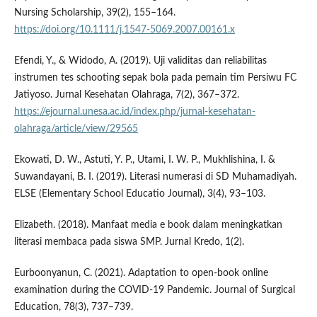
Nursing Scholarship, 39(2), 155–164.
https://doi.org/10.1111/j.1547-5069.2007.00161.x
Efendi, Y., & Widodo, A. (2019). Uji validitas dan reliabilitas
instrumen tes schooting sepak bola pada pemain tim Persiwu FC
Jatiyoso. Jurnal Kesehatan Olahraga, 7(2), 367–372.
https://ejournal.unesa.ac.id/index.php/jurnal-kesehatan-
olahraga/article/view/29565
Ekowati, D. W., Astuti, Y. P., Utami, I. W. P., Mukhlishina, I. &
Suwandayani, B. I. (2019). Literasi numerasi di SD Muhamadiyah.
ELSE (Elementary School Educatio Journal), 3(4), 93–103.
Elizabeth. (2018). Manfaat media e book dalam meningkatkan
literasi membaca pada siswa SMP. Jurnal Kredo, 1(2).
Eurboonyanun, C. (2021). Adaptation to open-book online
examination during the COVID-19 Pandemic. Journal of Surgical
Education, 78(3), 737–739.