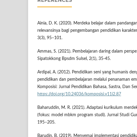
REFERENCES
Ainia, D. K. (2020). Merdeka belajar dalam pandang
relevansinya bagi pengembangan pendidikan karakter. 
3(3), 95–101.
Ammas, S. (2021). Pembelajaran daring dalam perspek
Sipatokkong Bpsdm Sulsel, 2(1), 35-45.
Ardipal, A. (2012). Pendidikan seni yang humanis d
pendidikan dan pembelajaran melalui penanaman emp
Komposisi: Jurnal Pendidikan Bahasa, Sastra, Dan Sen
https://doi.org/10.24036/komposisi.v11i2.87
Baharuddin, M. R. (2021). Adaptasi kurikulum merde
(fokus: model mbkm program studi). Jurnal Studi Gur
195–205.
Barudin, B. (2019). Menyemai implementasi pendidi