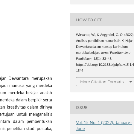
HOW TO CITE
Wiryanto, W., & Anggraini, G. O. (2022)
Analisis pendidikan humanistik Ki Hajar
Dewantara dalam konsep kurikulum
merdeka belajar.
Jurnal Penelitian Ilmu
Pendidikan
,
15
(1), 33–45.
https://doi.org/10.21831/jpipfip.v15i1.
1549
ajar Dewantara merupakan
More Citation Formats
njadi manusia yang merdeka
ulum merdeka belajar adalah
erdeka dalam berpikir serta
ISSUE
 kreativitas dalam dirinya
bertujuan untuk menganalisis
antara dalam pembentukan
Vol. 15 No. 1 (2022): January–
June
nis penelitian studi pustaka,