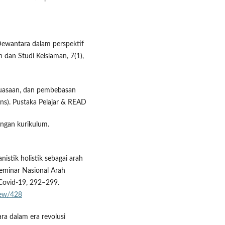
 Dewantara dalam perspektif
n dan Studi Keislaman, 7(1),
kekuasaan, dan pembebasan
ans). Pustaka Pelajar & READ
ngan kurikulum.
istik holistik sebagai arah
Seminar Nasional Arah
Covid-19, 292–299.
view/428
ra dalam era revolusi