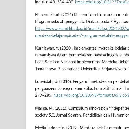
industri 4.0. 384–400.
https://doi.org/10.31227/osf.i
Kemendikbud. (2021) Kemendikbud luncurkan merdeka
Program sekolah penggerak. Diakses pada 7 Agustus 
https://www.kemdikbud.go.id/main/blog/2021/02/k
merdeka-belajar-episode-7-program-sekolah-pengger
Kurniawan, Y. (2020). Implementasi merdeka belajar 
tamansiswa dalam pembelajaran bahasa inggris lemba
Pada Seminar Nasional Implementasi Merdeka Belaja
Tamansiswa Pascasarjana Universitas Sarjanawiyata
Lutvaidah, U. (2016). Pengaruh metode dan pendeka
penguasaan konsep matematika. Formatif: Jurnal Ilm
279–285.
https://doi.org/10.30998/formatif.v5i3.65
Marisa, M. (2021). Curriculum innovation "independen
society 5.0. Jurnal Sejarah, Pendidikan dan Humaniora
Media Indonesia. (2019). Merdeka belajar menuju pen