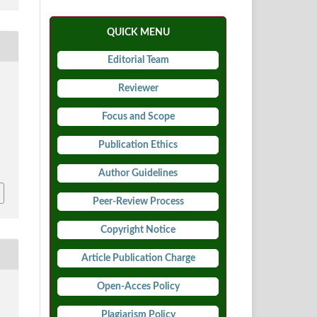
QUICK MENU
Editorial Team
.
Reviewer
Focus and Scope
Publication Ethics
4
Author Guidelines
Peer-Review Process
Copyright Notice
Article Publication Charge
Open-Acces Policy
Plagiarism Policy