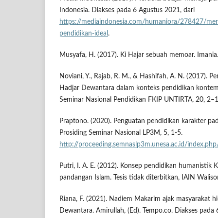
Indonesia. Diakses pada 6 Agustus 2021, dari
https://mediaindonesia.com/humaniora/278427/mer
pendidikan-ideal
.
Musyafa, H. (2017). Ki Hajar sebuah memoar. Imania
Noviani, Y., Rajab, R. M., & Hashifah, A. N. (2017). P
Hadjar Dewantara dalam konteks pendidikan kontemp
Seminar Nasional Pendidikan FKIP UNTIRTA, 20, 2–1
Praptono. (2020). Penguatan pendidikan karakter pad
Prosiding Seminar Nasional LP3M, 5, 1-5.
http://proceeding.semnaslp3m.unesa.ac.id/index.php/
Putri, I. A. E. (2012). Konsep pendidikan humanistik
pandangan Islam. Tesis tidak diterbitkan, IAIN Waliso
Riana, F. (2021). Nadiem Makarim ajak masyarakat h
Dewantara. Amirullah, (Ed). Tempo.co. Diakses pada 