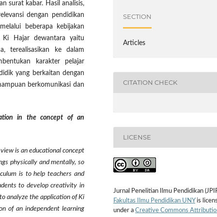
 surat kabar. Hasil analisis,
elevansi dengan pendidikan
SECTION
melalui beberapa kebijakan
n Ki Hajar dewantara yaitu
Articles
terealisasikan ke dalam
bentukan karakter pelajar
didik yang berkaitan dengan
CITATION CHECK
mampuan berkomunikasi dan
ation in the concept of an
LICENSE
view is an educational concept
s physically and mentally, so
iculum is to help teachers and
dents to develop creativity in
Jurnal Penelitian Ilmu Pendidikan (JPI
to analyze the application of Ki
Fakultas Ilmu Pendidikan UNY
is licen
on of an independent learning
under a
Creative Commons Attributio