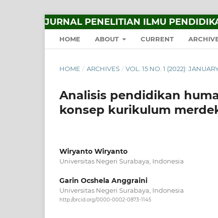
JURNAL PENELITIAN ILMU PENDIDIK
HOME
ABOUT
CURRENT
ARCHIV
HOME
/
ARCHIVES
/
VOL. 15 NO. 1 (2022): JANUA
Analisis pendidikan huma
konsep kurikulum merdek
Wiryanto Wiryanto
Universitas Negeri Surabaya, Indonesia
Garin Ocshela Anggraini
Universitas Negeri Surabaya, Indonesia
http://orcid.org/0000-0002-0873-1145