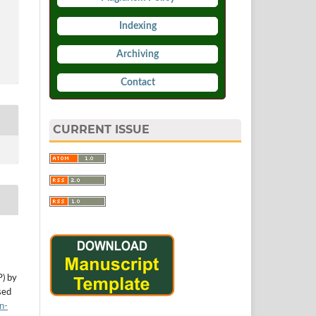
Indexing
Archiving
Contact
CURRENT ISSUE
P) by
sed
n-