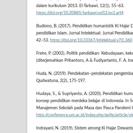
dalam kurikulum 2013. El-Tarbawi, 12(1), 55–63.
https://doi.org/10.20885/tarbawi.vol12.iss1.art4
Budiono, B. (2017). Pendidikan humanistik Ki Hajar
pendidikan Islam. Jurnal Intelektual: Jurnal Pendidika
42–53.
https://doi.org/10.33367/intelektual.v7i1.360
Freire, P. (2002). Politik pendidikan: Kebudayaan, 
(diterjemahkan Prihantoro, A & Fudiyartanto, F. A. tr
Huda, N. (2019). Pendekatan–pendekatan pengemba
Qudwatuna, 2(2), 175-197.
Hudaya, S., & Supriyanto, A. (2020). Pendidikan human
konsep pendidikan merdeka belajar di indonesia. In 
Manajemen Sekolah pada Masa dan Pasca Pandemi 
http://conference.um.ac.id/index.php/apfip/article/
Indrayani, N. (2019). Sistem among Ki Hajar Dewanta