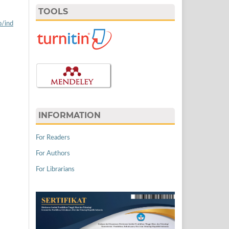
TOOLS
p/ind
INFORMATION
For Readers
For Authors
For Librarians