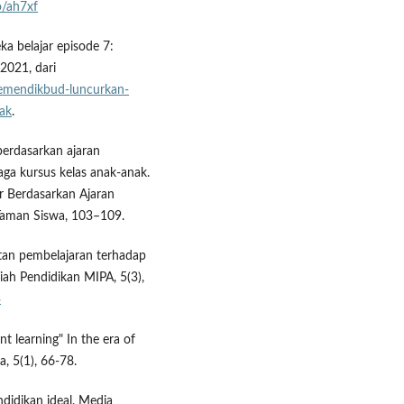
o/ah7xf
 belajar episode 7:
2021, dari
emendikbud-luncurkan-
ak
.
berdasarkan ajaran
ga kursus kelas anak-anak.
r Berdasarkan Ajaran
 Taman Siswa, 103–109.
tan pembelajaran terhadap
iah Pendidikan MIPA, 5(3),
3
t learning" In the era of
, 5(1), 66-78.
didikan ideal. Media