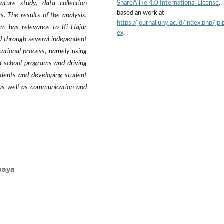
ShareAlike 4.0 International License
,
ature study, data collection
based an work at
. The results of the analysis,
https://journal.uny.ac.id/index.php/jpi
lum has relevance to Ki Hajar
ex
.
d through several independent
cational process, namely using
 school programs and driving
tudents and developing student
ng as well as communication and
baya