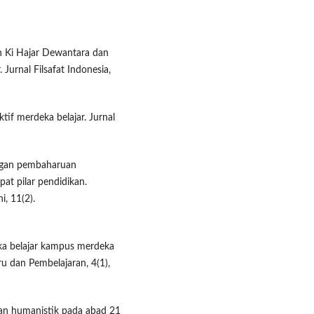
an Ki Hajar Dewantara dan
Jurnal Filsafat Indonesia,
tif merdeka belajar. Jurnal
engan pembaharuan
at pilar pendidikan.
i, 11(2).
ka belajar kampus merdeka
u dan Pembelajaran, 4(1),
kan humanistik pada abad 21