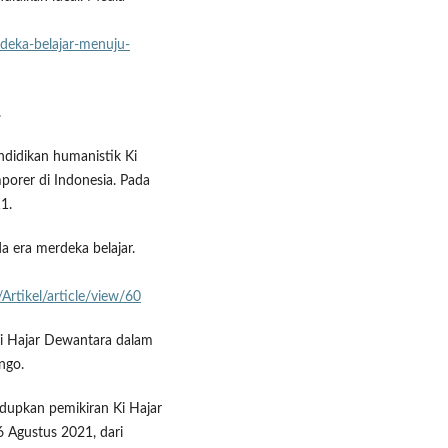
deka-belajar-menuju-
.
endidikan humanistik Ki
orer di Indonesia. Pada
1.
a era merdeka belajar.
Artikel/article/view/60
 Ki Hajar Dewantara dalam
ngo.
idupkan pemikiran Ki Hajar
6 Agustus 2021, dari