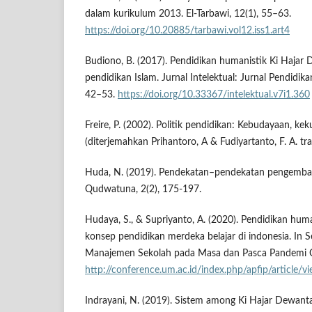
dalam kurikulum 2013. El-Tarbawi, 12(1), 55–63.
https://doi.org/10.20885/tarbawi.vol12.iss1.art4
Budiono, B. (2017). Pendidikan humanistik Ki Hajar
pendidikan Islam. Jurnal Intelektual: Jurnal Pendidika
42–53.
https://doi.org/10.33367/intelektual.v7i1.360
Freire, P. (2002). Politik pendidikan: Kebudayaan, 
(diterjemahkan Prihantoro, A & Fudiyartanto, F. A. tr
Huda, N. (2019). Pendekatan–pendekatan pengemba
Qudwatuna, 2(2), 175-197.
Hudaya, S., & Supriyanto, A. (2020). Pendidikan human
konsep pendidikan merdeka belajar di indonesia. In 
Manajemen Sekolah pada Masa dan Pasca Pandemi 
http://conference.um.ac.id/index.php/apfip/article/
Indrayani, N. (2019). Sistem among Ki Hajar Dewanta