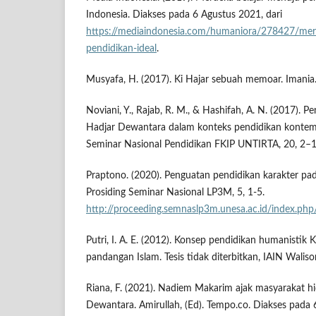
Indonesia. Diakses pada 6 Agustus 2021, dari
https://mediaindonesia.com/humaniora/278427/mer
pendidikan-ideal
.
Musyafa, H. (2017). Ki Hajar sebuah memoar. Imania
Noviani, Y., Rajab, R. M., & Hashifah, A. N. (2017). P
Hadjar Dewantara dalam konteks pendidikan kontemp
Seminar Nasional Pendidikan FKIP UNTIRTA, 20, 2–1
Praptono. (2020). Penguatan pendidikan karakter pad
Prosiding Seminar Nasional LP3M, 5, 1-5.
http://proceeding.semnaslp3m.unesa.ac.id/index.php/
Putri, I. A. E. (2012). Konsep pendidikan humanistik
pandangan Islam. Tesis tidak diterbitkan, IAIN Waliso
Riana, F. (2021). Nadiem Makarim ajak masyarakat h
Dewantara. Amirullah, (Ed). Tempo.co. Diakses pada 