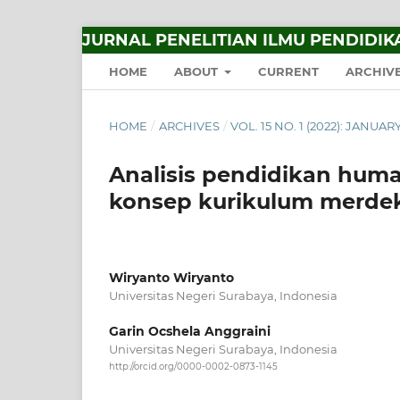
JURNAL PENELITIAN ILMU PENDIDIK
HOME
ABOUT
CURRENT
ARCHIV
HOME
/
ARCHIVES
/
VOL. 15 NO. 1 (2022): JANUA
Analisis pendidikan huma
konsep kurikulum merdek
Wiryanto Wiryanto
Universitas Negeri Surabaya, Indonesia
Garin Ocshela Anggraini
Universitas Negeri Surabaya, Indonesia
http://orcid.org/0000-0002-0873-1145