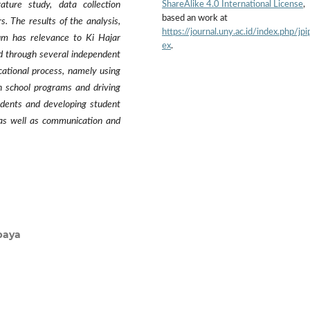
ShareAlike 4.0 International License
,
ature study, data collection
based an work at
. The results of the analysis,
https://journal.uny.ac.id/index.php/jpi
lum has relevance to Ki Hajar
ex
.
d through several independent
cational process, namely using
 school programs and driving
tudents and developing student
ng as well as communication and
baya