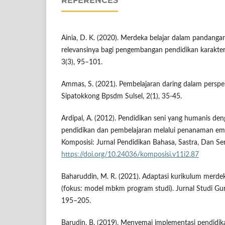
REFERENCES
Ainia, D. K. (2020). Merdeka belajar dalam pandang
relevansinya bagi pengembangan pendidikan karakter. 
3(3), 95–101.
Ammas, S. (2021). Pembelajaran daring dalam perspek
Sipatokkong Bpsdm Sulsel, 2(1), 35-45.
Ardipal, A. (2012). Pendidikan seni yang humanis d
pendidikan dan pembelajaran melalui penanaman emp
Komposisi: Jurnal Pendidikan Bahasa, Sastra, Dan Sen
https://doi.org/10.24036/komposisi.v11i2.87
Baharuddin, M. R. (2021). Adaptasi kurikulum merde
(fokus: model mbkm program studi). Jurnal Studi Gur
195–205.
Barudin, B. (2019). Menyemai implementasi pendidi