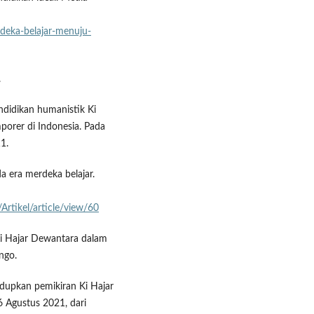
deka-belajar-menuju-
.
endidikan humanistik Ki
orer di Indonesia. Pada
1.
a era merdeka belajar.
Artikel/article/view/60
 Ki Hajar Dewantara dalam
ngo.
idupkan pemikiran Ki Hajar
6 Agustus 2021, dari