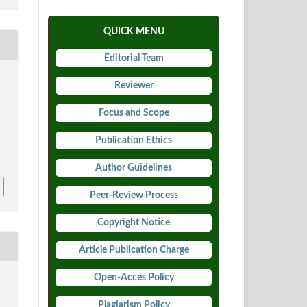
QUICK MENU
Editorial Team
.
Reviewer
Focus and Scope
Publication Ethics
4
Author Guidelines
Peer-Review Process
Copyright Notice
Article Publication Charge
Open-Acces Policy
Plagiarism Policy