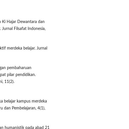
an Ki Hajar Dewantara dan
Jurnal Filsafat Indonesia,
tif merdeka belajar. Jurnal
engan pembaharuan
at pilar pendidikan.
i, 11(2).
ka belajar kampus merdeka
u dan Pembelajaran, 4(1),
kan humanistik pada abad 21