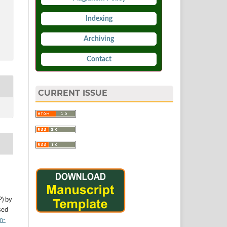
Indexing
Archiving
Contact
CURRENT ISSUE
P) by
sed
n-