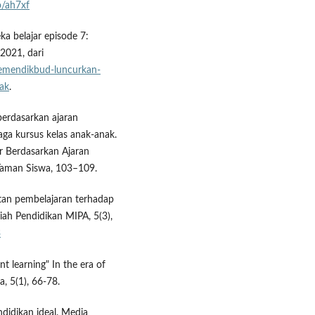
o/ah7xf
 belajar episode 7:
2021, dari
emendikbud-luncurkan-
ak
.
berdasarkan ajaran
ga kursus kelas anak-anak.
r Berdasarkan Ajaran
 Taman Siswa, 103–109.
tan pembelajaran terhadap
iah Pendidikan MIPA, 5(3),
3
t learning" In the era of
, 5(1), 66-78.
didikan ideal. Media