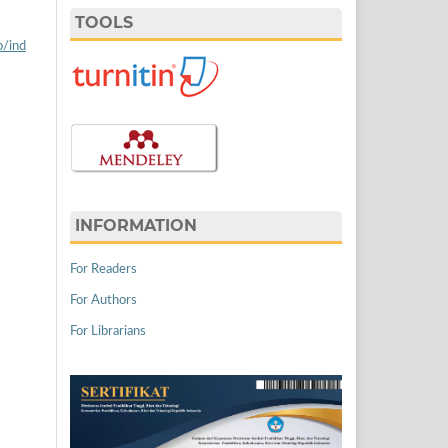
TOOLS
p/ind
INFORMATION
For Readers
For Authors
For Librarians