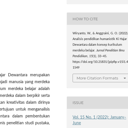
HOW TO CITE
Wiryanto, W., & Anggraini, G. O. (2022)
Analisis pendidikan humanistik Ki Hajar
Dewantara dalam konsep kurikulum
merdeka belajar.
Jurnal Penelitian Ilmu
Pendidikan
,
15
(1), 33–45.
https://doi.org/10.21831/jpipfip.v15i1.
1549
ajar Dewantara merupakan
More Citation Formats
njadi manusia yang merdeka
ulum merdeka belajar adalah
erdeka dalam berpikir serta
ISSUE
 kreativitas dalam dirinya
bertujuan untuk menganalisis
antara dalam pembentukan
Vol. 15 No. 1 (2022): January–
June
nis penelitian studi pustaka,