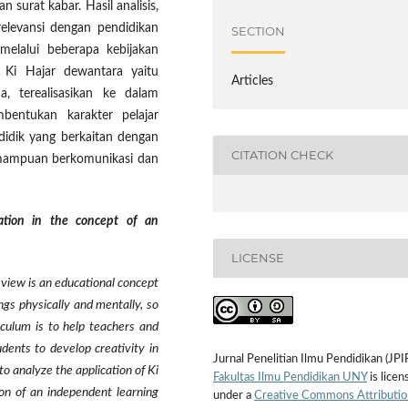
 surat kabar. Hasil analisis,
elevansi dengan pendidikan
SECTION
melalui beberapa kebijakan
n Ki Hajar dewantara yaitu
Articles
terealisasikan ke dalam
bentukan karakter pelajar
didik yang berkaitan dengan
CITATION CHECK
mampuan berkomunikasi dan
ation in the concept of an
LICENSE
view is an educational concept
s physically and mentally, so
iculum is to help teachers and
dents to develop creativity in
Jurnal Penelitian Ilmu Pendidikan (JPI
to analyze the application of Ki
Fakultas Ilmu Pendidikan UNY
is licen
on of an independent learning
under a
Creative Commons Attributio