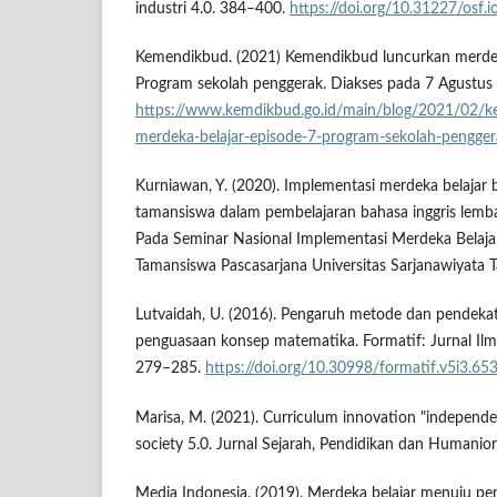
industri 4.0. 384–400.
https://doi.org/10.31227/osf.i
Kemendikbud. (2021) Kemendikbud luncurkan merdeka
Program sekolah penggerak. Diakses pada 7 Agustus 
https://www.kemdikbud.go.id/main/blog/2021/02/k
merdeka-belajar-episode-7-program-sekolah-pengger
Kurniawan, Y. (2020). Implementasi merdeka belajar 
tamansiswa dalam pembelajaran bahasa inggris lemba
Pada Seminar Nasional Implementasi Merdeka Belaja
Tamansiswa Pascasarjana Universitas Sarjanawiyata
Lutvaidah, U. (2016). Pengaruh metode dan pendeka
penguasaan konsep matematika. Formatif: Jurnal Ilm
279–285.
https://doi.org/10.30998/formatif.v5i3.65
Marisa, M. (2021). Curriculum innovation "independen
society 5.0. Jurnal Sejarah, Pendidikan dan Humaniora
Media Indonesia. (2019). Merdeka belajar menuju pen