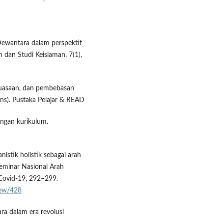
 Dewantara dalam perspektif
n dan Studi Keislaman, 7(1),
kekuasaan, dan pembebasan
ans). Pustaka Pelajar & READ
ngan kurikulum.
istik holistik sebagai arah
Seminar Nasional Arah
Covid-19, 292–299.
view/428
ra dalam era revolusi