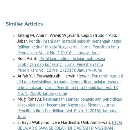
Similar Articles
Tatang M. Amirin, Wiwik Wijayanti, Cepi Safruddin Abd.
Jabar,
Kondisi insani dan material sekolah menengah negeri
"pilihan kedua" di kota Yogyakarta
,
Jurnal Penelitian Ilmu
Pendidikan: Vol. 9 No. 1 (2016): January–June
Budi Astuti,
Profil kemandirian belajar mahasiswa
bimbingan dan konseling
,
Jurnal Penelitian Ilmu
Pendidikan: Vol. 12 No. 1 (2019): January–June
Arifah Yuli Purwaningsih, Herwin Herwin,
Pengaruh regulasi
diri dan kedisiplinan terhadap kemandirian belajar siswa di
sekolah dasar
,
Jurnal Penelitian Ilmu Pendidikan: Vol. 13
No. 1 (2020): January–June
Mugi Rahayu,
Pelaksanaan standar pengelolaan pendidikan
di sekolah dasar kecamatan Ngemplak, Sleman
,
Jurnal
Penelitian Ilmu Pendidikan: Vol. 8 No. 1 (2015): January–
June
S. Bayu Wahyono, Deni Hardianto, Unik Ambarwati,
ETOS
BELAJAR SISWA SEKOLAH DI DAERAH PINGGIRAN
,