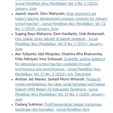
Jurnal Penelitian Ilmu Pendidikan: Vol. 6 No. 1 (2013):
January–June
Jayanti Jayanti, Dinn Wahyudin,
How important are
today's teacher development program contents for primary
school teacher?
,
Jurnal Penelitian Ilmu Pendidikan: Vol. 12
No. 1 (2019): January–June
Sugeng Bayu Wahyono, Deni Hardianto, Unik Ambarwati,
Etos belajar siswa sekolah di daerah pinggiran
,
Jurnal
Penelitian Ilmu Pendidikan: Vol. 8 No. 1 (2015): January–
June
Aan Yuliyanto, Idat Muqodas, Shadrina Afra Khairunnisa,
Frida Febriyani, Irma Sofiasyari,
Scientific writing guidance
for elementary school teacher candidate through
synchronous and asynchronous
,
Jurnal Penelitian Ilmu
Pendidikan: Vol. 15 No. 2 (2022): July–December
Andrian Jati Wasiso, Sarkadi Murni Winarsih,
Pengaruh
model pembelajaran dan sikap sosial terhadap hasil belajar
Sejarah SMA Negeri 24 Kabupaten Tangerang
,
Jurnal
Penelitian Ilmu Pendidikan: Vol. 13 No. 1 (2020): January–
June
Dadang Sukirman,
Profil kemandirian belajar mahasiswa
bimbingan dan konseling
,
Jurnal Penelitian Ilmu