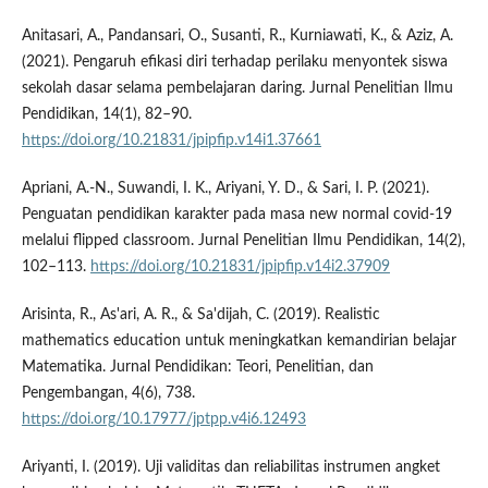
Anitasari, A., Pandansari, O., Susanti, R., Kurniawati, K., & Aziz, A.
(2021). Pengaruh efikasi diri terhadap perilaku menyontek siswa
sekolah dasar selama pembelajaran daring. Jurnal Penelitian Ilmu
Pendidikan, 14(1), 82–90.
https://doi.org/10.21831/jpipfip.v14i1.37661
Apriani, A.-N., Suwandi, I. K., Ariyani, Y. D., & Sari, I. P. (2021).
Penguatan pendidikan karakter pada masa new normal covid-19
melalui flipped classroom. Jurnal Penelitian Ilmu Pendidikan, 14(2),
102–113.
https://doi.org/10.21831/jpipfip.v14i2.37909
Arisinta, R., As'ari, A. R., & Sa'dijah, C. (2019). Realistic
mathematics education untuk meningkatkan kemandirian belajar
Matematika. Jurnal Pendidikan: Teori, Penelitian, dan
Pengembangan, 4(6), 738.
https://doi.org/10.17977/jptpp.v4i6.12493
Ariyanti, I. (2019). Uji validitas dan reliabilitas instrumen angket