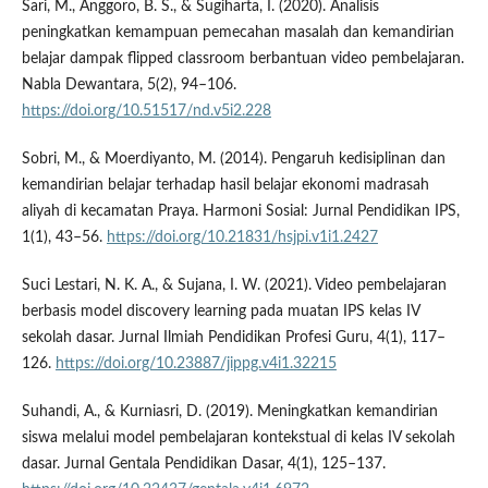
Sari, M., Anggoro, B. S., & Sugiharta, I. (2020). Analisis
peningkatkan kemampuan pemecahan masalah dan kemandirian
belajar dampak flipped classroom berbantuan video pembelajaran.
Nabla Dewantara, 5(2), 94–106.
https://doi.org/10.51517/nd.v5i2.228
Sobri, M., & Moerdiyanto, M. (2014). Pengaruh kedisiplinan dan
kemandirian belajar terhadap hasil belajar ekonomi madrasah
aliyah di kecamatan Praya. Harmoni Sosial: Jurnal Pendidikan IPS,
1(1), 43–56.
https://doi.org/10.21831/hsjpi.v1i1.2427
Suci Lestari, N. K. A., & Sujana, I. W. (2021). Video pembelajaran
berbasis model discovery learning pada muatan IPS kelas IV
sekolah dasar. Jurnal Ilmiah Pendidikan Profesi Guru, 4(1), 117–
126.
https://doi.org/10.23887/jippg.v4i1.32215
Suhandi, A., & Kurniasri, D. (2019). Meningkatkan kemandirian
siswa melalui model pembelajaran kontekstual di kelas IV sekolah
dasar. Jurnal Gentala Pendidikan Dasar, 4(1), 125–137.