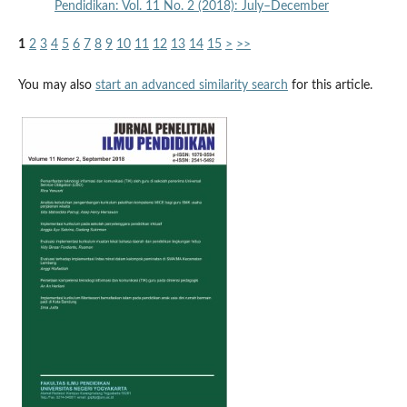
Pendidikan: Vol. 11 No. 2 (2018): July–December
1
2
3
4
5
6
7
8
9
10
11
12
13
14
15
>
>>
You may also
start an advanced similarity search
for this article.