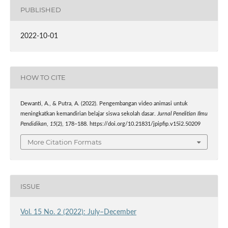
PUBLISHED
2022-10-01
HOW TO CITE
Dewanti, A., & Putra, A. (2022). Pengembangan video animasi untuk
meningkatkan kemandirian belajar siswa sekolah dasar.
Jurnal Penelitian Ilmu
Pendidikan
,
15
(2), 178–188. https://doi.org/10.21831/jpipfip.v15i2.50209
More Citation Formats
ISSUE
Vol. 15 No. 2 (2022): July–December