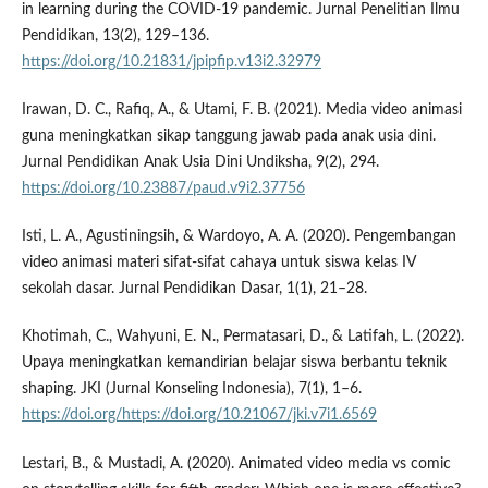
in learning during the COVID-19 pandemic. Jurnal Penelitian Ilmu
Pendidikan, 13(2), 129–136.
https://doi.org/10.21831/jpipfip.v13i2.32979
Irawan, D. C., Rafiq, A., & Utami, F. B. (2021). Media video animasi
guna meningkatkan sikap tanggung jawab pada anak usia dini.
Jurnal Pendidikan Anak Usia Dini Undiksha, 9(2), 294.
https://doi.org/10.23887/paud.v9i2.37756
Isti, L. A., Agustiningsih, & Wardoyo, A. A. (2020). Pengembangan
video animasi materi sifat-sifat cahaya untuk siswa kelas IV
sekolah dasar. Jurnal Pendidikan Dasar, 1(1), 21–28.
Khotimah, C., Wahyuni, E. N., Permatasari, D., & Latifah, L. (2022).
Upaya meningkatkan kemandirian belajar siswa berbantu teknik
shaping. JKI (Jurnal Konseling Indonesia), 7(1), 1–6.
https://doi.org/https://doi.org/10.21067/jki.v7i1.6569
Lestari, B., & Mustadi, A. (2020). Animated video media vs comic