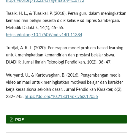
https://doi.org/10.22437/gentala.v4i1.6972
Tasaik, H. L., & Tuasikal, P. (2018). Peran guru dalam meningkatkan
kemandirian belajar peserta didik kelas v sd Inpres Samberpasi.
Metodik Didaktik, 14(1), 45–55.
https://doi.org/10.17509/md.v14i1.11384
Turdjai, A. R. L. (2020). Penerapan model problem based learning
untuk meningkatkan kemandirian dan prestasi belajar siswa.
DIADIK: Jurnal Ilmiah Teknologi Pendidikan, 10(2), 36–47.
Wuryanti, U., & Kartowagiran, B. (2016). Pengembangan media
video animasi untuk meningkatkan motivasi belajar dan karakter
kerja keras siswa sekolah dasar. Jurnal Pendidikan Karakter, 6(2),
232–245.
https://doi.org/10.21831/jpk.v6i2.12055
PDF