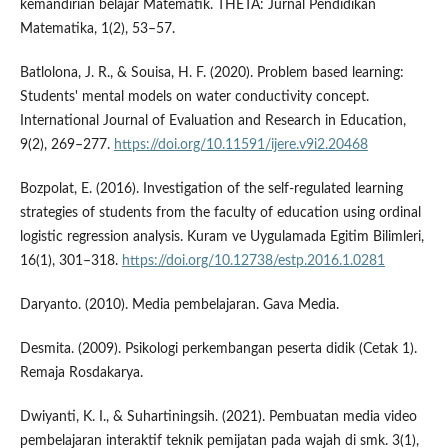
kemandirian belajar Matematik. THETA: Jurnal Pendidikan
Matematika, 1(2), 53–57.
Batlolona, J. R., & Souisa, H. F. (2020). Problem based learning:
Students' mental models on water conductivity concept.
International Journal of Evaluation and Research in Education,
9(2), 269–277.
https://doi.org/10.11591/ijere.v9i2.20468
Bozpolat, E. (2016). Investigation of the self-regulated learning
strategies of students from the faculty of education using ordinal
logistic regression analysis. Kuram ve Uygulamada Egitim Bilimleri,
16(1), 301–318.
https://doi.org/10.12738/estp.2016.1.0281
Daryanto. (2010). Media pembelajaran. Gava Media.
Desmita. (2009). Psikologi perkembangan peserta didik (Cetak 1).
Remaja Rosdakarya.
Dwiyanti, K. I., & Suhartiningsih. (2021). Pembuatan media video
pembelajaran interaktif teknik pemijatan pada wajah di smk. 3(1),