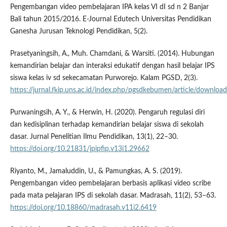
Pengembangan video pembelajaran IPA kelas VI dI sd n 2 Banjar
Bali tahun 2015/2016. E-Journal Edutech Universitas Pendidikan
Ganesha Jurusan Teknologi Pendidikan, 5(2).
Prasetyaningsih, A., Muh. Chamdani, & Warsiti. (2014). Hubungan
kemandirian belajar dan interaksi edukatif dengan hasil belajar IPS
siswa kelas iv sd sekecamatan Purworejo. Kalam PGSD, 2(3).
https://jurnal.fkip.uns.ac.id/index.php/pgsdkebumen/article/downlo
Purwaningsih, A. Y., & Herwin, H. (2020). Pengaruh regulasi diri
dan kedisiplinan terhadap kemandirian belajar siswa di sekolah
dasar. Jurnal Penelitian Ilmu Pendidikan, 13(1), 22–30.
https://doi.org/10.21831/jpipfip.v13i1.29662
Riyanto, M., Jamaluddin, U., & Pamungkas, A. S. (2019).
Pengembangan video pembelajaran berbasis aplikasi video scribe
pada mata pelajaran IPS di sekolah dasar. Madrasah, 11(2), 53–63.
https://doi.org/10.18860/madrasah.v11i2.6419