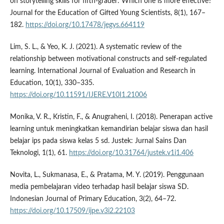
on storytelling skills for fifth-grader: Which one is more effective?
Journal for the Education of Gifted Young Scientists, 8(1), 167–
182.
https://doi.org/10.17478/jegys.664119
Lim, S. L., & Yeo, K. J. (2021). A systematic review of the
relationship between motivational constructs and self-regulated
learning. International Journal of Evaluation and Research in
Education, 10(1), 330–335.
https://doi.org/10.11591/IJERE.V10I1.21006
Monika, V. R., Kristin, F., & Anugraheni, I. (2018). Penerapan active
learning untuk meningkatkan kemandirian belajar siswa dan hasil
belajar ips pada siswa kelas 5 sd. Justek: Jurnal Sains Dan
Teknologi, 1(1), 61.
https://doi.org/10.31764/justek.v1i1.406
Novita, L., Sukmanasa, E., & Pratama, M. Y. (2019). Penggunaan
media pembelajaran video terhadap hasil belajar siswa SD.
Indonesian Journal of Primary Education, 3(2), 64–72.
https://doi.org/10.17509/ijpe.v3i2.22103