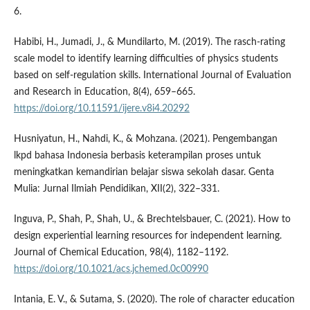
6.
Habibi, H., Jumadi, J., & Mundilarto, M. (2019). The rasch-rating
scale model to identify learning difficulties of physics students
based on self-regulation skills. International Journal of Evaluation
and Research in Education, 8(4), 659–665.
https://doi.org/10.11591/ijere.v8i4.20292
Husniyatun, H., Nahdi, K., & Mohzana. (2021). Pengembangan
lkpd bahasa Indonesia berbasis keterampilan proses untuk
meningkatkan kemandirian belajar siswa sekolah dasar. Genta
Mulia: Jurnal Ilmiah Pendidikan, XII(2), 322–331.
Inguva, P., Shah, P., Shah, U., & Brechtelsbauer, C. (2021). How to
design experiential learning resources for independent learning.
Journal of Chemical Education, 98(4), 1182–1192.
https://doi.org/10.1021/acs.jchemed.0c00990
Intania, E. V., & Sutama, S. (2020). The role of character education