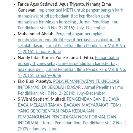
Farida Agus Setiawati, Agus Triyanto, Nanang Erma
Gunawan,
Implementasi MBTI untuk pengembangan karir
mahasiswa: studi perbedaan tipe kepribadian pada
mahasiswa bimbingan konseling
,
Jurnal Penelitian Ilmu
Pendidikan: Vol. 8 No. 2 (2015): July–December
Muhammad Abduh,
Pengembangan perangkat
pembelajaran tematik-integratif berbasis sosiokultural di
sekolah dasar
,
Jurnal Penelitian Ilmu Pendidikan: Vol. 8 No.
1 (2015): January–June
Nandy Intan Kurnia, Yunike Juniarti Fitria,
Pemanfaatan
nursery rhymes sebagai media pendidikan karakter bagi
anak usia dini
,
Jurnal Penelitian Ilmu Pendidikan: Vol. 8 No.
1 (2015): January–June
Eko Budi Prasetyo,
POLA PEMANFAATAN TEKNOLOGI
INFORMASI DI SEKOLAH DASAR
,
Jurnal Penelitian Ilmu
Pendidikan: Vol. 7 No. 2 (2014): July–December
S Wisni Septiarti, Multadi,
PENGEMBANGAN BUDAYA
BACA MELALUI TAMAN BACAAN MASYARAKAT (TBM)
YANG BERORIENTASI PADA KEBIJAKAN
PEMBANGUNAN PENDIDIKAN NON FORMAL DAN
INFORMAL
,
Jurnal Penelitian Ilmu Pendidikan: Vol. 2 No. 1
(2009): January–June