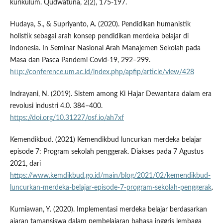
kurikulum. Qudwatuna, 2(2), 175-197.
Hudaya, S., & Supriyanto, A. (2020). Pendidikan humanistik
holistik sebagai arah konsep pendidikan merdeka belajar di
indonesia. In Seminar Nasional Arah Manajemen Sekolah pada
Masa dan Pasca Pandemi Covid-19, 292–299.
http://conference.um.ac.id/index.php/apfip/article/view/428
Indrayani, N. (2019). Sistem among Ki Hajar Dewantara dalam era
revolusi industri 4.0. 384–400.
https://doi.org/10.31227/osf.io/ah7xf
Kemendikbud. (2021) Kemendikbud luncurkan merdeka belajar
episode 7: Program sekolah penggerak. Diakses pada 7 Agustus
2021, dari
https://www.kemdikbud.go.id/main/blog/2021/02/kemendikbud-
luncurkan-merdeka-belajar-episode-7-program-sekolah-penggerak
.
Kurniawan, Y. (2020). Implementasi merdeka belajar berdasarkan
ajaran tamansiswa dalam pembelajaran bahasa inggris lembaga