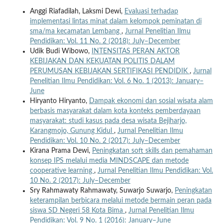
Anggi Riafadilah, Laksmi Dewi,
Evaluasi terhadap
implementasi lintas minat dalam kelompok peminatan di
sma/ma kecamatan Lembang
,
Jurnal Penelitian Ilmu
Pendidikan: Vol. 11 No. 2 (2018): July–December
Udik Budi Wibowo,
INTENSITAS PERAN AKTOR
KEBIJAKAN DAN KEKUATAN POLITIS DALAM
PERUMUSAN KEBIJAKAN SERTIFIKASI PENDIDIK
,
Jurnal
Penelitian Ilmu Pendidikan: Vol. 6 No. 1 (2013): January–
June
Hiryanto Hiryanto,
Dampak ekonomi dan sosial wisata alam
berbasis masyarakat dalam kota konteks pemberdayaan
masyarakat: studi kasus pada desa wisata Bejiharjo,
Karangmojo, Gunung Kidul
,
Jurnal Penelitian Ilmu
Pendidikan: Vol. 10 No. 2 (2017): July–December
Kirana Prama Dewi,
Peningkatan soft skills dan pemahaman
konsep IPS melalui media MINDSCAPE dan metode
cooperative learning
,
Jurnal Penelitian Ilmu Pendidikan: Vol.
10 No. 2 (2017): July–December
Sry Rahmawaty Rahmawaty, Suwarjo Suwarjo,
Peningkatan
keterampilan berbicara melalui metode bermain peran pada
siswa SD Negeri 58 Kota Bima
,
Jurnal Penelitian Ilmu
Pendidikan: Vol. 9 No. 1 (2016): January–June