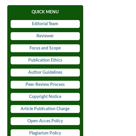
QUICK MENU
Editorial Team
Reviewer
Focus and Scope
Publication Ethics
Author Guidelines
Peer-Review Process
Copyright Notice
Article Publication Charge
Open-Acces Policy
Plagiarism Policy