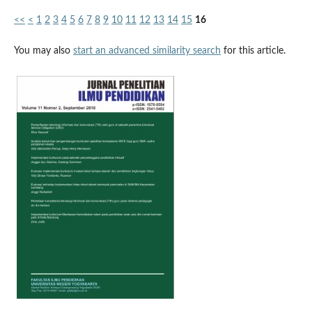
<<
<
1
2
3
4
5
6
7
8
9
10
11
12
13
14
15
16
You may also
start an advanced similarity search
for this article.