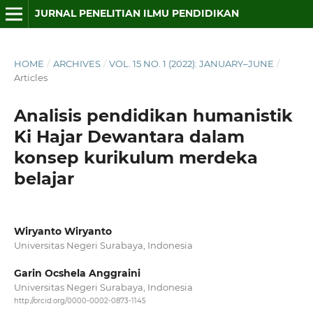
JURNAL PENELITIAN ILMU PENDIDIKAN
HOME
/
ARCHIVES
/
VOL. 15 NO. 1 (2022): JANUARY–JUNE
/
Articles
Analisis pendidikan humanistik
Ki Hajar Dewantara dalam
konsep kurikulum merdeka
belajar
Wiryanto Wiryanto
Universitas Negeri Surabaya, Indonesia
Garin Ocshela Anggraini
Universitas Negeri Surabaya, Indonesia
http://orcid.org/0000-0002-0873-1145