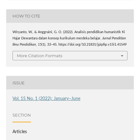
HOW TO CITE
Wiryanto, W., & Anggraini, G. O. (2022). Analisis pendidikan humanistik Ki
Hajar Dewantara dalam konsep kurikulum merdeka belajar.
Jurnal Penelitian
Ilmu Pendidikan
,
15
(1), 33–45. https://doi.org/10.21831/jpipfip.v15i1.41549
More Citation Formats
ISSUE
Vol. 15 No. 1 (2022): January–June
SECTION
Articles