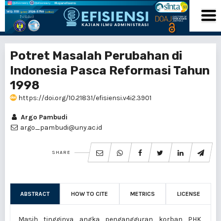
Potret Masalah Perubahan di
Indonesia Pasca Reformasi Tahun
1998
https://doi.org/10.21831/efisiensi.v4i2.3901
Argo Pambudi
argo_pambudi@uny.ac.id
SHARE
ABSTRACT
HOW TO CITE
METRICS
LICENSE
Masih tingginya angka pengangguran korban PHK,