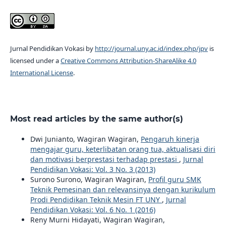
Jurnal Pendidikan Vokasi by
http://journal.uny.ac.id/index.php/jpv
is
licensed under a
Creative Commons Attribution-ShareAlike 4.0
International License
.
Most read articles by the same author(s)
Dwi Junianto, Wagiran Wagiran,
Pengaruh kinerja
mengajar guru, keterlibatan orang tua, aktualisasi diri
dan motivasi berprestasi terhadap prestasi
,
Jurnal
Pendidikan Vokasi: Vol. 3 No. 3 (2013)
Surono Surono, Wagiran Wagiran,
Profil guru SMK
Teknik Pemesinan dan relevansinya dengan kurikulum
Prodi Pendidikan Teknik Mesin FT UNY
,
Jurnal
Pendidikan Vokasi: Vol. 6 No. 1 (2016)
Reny Murni Hidayati, Wagiran Wagiran,