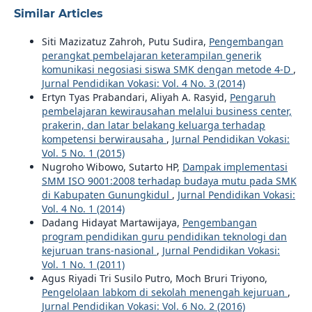
Similar Articles
Siti Mazizatuz Zahroh, Putu Sudira,
Pengembangan
perangkat pembelajaran keterampilan generik
komunikasi negosiasi siswa SMK dengan metode 4-D
,
Jurnal Pendidikan Vokasi: Vol. 4 No. 3 (2014)
Ertyn Tyas Prabandari, Aliyah A. Rasyid,
Pengaruh
pembelajaran kewirausahan melalui business center,
prakerin, dan latar belakang keluarga terhadap
kompetensi berwirausaha
,
Jurnal Pendidikan Vokasi:
Vol. 5 No. 1 (2015)
Nugroho Wibowo, Sutarto HP,
Dampak implementasi
SMM ISO 9001:2008 terhadap budaya mutu pada SMK
di Kabupaten Gunungkidul
,
Jurnal Pendidikan Vokasi:
Vol. 4 No. 1 (2014)
Dadang Hidayat Martawijaya,
Pengembangan
program pendidikan guru pendidikan teknologi dan
kejuruan trans-nasional
,
Jurnal Pendidikan Vokasi:
Vol. 1 No. 1 (2011)
Agus Riyadi Tri Susilo Putro, Moch Bruri Triyono,
Pengelolaan labkom di sekolah menengah kejuruan
,
Jurnal Pendidikan Vokasi: Vol. 6 No. 2 (2016)