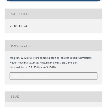
PUBLISHED
2016-12-24
HOW TO CITE
Wagiran, W. (2016). Profil pembelajaran di Fakultas Teknik Universitas
Negeri Yogyakarta.
Jurnal Pendidikan Vokasi
,
6
(3), 346–354.
https://doi.org/10.21831/jpv.v6i3.10610
More Citation Formats
ISSUE