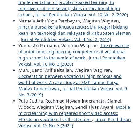
Implementation of problem-based learning to
improve problem-solving skills in vocational high
school
,
Jurnal Pendidikan Vokasi: Vol. 10 No. 2 (2020)
Nirmala Adhi Yoga Pambayun, Wagiran Wagiran,
Kinerja bursa kerja khusus (BKK) SMK Negeri bidang
keahlian teknologi dan rekayasa di Kabupaten Sleman
,
Jurnal Pendidikan Vokasi: Vol. 4 No. 2 (2014)
Yudha Ari Purnama, Wagiran Wagiran,
The relevance
of autotronic engineering competence at vocational
high school to the world of work
,
Jurnal Pendidikan
Vokasi: Vol. 10 No. 3 (2020)
Muh. Juandi Arif Baitullah, Wagiran Wagiran,
Cooperation between vocational high schools and
world of work: A case study at SMK Taman Karya
Madya Tamansiswa
,
Jurnal Pendidikan Vokasi: Vol. 9
No. 3 (2019)
Putu Sudira, Rochmad Novian Inderanata, Slamet
Widodo, Wagiran Wagiran, Sendi Tiyas Aryani,
Mobile
microlearning with repeated short video access:
Effects on vocational skill retention
,
Jurnal Pendidikan
Vokasi: Vol. 15 No. 3 (2025)