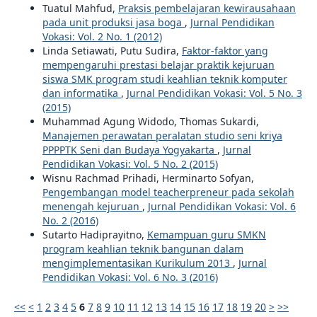
Tuatul Mahfud,
Praksis pembelajaran kewirausahaan
pada unit produksi jasa boga
,
Jurnal Pendidikan
Vokasi: Vol. 2 No. 1 (2012)
Linda Setiawati, Putu Sudira,
Faktor-faktor yang
mempengaruhi prestasi belajar praktik kejuruan
siswa SMK program studi keahlian teknik komputer
dan informatika
,
Jurnal Pendidikan Vokasi: Vol. 5 No. 3
(2015)
Muhammad Agung Widodo, Thomas Sukardi,
Manajemen perawatan peralatan studio seni kriya
PPPPTK Seni dan Budaya Yogyakarta
,
Jurnal
Pendidikan Vokasi: Vol. 5 No. 2 (2015)
Wisnu Rachmad Prihadi, Herminarto Sofyan,
Pengembangan model teacherpreneur pada sekolah
menengah kejuruan
,
Jurnal Pendidikan Vokasi: Vol. 6
No. 2 (2016)
Sutarto Hadiprayitno,
Kemampuan guru SMKN
program keahlian teknik bangunan dalam
mengimplementasikan Kurikulum 2013
,
Jurnal
Pendidikan Vokasi: Vol. 6 No. 3 (2016)
<<
<
1
2
3
4
5
6
7
8
9
10
11
12
13
14
15
16
17
18
19
20
>
>>