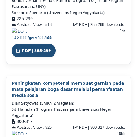
Bonita Destiana (Pendidikan Teknologi dan Kejuruan Program
Pascasarjana UNY)
Soenarto Soenarto (Universitas Negeri Yogyakarta)
285-299
Abstract View : 513
PDF | 285-299 downloads:
775
DOI :
10.21831/jpv.v4i3.2555
PDF | 285-299
Peningkatan kompetensi membuat garnish pada
mata pelajaran boga dasar melalui pemanfaatan
media sosial
Dian Setyowati (SMKN 2 Magetan)
Siti Hamidah (Program Pascasarjana Universitas Negeri
Yogyakarta)
300-317
Abstract View : 925
PDF | 300-317 downloads:
1098
DOI :