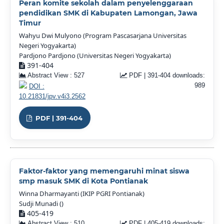
Peran komite sekolah dalam penyelenggaraan
pendidikan SMK di Kabupaten Lamongan, Jawa
Timur
Wahyu Dwi Mulyono (Program Pascasarjana Universitas
Negeri Yogyakarta)
Pardjono Pardjono (Universitas Negeri Yogyakarta)
391-404
Abstract View : 527
PDF | 391-404 downloads:
989
DOI :
10.21831/jpv.v4i3.2562
PDF | 391-404
Faktor-faktor yang memengaruhi minat siswa
smp masuk SMK di Kota Pontianak
Winna Dharmayanti (IKIP PGRI Pontianak)
Sudji Munadi ()
405-419
Abstract View : 510
PDF | 405-419 downloads: