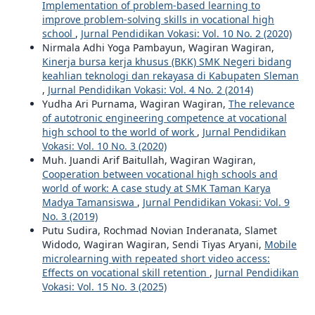
Implementation of problem-based learning to
improve problem-solving skills in vocational high
school
,
Jurnal Pendidikan Vokasi: Vol. 10 No. 2 (2020)
Nirmala Adhi Yoga Pambayun, Wagiran Wagiran,
Kinerja bursa kerja khusus (BKK) SMK Negeri bidang
keahlian teknologi dan rekayasa di Kabupaten Sleman
,
Jurnal Pendidikan Vokasi: Vol. 4 No. 2 (2014)
Yudha Ari Purnama, Wagiran Wagiran,
The relevance
of autotronic engineering competence at vocational
high school to the world of work
,
Jurnal Pendidikan
Vokasi: Vol. 10 No. 3 (2020)
Muh. Juandi Arif Baitullah, Wagiran Wagiran,
Cooperation between vocational high schools and
world of work: A case study at SMK Taman Karya
Madya Tamansiswa
,
Jurnal Pendidikan Vokasi: Vol. 9
No. 3 (2019)
Putu Sudira, Rochmad Novian Inderanata, Slamet
Widodo, Wagiran Wagiran, Sendi Tiyas Aryani,
Mobile
microlearning with repeated short video access:
Effects on vocational skill retention
,
Jurnal Pendidikan
Vokasi: Vol. 15 No. 3 (2025)