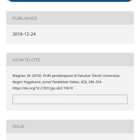
PUBLISHED
2016-12-24
HOW TO CITE
Wagiran, W. (2016). Profil pembelajaran di Fakultas Teknik Universitas
Negeri Yogyakarta.
Jurnal Pendidikan Vokasi
,
6
(3), 346–354.
https://doi.org/10.21831/jpv.v6i3.10610
More Citation Formats
ISSUE