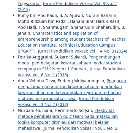
Yogyakarta
,
Jurnal Pendidikan Vokasi: Vol. 3 No. 2
(2013)
Romy bin Abd Kadir, B. A. Ajurun, Nurain Baharin,
Mohd Ridzuan bin Padzil, Hanani Binti Harun Rasit,
Abd Hadi, T. Shanmugam, Shaharudin Shaharudin, B.
Janain,
Characteristics and aspiration of
entrepreneurship among student teachers of Teacher
Education Institute, Technical Education Campus
(IPGKPT)
,
Jurnal Pendidikan Vokasi: Vol. 14 No. 3 (2024)
Fetrika Anggraini, Sukardi Sukardi,
Pengembangan
modul pembelajaran kewirausahaan model student
company di SMK Negeri 1 Godean
,
Jurnal Pendidikan
Vokasi: Vol. 6 No. 1 (2016)
Anita Volintia Dewi, Endang Mulyatiningsih,
Pengaruh
pengalaman pendidikan kewirausahaan pendidikan
kewirausahan dan keterampilan kejuruan terhadap
motivasi berwirausaha siswa
,
Jurnal Pendidikan
Vokasi: Vol. 3 No. 2 (2013)
Nurbani Nurbani, Herminarto Sofyan,
Efektivitas
metode pembelajaran quiz team pada matakuliah
logika komputer ditinjau dari motivasi belajar
mahasiswa
,
Jurnal Pendidikan Vokasi: Vol. 5 No. 2