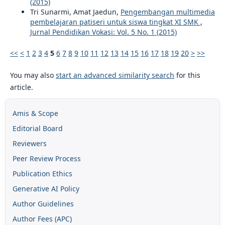
(2015)
Tri Sunarmi, Amat Jaedun,
Pengembangan multimedia
pembelajaran patiseri untuk siswa tingkat XI SMK
,
Jurnal Pendidikan Vokasi: Vol. 5 No. 1 (2015)
<<
<
1
2
3
4
5
6
7
8
9
10
11
12
13
14
15
16
17
18
19
20
>
>>
You may also
start an advanced similarity search
for this
article.
Amis & Scope
Editorial Board
Reviewers
Peer Review Process
Publication Ethics
Generative AI Policy
Author Guidelines
Author Fees (APC)