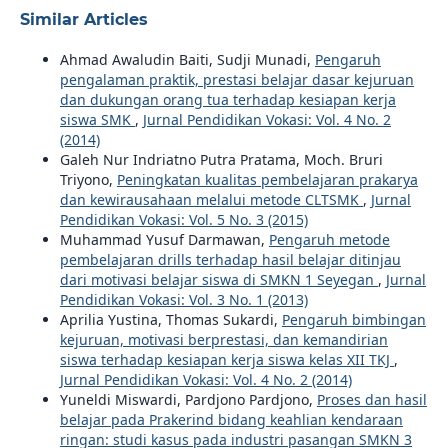
Similar Articles
Ahmad Awaludin Baiti, Sudji Munadi,
Pengaruh
pengalaman praktik, prestasi belajar dasar kejuruan
dan dukungan orang tua terhadap kesiapan kerja
siswa SMK
,
Jurnal Pendidikan Vokasi: Vol. 4 No. 2
(2014)
Galeh Nur Indriatno Putra Pratama, Moch. Bruri
Triyono,
Peningkatan kualitas pembelajaran prakarya
dan kewirausahaan melalui metode CLTSMK
,
Jurnal
Pendidikan Vokasi: Vol. 5 No. 3 (2015)
Muhammad Yusuf Darmawan,
Pengaruh metode
pembelajaran drills terhadap hasil belajar ditinjau
dari motivasi belajar siswa di SMKN 1 Seyegan
,
Jurnal
Pendidikan Vokasi: Vol. 3 No. 1 (2013)
Aprilia Yustina, Thomas Sukardi,
Pengaruh bimbingan
kejuruan, motivasi berprestasi, dan kemandirian
siswa terhadap kesiapan kerja siswa kelas XII TKJ
,
Jurnal Pendidikan Vokasi: Vol. 4 No. 2 (2014)
Yuneldi Miswardi, Pardjono Pardjono,
Proses dan hasil
belajar pada Prakerind bidang keahlian kendaraan
ringan: studi kasus pada industri pasangan SMKN 3