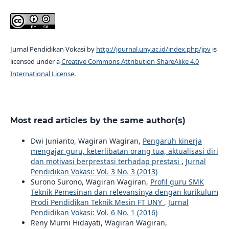
Jurnal Pendidikan Vokasi by
http://journal.uny.ac.id/index.php/jpv
is
licensed under a
Creative Commons Attribution-ShareAlike 4.0
International License
.
Most read articles by the same author(s)
Dwi Junianto, Wagiran Wagiran,
Pengaruh kinerja
mengajar guru, keterlibatan orang tua, aktualisasi diri
dan motivasi berprestasi terhadap prestasi
,
Jurnal
Pendidikan Vokasi: Vol. 3 No. 3 (2013)
Surono Surono, Wagiran Wagiran,
Profil guru SMK
Teknik Pemesinan dan relevansinya dengan kurikulum
Prodi Pendidikan Teknik Mesin FT UNY
,
Jurnal
Pendidikan Vokasi: Vol. 6 No. 1 (2016)
Reny Murni Hidayati, Wagiran Wagiran,