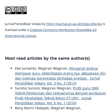
Jurnal Pendidikan Vokasi by
http://journal.uny.ac.id/index.php/jpv
is
licensed under a
Creative Commons Attribution-ShareAlike 4.0
International License
.
Most read articles by the same author(s)
Dwi Junianto, Wagiran Wagiran,
Pengaruh kinerja
mengajar guru, keterlibatan orang tua, aktualisasi diri
dan motivasi berprestasi terhadap prestasi
,
Jurnal
Pendidikan Vokasi: Vol. 3 No. 3 (2013)
Surono Surono, Wagiran Wagiran,
Profil guru SMK
Teknik Pemesinan dan relevansinya dengan kurikulum
Prodi Pendidikan Teknik Mesin FT UNY
,
Jurnal
Pendidikan Vokasi: Vol. 6 No. 1 (2016)
Reny Murni Hidayati, Wagiran Wagiran,