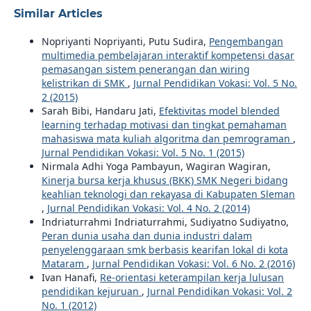
Similar Articles
Nopriyanti Nopriyanti, Putu Sudira,
Pengembangan
multimedia pembelajaran interaktif kompetensi dasar
pemasangan sistem penerangan dan wiring
kelistrikan di SMK
,
Jurnal Pendidikan Vokasi: Vol. 5 No.
2 (2015)
Sarah Bibi, Handaru Jati,
Efektivitas model blended
learning terhadap motivasi dan tingkat pemahaman
mahasiswa mata kuliah algoritma dan pemrograman
,
Jurnal Pendidikan Vokasi: Vol. 5 No. 1 (2015)
Nirmala Adhi Yoga Pambayun, Wagiran Wagiran,
Kinerja bursa kerja khusus (BKK) SMK Negeri bidang
keahlian teknologi dan rekayasa di Kabupaten Sleman
,
Jurnal Pendidikan Vokasi: Vol. 4 No. 2 (2014)
Indriaturrahmi Indriaturrahmi, Sudiyatno Sudiyatno,
Peran dunia usaha dan dunia industri dalam
penyelenggaraan smk berbasis kearifan lokal di kota
Mataram
,
Jurnal Pendidikan Vokasi: Vol. 6 No. 2 (2016)
Ivan Hanafi,
Re-orientasi keterampilan kerja lulusan
pendidikan kejuruan
,
Jurnal Pendidikan Vokasi: Vol. 2
No. 1 (2012)