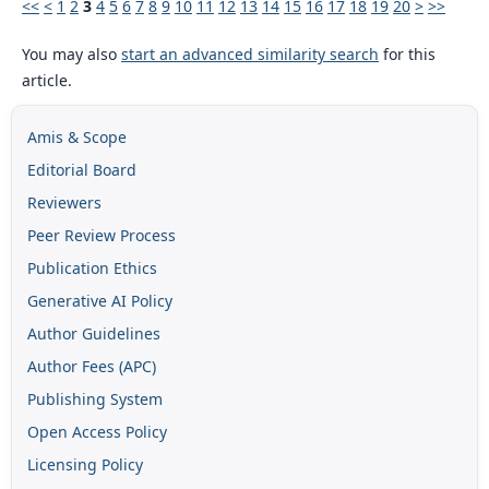
<<
<
1
2
3
4
5
6
7
8
9
10
11
12
13
14
15
16
17
18
19
20
>
>>
You may also
start an advanced similarity search
for this
article.
Amis & Scope
Editorial Board
Reviewers
Peer Review Process
Publication Ethics
Generative AI Policy
Author Guidelines
Author Fees (APC)
Publishing System
Open Access Policy
Licensing Policy