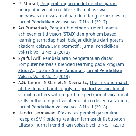
R. Mursid,
Pengembangan model pembelajaran
penguatan vocational life skills mahasiswa
berwawasan kewirausahaan di bidang teknik mesin
,
Jurnal Pendidikan Vokasi: Vol. 7 No. 1 (2017)
Aci Primartadi,
Pengaruh metode student teams-
achievement division (STAD) dan problem based
learning terhadap hasil belajar ditinjau dari potensi
akademik siswa SMK otomotif
,
Jurnal Pendidikan
Vokasi: Vol. 2 No. 2 (2012)
Syaiful Arif,
Pembelajaran pengetahuan dasar
komputer berbasis blended learning pada Program
Studi Agribisnis Stiper Amuntai
,
Jurnal Pendidikan
Vokasi: Vol. 3 No. 1 (2013)
A.G. Tamrin, S Slamet, S. Soenarto,
The link and match
of the demand and supply for productive vocational
school teachers with regard to spectrum of vocational
skills in the perspective of education decentralization
,
Jurnal Pendidikan Vokasi: Vol. 8 No. 1 (2018)
Hendri Hermawan,
Efektivitas pembelajaran ilmu
resep di SMK bidang keahlian farmasi di Kabupaten
Cilacap
,
Jurnal Pendidikan Vokasi: Vol. 3 No. 1 (2013)