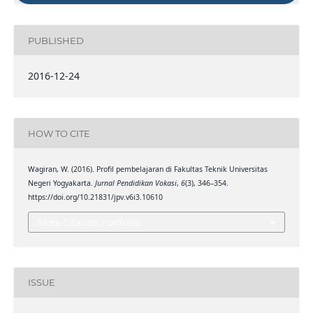
PUBLISHED
2016-12-24
HOW TO CITE
Wagiran, W. (2016). Profil pembelajaran di Fakultas Teknik Universitas
Negeri Yogyakarta.
Jurnal Pendidikan Vokasi
,
6
(3), 346–354.
https://doi.org/10.21831/jpv.v6i3.10610
More Citation Formats
ISSUE