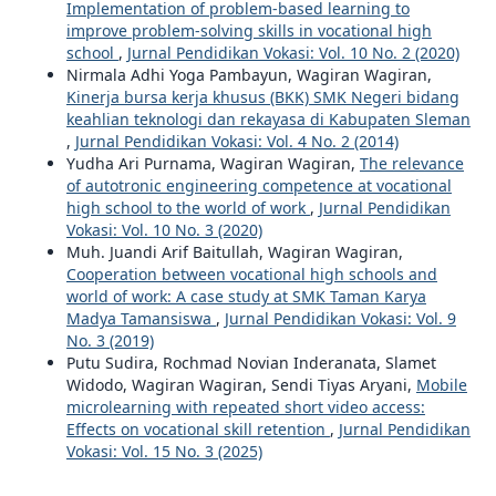
Implementation of problem-based learning to
improve problem-solving skills in vocational high
school
,
Jurnal Pendidikan Vokasi: Vol. 10 No. 2 (2020)
Nirmala Adhi Yoga Pambayun, Wagiran Wagiran,
Kinerja bursa kerja khusus (BKK) SMK Negeri bidang
keahlian teknologi dan rekayasa di Kabupaten Sleman
,
Jurnal Pendidikan Vokasi: Vol. 4 No. 2 (2014)
Yudha Ari Purnama, Wagiran Wagiran,
The relevance
of autotronic engineering competence at vocational
high school to the world of work
,
Jurnal Pendidikan
Vokasi: Vol. 10 No. 3 (2020)
Muh. Juandi Arif Baitullah, Wagiran Wagiran,
Cooperation between vocational high schools and
world of work: A case study at SMK Taman Karya
Madya Tamansiswa
,
Jurnal Pendidikan Vokasi: Vol. 9
No. 3 (2019)
Putu Sudira, Rochmad Novian Inderanata, Slamet
Widodo, Wagiran Wagiran, Sendi Tiyas Aryani,
Mobile
microlearning with repeated short video access:
Effects on vocational skill retention
,
Jurnal Pendidikan
Vokasi: Vol. 15 No. 3 (2025)