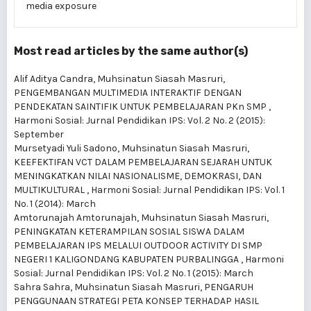
media exposure
Most read articles by the same author(s)
Alif Aditya Candra, Muhsinatun Siasah Masruri,
PENGEMBANGAN MULTIMEDIA INTERAKTIF DENGAN
PENDEKATAN SAINTIFIK UNTUK PEMBELAJARAN PKn SMP
,
Harmoni Sosial: Jurnal Pendidikan IPS: Vol. 2 No. 2 (2015):
September
Mursetyadi Yuli Sadono, Muhsinatun Siasah Masruri,
KEEFEKTIFAN VCT DALAM PEMBELAJARAN SEJARAH UNTUK
MENINGKATKAN NILAI NASIONALISME, DEMOKRASI, DAN
MULTIKULTURAL
,
Harmoni Sosial: Jurnal Pendidikan IPS: Vol. 1
No. 1 (2014): March
Amtorunajah Amtorunajah, Muhsinatun Siasah Masruri,
PENINGKATAN KETERAMPILAN SOSIAL SISWA DALAM
PEMBELAJARAN IPS MELALUI OUTDOOR ACTIVITY DI SMP
NEGERI 1 KALIGONDANG KABUPATEN PURBALINGGA
,
Harmoni
Sosial: Jurnal Pendidikan IPS: Vol. 2 No. 1 (2015): March
Sahra Sahra, Muhsinatun Siasah Masruri,
PENGARUH
PENGGUNAAN STRATEGI PETA KONSEP TERHADAP HASIL