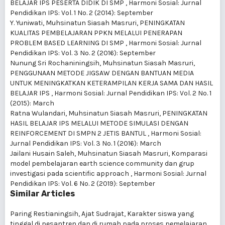
BELAJAR IPS PESERTA DIDIK DI SMP
,
Harmoni Sosial: Jurnal
Pendidikan IPS: Vol. 1 No. 2 (2014): September
Y. Yuniwati, Muhsinatun Siasah Masruri,
PENINGKATAN
KUALITAS PEMBELAJARAN PPKN MELALUI PENERAPAN
PROBLEM BASED LEARNING DI SMP
,
Harmoni Sosial: Jurnal
Pendidikan IPS: Vol. 3 No. 2 (2016): September
Nunung Sri Rochaniningsih, Muhsinatun Siasah Masruri,
PENGGUNAAN METODE JIGSAW DENGAN BANTUAN MEDIA
UNTUK MENINGKATKAN KETERAMPILAN KERJA SAMA DAN HASIL
BELAJAR IPS
,
Harmoni Sosial: Jurnal Pendidikan IPS: Vol. 2 No. 1
(2015): March
Ratna Wulandari, Muhsinatun Siasah Masruri,
PENINGKATAN
HASIL BELAJAR IPS MELALUI METODE SIMULASI DENGAN
REINFORCEMENT DI SMPN 2 JETIS BANTUL
,
Harmoni Sosial:
Jurnal Pendidikan IPS: Vol. 3 No. 1 (2016): March
Jailani Husain Saleh, Muhsinatun Siasah Masruri,
Komparasi
model pembelajaran earth science community dan grup
investigasi pada scientific approach
,
Harmoni Sosial: Jurnal
Pendidikan IPS: Vol. 6 No. 2 (2019): September
Similar Articles
Paring Restianingsih, Ajat Sudrajat,
Karakter siswa yang
tinggal di pesantren dan di rumah pada proses pemelajaran