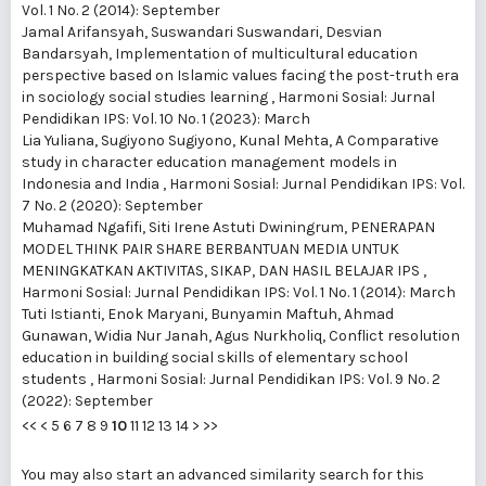
Vol. 1 No. 2 (2014): September
Jamal Arifansyah, Suswandari Suswandari, Desvian
Bandarsyah,
Implementation of multicultural education
perspective based on Islamic values facing the post-truth era
in sociology social studies learning
,
Harmoni Sosial: Jurnal
Pendidikan IPS: Vol. 10 No. 1 (2023): March
Lia Yuliana, Sugiyono Sugiyono, Kunal Mehta,
A Comparative
study in character education management models in
Indonesia and India
,
Harmoni Sosial: Jurnal Pendidikan IPS: Vol.
7 No. 2 (2020): September
Muhamad Ngafifi, Siti Irene Astuti Dwiningrum,
PENERAPAN
MODEL THINK PAIR SHARE BERBANTUAN MEDIA UNTUK
MENINGKATKAN AKTIVITAS, SIKAP, DAN HASIL BELAJAR IPS
,
Harmoni Sosial: Jurnal Pendidikan IPS: Vol. 1 No. 1 (2014): March
Tuti Istianti, Enok Maryani, Bunyamin Maftuh, Ahmad
Gunawan, Widia Nur Janah, Agus Nurkholiq,
Conflict resolution
education in building social skills of elementary school
students
,
Harmoni Sosial: Jurnal Pendidikan IPS: Vol. 9 No. 2
(2022): September
<<
<
5
6
7
8
9
10
11
12
13
14
>
>>
You may also
start an advanced similarity search
for this