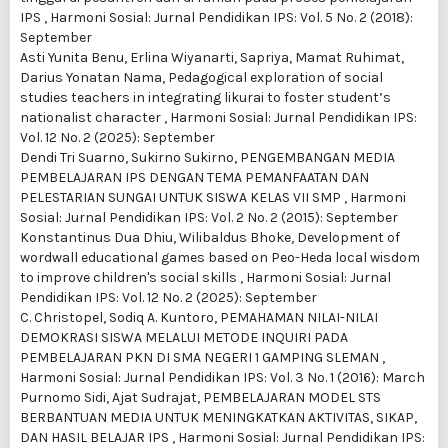
IPS
,
Harmoni Sosial: Jurnal Pendidikan IPS: Vol. 5 No. 2 (2018):
September
Asti Yunita Benu, Erlina Wiyanarti, Sapriya, Mamat Ruhimat,
Darius Yonatan Nama,
Pedagogical exploration of social
studies teachers in integrating likurai to foster student’s
nationalist character
,
Harmoni Sosial: Jurnal Pendidikan IPS:
Vol. 12 No. 2 (2025): September
Dendi Tri Suarno, Sukirno Sukirno,
PENGEMBANGAN MEDIA
PEMBELAJARAN IPS DENGAN TEMA PEMANFAATAN DAN
PELESTARIAN SUNGAI UNTUK SISWA KELAS VII SMP
,
Harmoni
Sosial: Jurnal Pendidikan IPS: Vol. 2 No. 2 (2015): September
Konstantinus Dua Dhiu, Wilibaldus Bhoke,
Development of
wordwall educational games based on Peo-Heda local wisdom
to improve children's social skills
,
Harmoni Sosial: Jurnal
Pendidikan IPS: Vol. 12 No. 2 (2025): September
C. Christopel, Sodiq A. Kuntoro,
PEMAHAMAN NILAI-NILAI
DEMOKRASI SISWA MELALUI METODE INQUIRI PADA
PEMBELAJARAN PKN DI SMA NEGERI 1 GAMPING SLEMAN
,
Harmoni Sosial: Jurnal Pendidikan IPS: Vol. 3 No. 1 (2016): March
Purnomo Sidi, Ajat Sudrajat,
PEMBELAJARAN MODEL STS
BERBANTUAN MEDIA UNTUK MENINGKATKAN AKTIVITAS, SIKAP,
DAN HASIL BELAJAR IPS
,
Harmoni Sosial: Jurnal Pendidikan IPS: