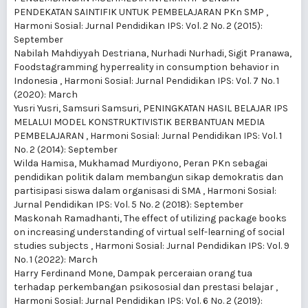
PENDEKATAN SAINTIFIK UNTUK PEMBELAJARAN PKn SMP
,
Harmoni Sosial: Jurnal Pendidikan IPS: Vol. 2 No. 2 (2015):
September
Nabilah Mahdiyyah Destriana, Nurhadi Nurhadi, Sigit Pranawa,
Foodstagramming hyperreality in consumption behavior in
Indonesia
,
Harmoni Sosial: Jurnal Pendidikan IPS: Vol. 7 No. 1
(2020): March
Yusri Yusri, Samsuri Samsuri,
PENINGKATAN HASIL BELAJAR IPS
MELALUI MODEL KONSTRUKTIVISTIK BERBANTUAN MEDIA
PEMBELAJARAN
,
Harmoni Sosial: Jurnal Pendidikan IPS: Vol. 1
No. 2 (2014): September
Wilda Hamisa, Mukhamad Murdiyono,
Peran PKn sebagai
pendidikan politik dalam membangun sikap demokratis dan
partisipasi siswa dalam organisasi di SMA
,
Harmoni Sosial:
Jurnal Pendidikan IPS: Vol. 5 No. 2 (2018): September
Maskonah Ramadhanti,
The effect of utilizing package books
on increasing understanding of virtual self-learning of social
studies subjects
,
Harmoni Sosial: Jurnal Pendidikan IPS: Vol. 9
No. 1 (2022): March
Harry Ferdinand Mone,
Dampak perceraian orang tua
terhadap perkembangan psikososial dan prestasi belajar
,
Harmoni Sosial: Jurnal Pendidikan IPS: Vol. 6 No. 2 (2019):