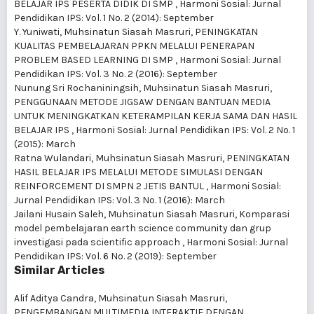
BELAJAR IPS PESERTA DIDIK DI SMP
,
Harmoni Sosial: Jurnal
Pendidikan IPS: Vol. 1 No. 2 (2014): September
Y. Yuniwati, Muhsinatun Siasah Masruri,
PENINGKATAN
KUALITAS PEMBELAJARAN PPKN MELALUI PENERAPAN
PROBLEM BASED LEARNING DI SMP
,
Harmoni Sosial: Jurnal
Pendidikan IPS: Vol. 3 No. 2 (2016): September
Nunung Sri Rochaniningsih, Muhsinatun Siasah Masruri,
PENGGUNAAN METODE JIGSAW DENGAN BANTUAN MEDIA
UNTUK MENINGKATKAN KETERAMPILAN KERJA SAMA DAN HASIL
BELAJAR IPS
,
Harmoni Sosial: Jurnal Pendidikan IPS: Vol. 2 No. 1
(2015): March
Ratna Wulandari, Muhsinatun Siasah Masruri,
PENINGKATAN
HASIL BELAJAR IPS MELALUI METODE SIMULASI DENGAN
REINFORCEMENT DI SMPN 2 JETIS BANTUL
,
Harmoni Sosial:
Jurnal Pendidikan IPS: Vol. 3 No. 1 (2016): March
Jailani Husain Saleh, Muhsinatun Siasah Masruri,
Komparasi
model pembelajaran earth science community dan grup
investigasi pada scientific approach
,
Harmoni Sosial: Jurnal
Pendidikan IPS: Vol. 6 No. 2 (2019): September
Similar Articles
Alif Aditya Candra, Muhsinatun Siasah Masruri,
PENGEMBANGAN MULTIMEDIA INTERAKTIF DENGAN