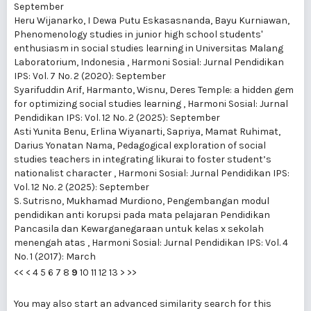
September
Heru Wijanarko, I Dewa Putu Eskasasnanda, Bayu Kurniawan,
Phenomenology studies in junior high school students'
enthusiasm in social studies learning in Universitas Malang
Laboratorium, Indonesia
,
Harmoni Sosial: Jurnal Pendidikan
IPS: Vol. 7 No. 2 (2020): September
Syarifuddin Arif, Harmanto, Wisnu,
Deres Temple: a hidden gem
for optimizing social studies learning
,
Harmoni Sosial: Jurnal
Pendidikan IPS: Vol. 12 No. 2 (2025): September
Asti Yunita Benu, Erlina Wiyanarti, Sapriya, Mamat Ruhimat,
Darius Yonatan Nama,
Pedagogical exploration of social
studies teachers in integrating likurai to foster student’s
nationalist character
,
Harmoni Sosial: Jurnal Pendidikan IPS:
Vol. 12 No. 2 (2025): September
S. Sutrisno, Mukhamad Murdiono,
Pengembangan modul
pendidikan anti korupsi pada mata pelajaran Pendidikan
Pancasila dan Kewarganegaraan untuk kelas x sekolah
menengah atas
,
Harmoni Sosial: Jurnal Pendidikan IPS: Vol. 4
No. 1 (2017): March
<<
<
4
5
6
7
8
9
10
11
12
13
>
>>
You may also
start an advanced similarity search
for this