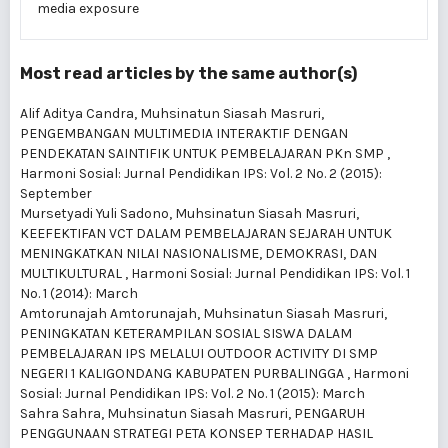
media exposure
Most read articles by the same author(s)
Alif Aditya Candra, Muhsinatun Siasah Masruri,
PENGEMBANGAN MULTIMEDIA INTERAKTIF DENGAN
PENDEKATAN SAINTIFIK UNTUK PEMBELAJARAN PKn SMP
,
Harmoni Sosial: Jurnal Pendidikan IPS: Vol. 2 No. 2 (2015):
September
Mursetyadi Yuli Sadono, Muhsinatun Siasah Masruri,
KEEFEKTIFAN VCT DALAM PEMBELAJARAN SEJARAH UNTUK
MENINGKATKAN NILAI NASIONALISME, DEMOKRASI, DAN
MULTIKULTURAL
,
Harmoni Sosial: Jurnal Pendidikan IPS: Vol. 1
No. 1 (2014): March
Amtorunajah Amtorunajah, Muhsinatun Siasah Masruri,
PENINGKATAN KETERAMPILAN SOSIAL SISWA DALAM
PEMBELAJARAN IPS MELALUI OUTDOOR ACTIVITY DI SMP
NEGERI 1 KALIGONDANG KABUPATEN PURBALINGGA
,
Harmoni
Sosial: Jurnal Pendidikan IPS: Vol. 2 No. 1 (2015): March
Sahra Sahra, Muhsinatun Siasah Masruri,
PENGARUH
PENGGUNAAN STRATEGI PETA KONSEP TERHADAP HASIL