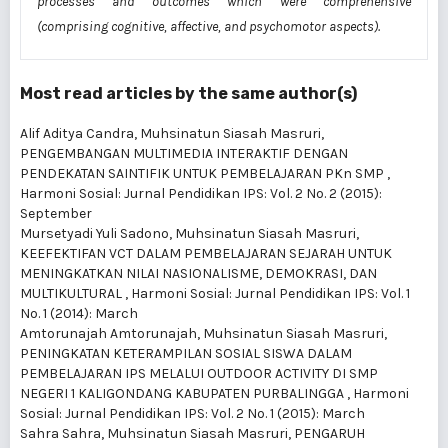
processes
and outcomes which
were
comprehensive
(comprising cognitive, affective, and psychomotor aspects).
Most read articles by the same author(s)
Alif Aditya Candra, Muhsinatun Siasah Masruri,
PENGEMBANGAN MULTIMEDIA INTERAKTIF DENGAN
PENDEKATAN SAINTIFIK UNTUK PEMBELAJARAN PKn SMP
,
Harmoni Sosial: Jurnal Pendidikan IPS: Vol. 2 No. 2 (2015):
September
Mursetyadi Yuli Sadono, Muhsinatun Siasah Masruri,
KEEFEKTIFAN VCT DALAM PEMBELAJARAN SEJARAH UNTUK
MENINGKATKAN NILAI NASIONALISME, DEMOKRASI, DAN
MULTIKULTURAL
,
Harmoni Sosial: Jurnal Pendidikan IPS: Vol. 1
No. 1 (2014): March
Amtorunajah Amtorunajah, Muhsinatun Siasah Masruri,
PENINGKATAN KETERAMPILAN SOSIAL SISWA DALAM
PEMBELAJARAN IPS MELALUI OUTDOOR ACTIVITY DI SMP
NEGERI 1 KALIGONDANG KABUPATEN PURBALINGGA
,
Harmoni
Sosial: Jurnal Pendidikan IPS: Vol. 2 No. 1 (2015): March
Sahra Sahra, Muhsinatun Siasah Masruri,
PENGARUH