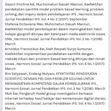
Depict Pristine Adi, Muchsinatun Siasah Masruri,
Keefektifan
pendekatan saintifik model problem based learning, problem
solving, dan inquiry dalam pembelajaran IPS
,
Harmoni Sosial:
Jurnal Pendidikan IPS: Vol. 4 No. 2 (2017): September
Stefania Octaviana Meo, Muhsinatun Siasah Masruri,
Keefektifan model pembelajaran dalam meningkatkan hasil
belajar geografi ditinjau dari keterpaan media elektronik siswa
SMA
,
Harmoni Sosial: Jurnal Pendidikan IPS: Vol. 5 No. 1 (2018):
March
Arnoldus Fransiskus Bai, Diah Respati Suryo Sumunar,
Keefektifan implementasi pendekatan saintifik dengan
metode inkuiri dan problem-based learning ditinjau dari minat
siswa
,
Harmoni Sosial: Jurnal Pendidikan IPS: Vol. 4 No. 1 (2017):
March
Rini Setyowati, Endang Mulyani,
EFEKTIVITAS PENDEKATAN
SCIENTIFIC DENGAN PBL DAN PROBLEM SOLVING UNTUK
MENINGKATKAN KOMPETENSI DALAM PEMBELAJARAN IPS
,
Harmoni Sosial: Jurnal Pendidikan IPS: Vol. 3 No. 1 (2016): March
Muh Sai,
Pengaruh model group investigation berbasis
internet terhadap hasil belajar dan kemampuan digital literasi
siswa
,
Harmoni Sosial: Jurnal Pendidikan IPS: Vol. 4 No. 1 (2017):
March