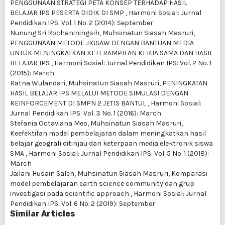
PENGGUNAAN STRATEGI PETA KONSEP TERHADAP HASIL
BELAJAR IPS PESERTA DIDIK DI SMP
,
Harmoni Sosial: Jurnal
Pendidikan IPS: Vol. 1 No. 2 (2014): September
Nunung Sri Rochaniningsih, Muhsinatun Siasah Masruri,
PENGGUNAAN METODE JIGSAW DENGAN BANTUAN MEDIA
UNTUK MENINGKATKAN KETERAMPILAN KERJA SAMA DAN HASIL
BELAJAR IPS
,
Harmoni Sosial: Jurnal Pendidikan IPS: Vol. 2 No. 1
(2015): March
Ratna Wulandari, Muhsinatun Siasah Masruri,
PENINGKATAN
HASIL BELAJAR IPS MELALUI METODE SIMULASI DENGAN
REINFORCEMENT DI SMPN 2 JETIS BANTUL
,
Harmoni Sosial:
Jurnal Pendidikan IPS: Vol. 3 No. 1 (2016): March
Stefania Octaviana Meo, Muhsinatun Siasah Masruri,
Keefektifan model pembelajaran dalam meningkatkan hasil
belajar geografi ditinjau dari keterpaan media elektronik siswa
SMA
,
Harmoni Sosial: Jurnal Pendidikan IPS: Vol. 5 No. 1 (2018):
March
Jailani Husain Saleh, Muhsinatun Siasah Masruri,
Komparasi
model pembelajaran earth science community dan grup
investigasi pada scientific approach
,
Harmoni Sosial: Jurnal
Pendidikan IPS: Vol. 6 No. 2 (2019): September
Similar Articles