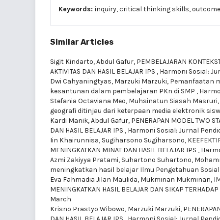
Keywords:
inquiry, critical thinking skills, outcom
Similar Articles
Sigit Kindarto, Abdul Gafur,
PEMBELAJARAN KONTEKST
AKTIVITAS DAN HASIL BELAJAR IPS
,
Harmoni Sosial: Jur
Dwi Cahyaningtyas, Marzuki Marzuki,
Pemanfaatan me
kesantunan dalam pembelajaran PKn di SMP
,
Harmon
Stefania Octaviana Meo, Muhsinatun Siasah Masruri
geografi ditinjau dari keterpaan media elektronik si
Kardi Manik, Abdul Gafur,
PENERAPAN MODEL TWO STA
DAN HASIL BELAJAR IPS
,
Harmoni Sosial: Jurnal Pendidi
Iin Khairunnisa, Sugiharsono Sugiharsono,
KEEFEKTI
MENINGKATKAN MINAT DAN HASIL BELAJAR IPS
,
Harmon
Azmi Zakiyya Pratami, Suhartono Suhartono, Moham
meningkatkan hasil belajar Ilmu Pengetahuan Sosia
Eva Fahmadia Jilan Maulida, Mukminan Mukminan,
I
MENINGKATKAN HASIL BELAJAR DAN SIKAP TERHADAP
March
Krisno Prastyo Wibowo, Marzuki Marzuki,
PENERAPAN
DAN HASIL BELAJAR IPS
,
Harmoni Sosial: Jurnal Pendid