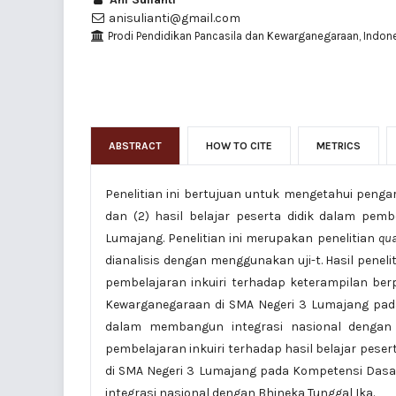
anisulianti@gmail.com
Prodi Pendidikan Pancasila dan Kewarganegaraan, Indon
ABSTRACT
HOW TO CITE
METRICS
Penelitian ini bertujuan untuk mengetahui pengar
dan (2) hasil belajar peserta didik dalam pem
Lumajang. Penelitian ini merupakan penelitian
qua
dianalisis dengan menggunakan uji-t. Hasil peneli
pembelajaran inkuiri terhadap keterampilan berp
Kewarganegaraan di SMA Negeri 3 Lumajang pad
dalam membangun integrasi nasional dengan B
pembelajaran inkuiri terhadap hasil belajar pes
di SMA Negeri 3 Lumajang pada Kompetensi Das
integrasi nasional dengan Bhineka Tunggal Ika.