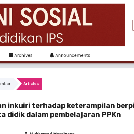
Archives
Announcements
tember
Articles
 inkuiri terhadap keterampilan berpi
erta didik dalam pembelajaran PPKn
Mukhamad Murdinono