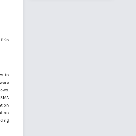
PPKn
es in
 were
lows.
f SMA
ation
ation
lding