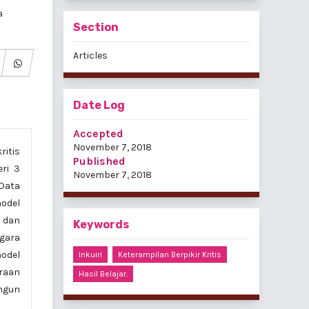
a
Section
Articles
Date Log
Accepted
November 7, 2018
ritis
Published
ri 3
November 7, 2018
 Data
model
a dan
Keywords
gara
odel
Inkuiri
Keterampilan Berpikir Kritis
araan
Hasil Belajar.
ngun