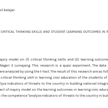
il belajar.
 CRITICAL THINKING SKILLS AND STUDENT LEARNING OUTCOMES IN 
uiry model on: (1) critical thinking skills and (2) learning outcom
 Negeri 3 Lumajang. This research is a quasi experiment. The data
e analyzed by using the t-test. The result of this research are as fol
n critical thinking skill in learning civic education of the students o
ze indicators of threats to the country in building national integr
 effect of inquiry model on the learning outcomes in learning civic educ
 the competence "analyze indicators of threats to the country in bui