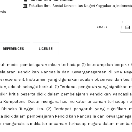
Fakultas Ilmu Sosial Universitas Negeri Yogyakarta, Indonesi
esia
SHARE
REFERENCES
LICENSE
uh model pembelajaran inkuiri terhadap: (1) keterampilan berpikir k
belajaran Pendidikan Pancasila dan Kewarganegaraan di SMA Nege
si experiment.
Instrumen yang digunakan adalah observasi dan tes.
tian, adalah sebagai berikut: (1) Terdapat pengaruh yang signifikan 
ikir kritis peserta didik dalam pembelajaran Pendidikan Pancasil
a Kompetensi Dasar menganalisis indikator ancaman terhadap ne
hineka Tunggal Ika. (2) Terdapat pengaruh yang signifikan m
erta didik dalam pembelajaran Pendidikan Pancasila dan Kewarganeg
ar menganalisis indikator ancaman terhadap negara dalam memba