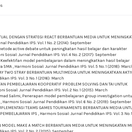
es
UAL DENGAN STRATEGI REACT BERBANTUAN MEDIA UNTUK MENINGKA
nal Pendidikan IPS: Vol. 1 No. 2 (2014): September
tode active debate untuk peningkatan hasil belajar dan karakter
i Sosial: Jurnal Pendidikan IPS: Vol. 4 No. 2 (2017): September
,
Keefektifan model pembelajaran dalam meningkatkan hasil belajar
swa SMA
,
Harmoni Sosial: Jurnal Pendidikan IPS: Vol. 5 No. 1 (2018): Marc
Y TWO STRAY BERBANTUAN MULTIMEDIA UNTUK MENINGKATKAN AKTIV
kan IPS: Vol. 3 No. 1 (2016): March
FAN PEMBELAJARAN KOOPERATIF PROBLEM SOLVING DAN TAI UNTUK
i Sosial: Jurnal Pendidikan IPS: Vol. 2 No. 1 (2015): March
mad Salimi,
Penerapan model pembelajaran group investigation unt
l
,
Harmoni Sosial: Jurnal Pendidikan IPS: Vol. 6 No. 2 (2019): September
MPLEMENTASI TEAMS GAMES TOURNAMENTS BERBANTUAN MEDIA UNT
 PEMBELAJARAN IPS
,
Harmoni Sosial: Jurnal Pendidikan IPS: Vol. 3 No. 1
 MODEL MAKE A MATCH BERBANTUAN MEDIA UNTUK MENINGKATAN MO
ikan IPS: Vol. 2 No. 2 (2015): September