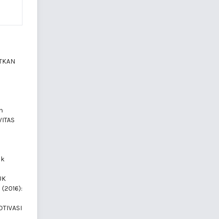
TKAN
h
ITAS
uk
UK
 (2016):
TIVASI