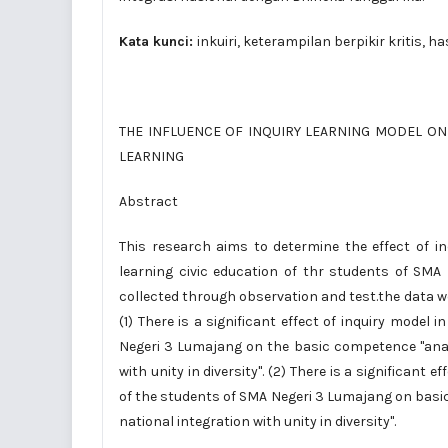
Kata kunci:
inkuiri, keterampilan berpikir kritis, has
THE INFLUENCE OF INQUIRY LEARNING MODEL ON
LEARNING
Abstract
This research aims to determine the effect of inq
learning civic education of thr students of SMA
collected through observation and test.the data wer
(1) There is a significant effect of inquiry model i
Negeri 3 Lumajang on the basic competence "analy
with unity in diversity". (2) There is a significant
of the students of SMA Negeri 3 Lumajang on basic
national integration with unity in diversity".