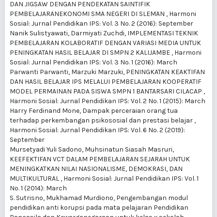
DAN JIGSAW DENGAN PENDEKATAN SAINTIFIK
PEMBELAJARANEKONOMI SMA NEGERI DI SLEMAN
,
Harmoni
Sosial: Jurnal Pendidikan IPS: Vol. 3 No. 2 (2016): September
Nanik Sulistyawati, Darmiyati Zuchdi,
IMPLEMENTASI TEKNIK
PEMBELAJARAN KOLABORATIF DENGAN VARIASI MEDIA UNTUK
PENINGKATAN HASIL BELAJAR DI SMPN 2 KALIJAMBE
,
Harmoni
Sosial: Jurnal Pendidikan IPS: Vol. 3 No. 1 (2016): March
Parwanti Parwanti, Marzuki Marzuki,
PENINGKATAN KEAKTIFAN
DAN HASIL BELAJAR IPS MELALUI PEMBELAJARAN KOOPERATIF
MODEL PERMAINAN PADA SISWA SMPN 1 BANTARSARI CILACAP
,
Harmoni Sosial: Jurnal Pendidikan IPS: Vol. 2 No. 1 (2015): March
Harry Ferdinand Mone,
Dampak perceraian orang tua
terhadap perkembangan psikososial dan prestasi belajar
,
Harmoni Sosial: Jurnal Pendidikan IPS: Vol. 6 No. 2 (2019):
September
Mursetyadi Yuli Sadono, Muhsinatun Siasah Masruri,
KEEFEKTIFAN VCT DALAM PEMBELAJARAN SEJARAH UNTUK
MENINGKATKAN NILAI NASIONALISME, DEMOKRASI, DAN
MULTIKULTURAL
,
Harmoni Sosial: Jurnal Pendidikan IPS: Vol. 1
No. 1 (2014): March
S. Sutrisno, Mukhamad Murdiono,
Pengembangan modul
pendidikan anti korupsi pada mata pelajaran Pendidikan