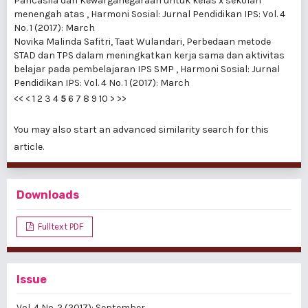
Pancasila dan Kewarganegaraan untuk kelas x sekolah
menengah atas
,
Harmoni Sosial: Jurnal Pendidikan IPS: Vol. 4
No. 1 (2017): March
Novika Malinda Safitri, Taat Wulandari,
Perbedaan metode
STAD dan TPS dalam meningkatkan kerja sama dan aktivitas
belajar pada pembelajaran IPS SMP
,
Harmoni Sosial: Jurnal
Pendidikan IPS: Vol. 4 No. 1 (2017): March
<<
<
1
2
3
4
5
6
7
8
9
10
>
>>
You may also
start an advanced similarity search
for this
article.
Downloads
Fulltext PDF
Issue
Vol. 4 No. 2 (2017): September