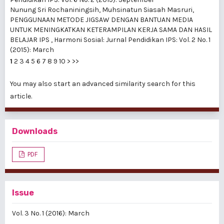
Nunung Sri Rochaniningsih, Muhsinatun Siasah Masruri,
PENGGUNAAN METODE JIGSAW DENGAN BANTUAN MEDIA
UNTUK MENINGKATKAN KETERAMPILAN KERJA SAMA DAN HASIL
BELAJAR IPS
,
Harmoni Sosial: Jurnal Pendidikan IPS: Vol. 2 No. 1
(2015): March
1
2
3
4
5
6
7
8
9
10
>
>>
You may also
start an advanced similarity search
for this
article.
Downloads
PDF
Issue
Vol. 3 No. 1 (2016): March