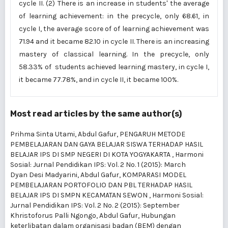
cycle II. (2) There is an increase in students' the average
of learning achievement: in the precycle, only 68.61, in
cycle I, the average score of of learning achievement was
71.94 and it became 82.10 in cycle II. There is an increasing
mastery of classical learning. In the precycle, only
58.33% of students achieved learning mastery, in cycle I,
it became 77.78%, and in cycle II, it became 100%.
Most read articles by the same author(s)
Prihma Sinta Utami, Abdul Gafur,
PENGARUH METODE
PEMBELAJARAN DAN GAYA BELAJAR SISWA TERHADAP HASIL
BELAJAR IPS DI SMP NEGERI DI KOTA YOGYAKARTA
,
Harmoni
Sosial: Jurnal Pendidikan IPS: Vol. 2 No. 1 (2015): March
Dyan Desi Madyarini, Abdul Gafur,
KOMPARASI MODEL
PEMBELAJARAN PORTOFOLIO DAN PBL TERHADAP HASIL
BELAJAR IPS DI SMPN KECAMATAN SEWON
,
Harmoni Sosial:
Jurnal Pendidikan IPS: Vol. 2 No. 2 (2015): September
Khristoforus Palli Ngongo, Abdul Gafur,
Hubungan
keterlibatan dalam organisasi badan (BEM) dengan