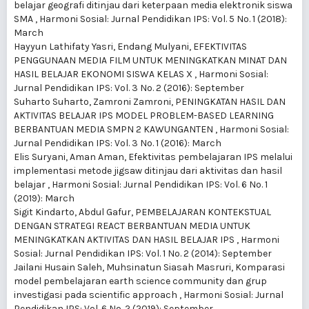
belajar geografi ditinjau dari keterpaan media elektronik siswa
SMA
,
Harmoni Sosial: Jurnal Pendidikan IPS: Vol. 5 No. 1 (2018):
March
Hayyun Lathifaty Yasri, Endang Mulyani,
EFEKTIVITAS
PENGGUNAAN MEDIA FILM UNTUK MENINGKATKAN MINAT DAN
HASIL BELAJAR EKONOMI SISWA KELAS X
,
Harmoni Sosial:
Jurnal Pendidikan IPS: Vol. 3 No. 2 (2016): September
Suharto Suharto, Zamroni Zamroni,
PENINGKATAN HASIL DAN
AKTIVITAS BELAJAR IPS MODEL PROBLEM-BASED LEARNING
BERBANTUAN MEDIA SMPN 2 KAWUNGANTEN
,
Harmoni Sosial:
Jurnal Pendidikan IPS: Vol. 3 No. 1 (2016): March
Elis Suryani, Aman Aman,
Efektivitas pembelajaran IPS melalui
implementasi metode jigsaw ditinjau dari aktivitas dan hasil
belajar
,
Harmoni Sosial: Jurnal Pendidikan IPS: Vol. 6 No. 1
(2019): March
Sigit Kindarto, Abdul Gafur,
PEMBELAJARAN KONTEKSTUAL
DENGAN STRATEGI REACT BERBANTUAN MEDIA UNTUK
MENINGKATKAN AKTIVITAS DAN HASIL BELAJAR IPS
,
Harmoni
Sosial: Jurnal Pendidikan IPS: Vol. 1 No. 2 (2014): September
Jailani Husain Saleh, Muhsinatun Siasah Masruri,
Komparasi
model pembelajaran earth science community dan grup
investigasi pada scientific approach
,
Harmoni Sosial: Jurnal
Pendidikan IPS: Vol. 6 No. 2 (2019): September