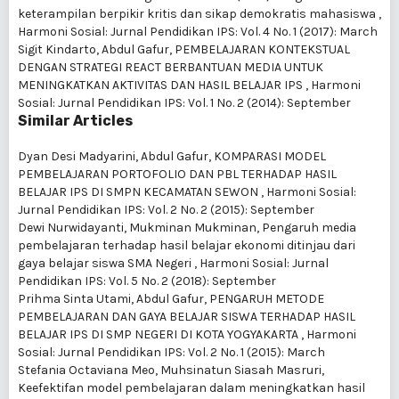
keterampilan berpikir kritis dan sikap demokratis mahasiswa
,
Harmoni Sosial: Jurnal Pendidikan IPS: Vol. 4 No. 1 (2017): March
Sigit Kindarto, Abdul Gafur,
PEMBELAJARAN KONTEKSTUAL
DENGAN STRATEGI REACT BERBANTUAN MEDIA UNTUK
MENINGKATKAN AKTIVITAS DAN HASIL BELAJAR IPS
,
Harmoni
Sosial: Jurnal Pendidikan IPS: Vol. 1 No. 2 (2014): September
Similar Articles
Dyan Desi Madyarini, Abdul Gafur,
KOMPARASI MODEL
PEMBELAJARAN PORTOFOLIO DAN PBL TERHADAP HASIL
BELAJAR IPS DI SMPN KECAMATAN SEWON
,
Harmoni Sosial:
Jurnal Pendidikan IPS: Vol. 2 No. 2 (2015): September
Dewi Nurwidayanti, Mukminan Mukminan,
Pengaruh media
pembelajaran terhadap hasil belajar ekonomi ditinjau dari
gaya belajar siswa SMA Negeri
,
Harmoni Sosial: Jurnal
Pendidikan IPS: Vol. 5 No. 2 (2018): September
Prihma Sinta Utami, Abdul Gafur,
PENGARUH METODE
PEMBELAJARAN DAN GAYA BELAJAR SISWA TERHADAP HASIL
BELAJAR IPS DI SMP NEGERI DI KOTA YOGYAKARTA
,
Harmoni
Sosial: Jurnal Pendidikan IPS: Vol. 2 No. 1 (2015): March
Stefania Octaviana Meo, Muhsinatun Siasah Masruri,
Keefektifan model pembelajaran dalam meningkatkan hasil