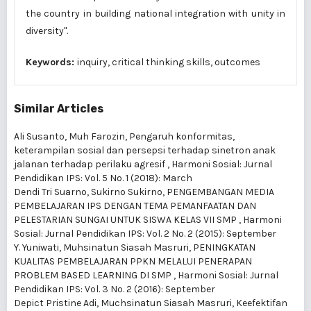
the country in building national integration with unity in
diversity".
Keywords:
inquiry, critical thinking skills, outcomes
Similar Articles
Ali Susanto, Muh Farozin,
Pengaruh konformitas,
keterampilan sosial dan persepsi terhadap sinetron anak
jalanan terhadap perilaku agresif
,
Harmoni Sosial: Jurnal
Pendidikan IPS: Vol. 5 No. 1 (2018): March
Dendi Tri Suarno, Sukirno Sukirno,
PENGEMBANGAN MEDIA
PEMBELAJARAN IPS DENGAN TEMA PEMANFAATAN DAN
PELESTARIAN SUNGAI UNTUK SISWA KELAS VII SMP
,
Harmoni
Sosial: Jurnal Pendidikan IPS: Vol. 2 No. 2 (2015): September
Y. Yuniwati, Muhsinatun Siasah Masruri,
PENINGKATAN
KUALITAS PEMBELAJARAN PPKN MELALUI PENERAPAN
PROBLEM BASED LEARNING DI SMP
,
Harmoni Sosial: Jurnal
Pendidikan IPS: Vol. 3 No. 2 (2016): September
Depict Pristine Adi, Muchsinatun Siasah Masruri,
Keefektifan