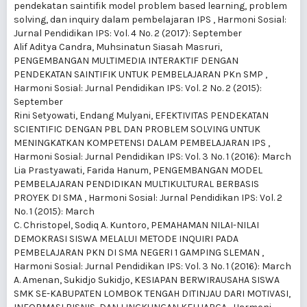
pendekatan saintifik model problem based learning, problem
solving, dan inquiry dalam pembelajaran IPS
,
Harmoni Sosial:
Jurnal Pendidikan IPS: Vol. 4 No. 2 (2017): September
Alif Aditya Candra, Muhsinatun Siasah Masruri,
PENGEMBANGAN MULTIMEDIA INTERAKTIF DENGAN
PENDEKATAN SAINTIFIK UNTUK PEMBELAJARAN PKn SMP
,
Harmoni Sosial: Jurnal Pendidikan IPS: Vol. 2 No. 2 (2015):
September
Rini Setyowati, Endang Mulyani,
EFEKTIVITAS PENDEKATAN
SCIENTIFIC DENGAN PBL DAN PROBLEM SOLVING UNTUK
MENINGKATKAN KOMPETENSI DALAM PEMBELAJARAN IPS
,
Harmoni Sosial: Jurnal Pendidikan IPS: Vol. 3 No. 1 (2016): March
Lia Prastyawati, Farida Hanum,
PENGEMBANGAN MODEL
PEMBELAJARAN PENDIDIKAN MULTIKULTURAL BERBASIS
PROYEK DI SMA
,
Harmoni Sosial: Jurnal Pendidikan IPS: Vol. 2
No. 1 (2015): March
C. Christopel, Sodiq A. Kuntoro,
PEMAHAMAN NILAI-NILAI
DEMOKRASI SISWA MELALUI METODE INQUIRI PADA
PEMBELAJARAN PKN DI SMA NEGERI 1 GAMPING SLEMAN
,
Harmoni Sosial: Jurnal Pendidikan IPS: Vol. 3 No. 1 (2016): March
A. Amenan, Sukidjo Sukidjo,
KESIAPAN BERWIRAUSAHA SISWA
SMK SE-KABUPATEN LOMBOK TENGAH DITINJAU DARI MOTIVASI,