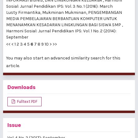
INFORMASI BISNIS, DAN LINGKUNGAN KELUARGA
,
Harmoni
Sosial: Jurnal Pendidikan IPS: Vol. 3 No. 1 (2016): March
Lusty Firmantika, Mukminan Mukminan,
PENGEMBANGAN
MEDIA PEMBELAJARAN BERBANTUAN KOMPUTER UNTUK
MENANAMKAN KESADARAN LINGKUNGAN BAGI SISWA SMP
,
Harmoni Sosial: Jurnal Pendidikan IPS: Vol. 1 No. 2 (2014):
September
<<
<
1
2
3
4
5
6
7
8
9
10
>
>>
You may also
start an advanced similarity search
for this
article.
Downloads
Fulltext PDF
Issue
Vol. 4 No. 2 (2017): September