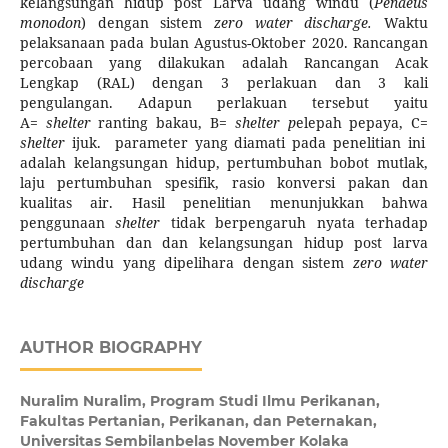
kelangsungan hidup post Larva udang windu (
Penaeus
monodon
) dengan
sistem
zero water discharge.
Waktu
pelaksanaan pada bulan Agustus-Oktober 2020. Rancangan
percobaan yang dilakukan adalah Rancangan Acak
Lengkap (RAL) dengan 3 perlakuan dan 3 kali
pengulangan. Adapun perlakuan tersebut yaitu
A=
shelter
ranting bakau, B=
shelter p
elepah pepaya, C=
shelter
ijuk. parameter yang diamati pada penelitian ini
adalah kelangsungan hidup, pertumbuhan bobot mutlak,
laju pertumbuhan spesifik, rasio konversi pakan dan
kualitas air. Hasil penelitian menunjukkan bahwa
penggunaan
shelter
tidak berpengaruh nyata terhadap
pertumbuhan dan dan kelangsungan hidup post larva
udang windu yang dipelihara dengan sistem
zero water
discharge
AUTHOR BIOGRAPHY
Nuralim Nuralim,
Program Studi Ilmu Perikanan,
Fakultas Pertanian, Perikanan, dan Peternakan,
Universitas Sembilanbelas November Kolaka