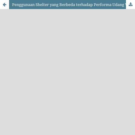
Penggunaan Shelter yang Berbeda terhadap Performa Udang Windu (Penaeus monodon) dengan Sistem Zero Water Discharge