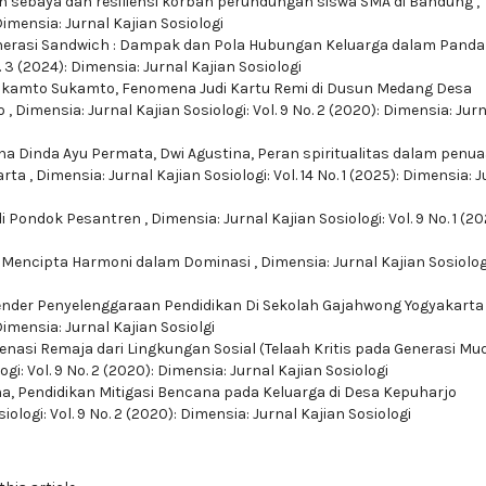
 sebaya dan resiliensi korban perundungan siswa SMA di Bandung
,
 Dimensia: Jurnal Kajian Sosiologi
erasi Sandwich : Dampak dan Pola Hubungan Keluarga dalam Pand
. 3 (2024): Dimensia: Jurnal Kajian Sosiologi
Sukamto Sukamto,
Fenomena Judi Kartu Remi di Dusun Medang Desa
o
,
Dimensia: Jurnal Kajian Sosiologi: Vol. 9 No. 2 (2020): Dimensia: Jur
sha Dinda Ayu Permata, Dwi Agustina,
Peran spiritualitas dalam penu
arta
,
Dimensia: Jurnal Kajian Sosiologi: Vol. 14 No. 1 (2025): Dimensia: 
 di Pondok Pesantren
,
Dimensia: Jurnal Kajian Sosiologi: Vol. 9 No. 1 (20
,
Mencipta Harmoni dalam Dominasi
,
Dimensia: Jurnal Kajian Sosiologi
ender Penyelenggaraan Pendidikan Di Sekolah Gajahwong Yogyakart
 Dimensia: Jurnal Kajian Sosiolgi
ienasi Remaja dari Lingkungan Sosial (Telaah Kritis pada Generasi Mu
gi: Vol. 9 No. 2 (2020): Dimensia: Jurnal Kajian Sosiologi
na,
Pendidikan Mitigasi Bencana pada Keluarga di Desa Kepuharjo
iologi: Vol. 9 No. 2 (2020): Dimensia: Jurnal Kajian Sosiologi