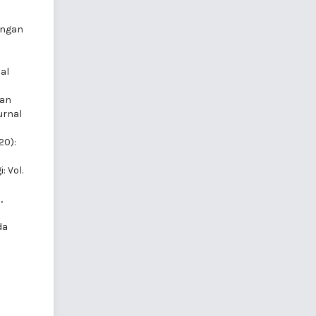
angan
nal
aan
Jurnal
20):
: Vol.
a
,
da