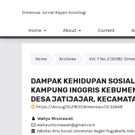
Dimensia: Jurnal Kajian Sosiologi
Home
About
Current
A
Home
Archives
Vol. 7 No. 2 (2018): Dim
DAMPAK KEHIDUPAN SOSIA
KAMPUNG INGGRIS KEBUMEN 
DESA JATIJAJAR, KECAMAT
https://doi.org/10.21831/dimensia.v7i2.32648
Wahyu Misniawati
wahyumisniawati@gmail.com
Fakultas Ilmu Sosial, Universitas Negeri Yogyakarta, Ind