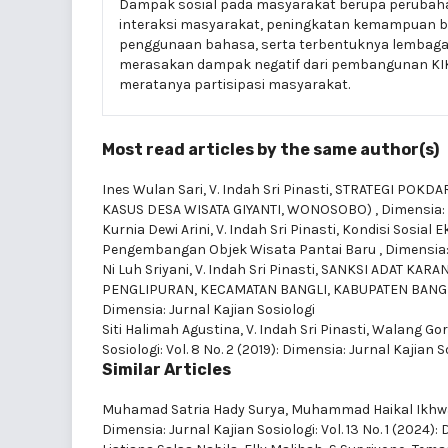
Dampak sosial pada masyarakat berupa perubahan
interaksi masyarakat, peningkatan kemampuan b
penggunaan bahasa, serta terbentuknya lembaga 
merasakan dampak negatif dari pembangunan KIK 
meratanya partisipasi masyarakat.
Most read articles by the same author(s)
Ines Wulan Sari, V. Indah Sri Pinasti,
STRATEGI POKDA
KASUS DESA WISATA GIYANTI, WONOSOBO)
,
Dimensia: 
Kurnia Dewi Arini, V. Indah Sri Pinasti,
Kondisi Sosial
Pengembangan Objek Wisata Pantai Baru
,
Dimensia: 
Ni Luh Sriyani, V. Indah Sri Pinasti,
SANKSI ADAT KARAN
PENGLIPURAN, KECAMATAN BANGLI, KABUPATEN BANGL
Dimensia: Jurnal Kajian Sosiologi
Siti Halimah Agustina, V. Indah Sri Pinasti,
Walang Gor
Sosiologi: Vol. 8 No. 2 (2019): Dimensia: Jurnal Kajian S
Similar Articles
Muhamad Satria Hady Surya, Muhammad Haikal Ikhw
Dimensia: Jurnal Kajian Sosiologi: Vol. 13 No. 1 (2024):