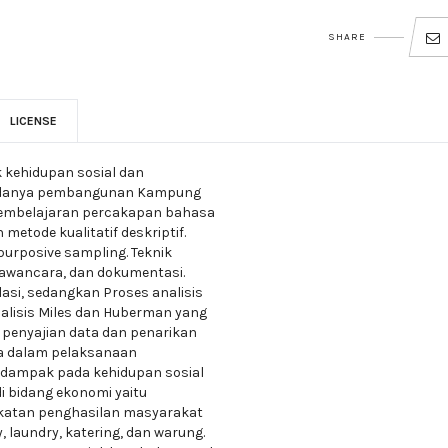
SHARE
LICENSE
k kehidupan sosial dan
t adanya pembangunan Kampung
 pembelajaran percakapan bahasa
metode kualitatif deskriptif.
purposive sampling. Teknik
awancara, dan dokumentasi.
asi, sedangkan Proses analisis
alisis Miles dan Huberman yang
, penyajian data dan penarikan
wa dalam pelaksanaan
ampak pada kehidupan sosial
i bidang ekonomi yaitu
gkatan penghasilan masyarakat
 laundry, katering, dan warung.