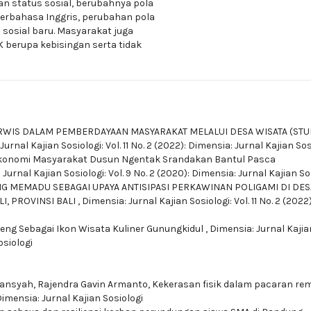
 status sosial, berubahnya pola
erbahasa Inggris, perubahan pola
sosial baru. Masyarakat juga
berupa kebisingan serta tidak
RWIS DALAM PEMBERDAYAAN MASYARAKAT MELALUI DESA WISATA (STU
Jurnal Kajian Sosiologi: Vol. 11 No. 2 (2022): Dimensia: Jurnal Kajian Sos
 Ekonomi Masyarakat Dusun Ngentak Srandakan Bantul Pasca
Jurnal Kajian Sosiologi: Vol. 9 No. 2 (2020): Dimensia: Jurnal Kajian So
G MEMADU SEBAGAI UPAYA ANTISIPASI PERKAWINAN POLIGAMI DI DES
I, PROVINSI BALI
,
Dimensia: Jurnal Kajian Sosiologi: Vol. 11 No. 2 (2022)
eng Sebagai Ikon Wisata Kuliner Gunungkidul
,
Dimensia: Jurnal Kajia
osiologi
ansyah, Rajendra Gavin Armanto,
Kekerasan fisik dalam pacaran re
 Dimensia: Jurnal Kajian Sosiologi