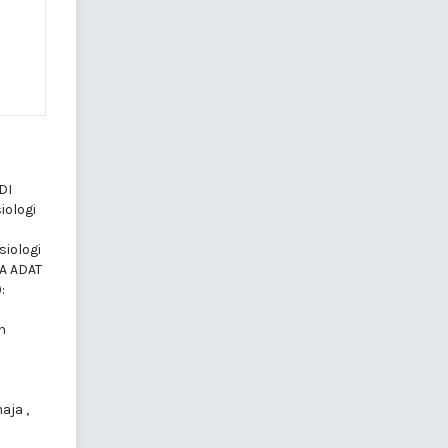
DI
iologi
siologi
A ADAT
:
n
maja
,