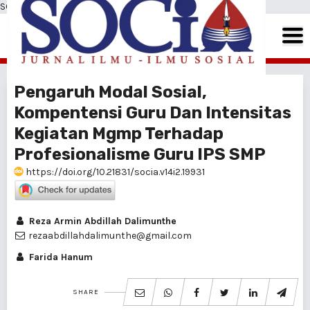
SOCIA: Jurnal Ilmu-Ilmu Sosial
Pengaruh Modal Sosial,
Kompentensi Guru Dan Intensitas
Kegiatan Mgmp Terhadap
Profesionalisme Guru IPS SMP
https://doi.org/10.21831/socia.v14i2.19931
Reza Armin Abdillah Dalimunthe
rezaabdillahdalimunthe@gmail.com
Farida Hanum
SHARE