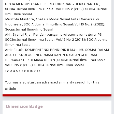
UPAYA MENCIPTAKAN PESERTA DIDIK YANG BERKARAKTER
,
SOCIA: Jurnal Ilmu-Ilmu Sosial: Vol. 9 No. 2 (2012): SOCIA: Jurnal
Ilmu-Ilmu Sosial
Mustofa Mustofa,
Analisis Modal Sosial Antar Generasi di
Indonesia
,
SOCIA: Jurnal Ilmu-Ilmu Sosial: Vol. 19 No. 2 (2022):
Socia: Jurnal Ilmu-ilmu Sosial
Akh. Syaiful Rijal,
Pengembangan profesionalisme guru IPS
,
SOCIA: Jurnal Ilmu-Ilmu Sosial: Vol. 15 No. 2 (2018): SOCIA: Jurnal
Ilmu-ilmu Sosial
Amir Fatah,
KOMPENTENSI PENDIDIK ILMU-ILMU SOSIAL DALAM
ABAD TEKNOLOGI INFORMASI DAN PENYIAPAN GENERASI
BERKARAKTER DI MASA DEPAN
,
SOCIA: Jurnal Ilmu-Ilmu Sosial:
Vol. 9 No. 2 (2012): SOCIA: Jurnal Ilmu-Ilmu Sosial
1
2
3
4
5
6
7
8
9
10
>
>>
You may also
start an advanced similarity search
for this
article.
Dimension Badge