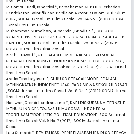
Ilmi-ilmu Sosial
M. Samsul Hadi, Ishartiwi *,
Pemahaman Guru IPS Terhadap
Pendekatan Saintifik dan Penilaian Autentik Dalam Kurikulum
2013
,
SOCIA: Jurnal Ilmu-Ilmu Sosial: Vol. 14 No. 1 (2017): SOCIA:
Jurnal Ilmu-Ilmu Sosial
Muhammad Nursa'ban, Suparmini, Sriadi Se *,
EVALUASI
KOMPETENSI PEDAGOGIK GURU GEOGRAFI SMA DI KABUPATEN
BANTUL
,
SOCIA: Jurnal Ilmu-Ilmu Sosial: Vol. 9 No. 2 (2012):
SOCIA: Jurnal Ilmu-Ilmu Sosial
Isrohli Irawati *,
CTL DALAM PEMBELAJARAN ILMU SOSIAL
SEBAGAI PENDUKUNG PENDIDIKAN KARAKTER DI INDONESIA
,
SOCIA: Jurnal Ilmu-Ilmu Sosial: Vol. 9 No. 2 (2012): SOCIA: Jurnal
Ilmu-Ilmu Sosial
Aprilia Tina Lidyasari *,
GURU SD SEBAGAI "MODEL" DALAM
MENINGKATKAN INDIGENEOUSASI PADA SISWA SEKOLAH DASAR
,
SOCIA: Jurnal Ilmu-Ilmu Sosial: Vol. 9 No. 2 (2012): SOCIA: Jurnal
Ilmu-Ilmu Sosial
Nasiwan, Grendi Hendrastomo *,
DARI DISKURSUS ALTERNATIF
MENUJU INDIGENEOUSAS I ILMU SOSIAL INDONESIA:
TEORITISASI 'PROPHETIC POLITICAL EDUCATION'
,
SOCIA: Jurnal
Ilmu-Ilmu Sosial: Vol. 9 No. 2 (2012): SOCIA: Jurnal Ilmu-Ilmu
Sosial
Lalu Sumardi *,
REVITALISASI PEMBELAJARAN IPS DI SD SEBAGAI