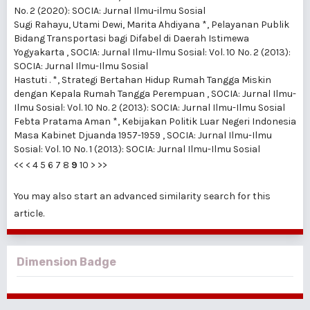
No. 2 (2020): SOCIA: Jurnal Ilmu-ilmu Sosial
Sugi Rahayu, Utami Dewi, Marita Ahdiyana *,
Pelayanan Publik
Bidang Transportasi bagi Difabel di Daerah Istimewa
Yogyakarta
,
SOCIA: Jurnal Ilmu-Ilmu Sosial: Vol. 10 No. 2 (2013):
SOCIA: Jurnal Ilmu-Ilmu Sosial
Hastuti . *,
Strategi Bertahan Hidup Rumah Tangga Miskin
dengan Kepala Rumah Tangga Perempuan
,
SOCIA: Jurnal Ilmu-
Ilmu Sosial: Vol. 10 No. 2 (2013): SOCIA: Jurnal Ilmu-Ilmu Sosial
Febta Pratama Aman *,
Kebijakan Politik Luar Negeri Indonesia
Masa Kabinet Djuanda 1957-1959
,
SOCIA: Jurnal Ilmu-Ilmu
Sosial: Vol. 10 No. 1 (2013): SOCIA: Jurnal Ilmu-Ilmu Sosial
<<
<
4
5
6
7
8
9
10
>
>>
You may also
start an advanced similarity search
for this
article.
Dimension Badge