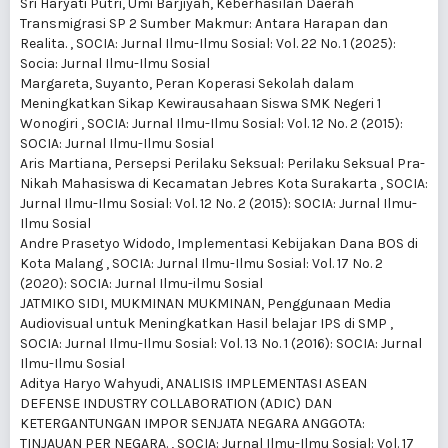
Sri Haryati Putri, Umi Barjiyah,
Keberhasilan Daerah
Transmigrasi SP 2 Sumber Makmur: Antara Harapan dan
Realita.
,
SOCIA: Jurnal Ilmu-Ilmu Sosial: Vol. 22 No. 1 (2025):
Socia: Jurnal Ilmu-Ilmu Sosial
Margareta, Suyanto,
Peran Koperasi Sekolah dalam
Meningkatkan Sikap Kewirausahaan Siswa SMK Negeri 1
Wonogiri
,
SOCIA: Jurnal Ilmu-Ilmu Sosial: Vol. 12 No. 2 (2015):
SOCIA: Jurnal Ilmu-Ilmu Sosial
Aris Martiana,
Persepsi Perilaku Seksual: Perilaku Seksual Pra-
Nikah Mahasiswa di Kecamatan Jebres Kota Surakarta
,
SOCIA:
Jurnal Ilmu-Ilmu Sosial: Vol. 12 No. 2 (2015): SOCIA: Jurnal Ilmu-
Ilmu Sosial
Andre Prasetyo Widodo,
Implementasi Kebijakan Dana BOS di
Kota Malang
,
SOCIA: Jurnal Ilmu-Ilmu Sosial: Vol. 17 No. 2
(2020): SOCIA: Jurnal Ilmu-ilmu Sosial
JATMIKO SIDI, MUKMINAN MUKMINAN,
Penggunaan Media
Audiovisual untuk Meningkatkan Hasil belajar IPS di SMP
,
SOCIA: Jurnal Ilmu-Ilmu Sosial: Vol. 13 No. 1 (2016): SOCIA: Jurnal
Ilmu-Ilmu Sosial
Aditya Haryo Wahyudi,
ANALISIS IMPLEMENTASI ASEAN
DEFENSE INDUSTRY COLLABORATION (ADIC) DAN
KETERGANTUNGAN IMPOR SENJATA NEGARA ANGGOTA:
TINJAUAN PER NEGARA.
,
SOCIA: Jurnal Ilmu-Ilmu Sosial: Vol. 17