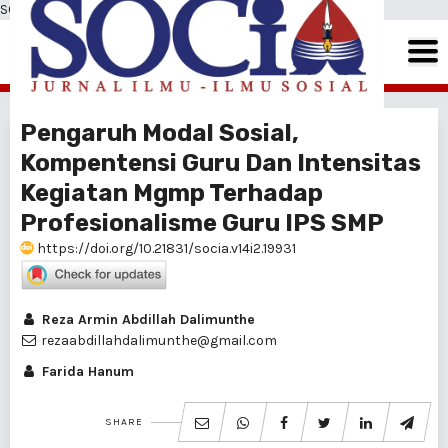
SOCIA: Jurnal Ilmu-Ilmu Sosial
Pengaruh Modal Sosial,
Kompentensi Guru Dan Intensitas
Kegiatan Mgmp Terhadap
Profesionalisme Guru IPS SMP
https://doi.org/10.21831/socia.v14i2.19931
Reza Armin Abdillah Dalimunthe
rezaabdillahdalimunthe@gmail.com
Farida Hanum
SHARE