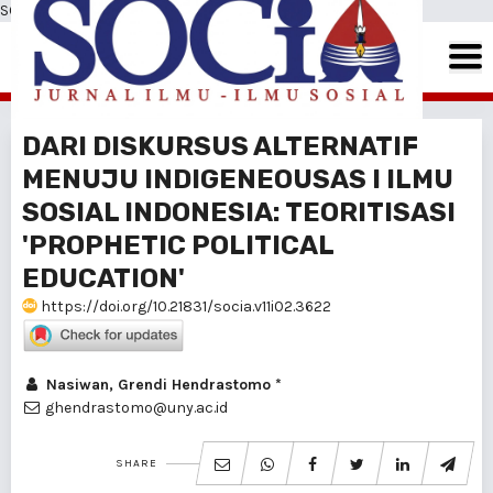
SOCIA: Jurnal Ilmu-Ilmu Sosial
DARI DISKURSUS ALTERNATIF
MENUJU INDIGENEOUSAS I ILMU
SOSIAL INDONESIA: TEORITISASI
'PROPHETIC POLITICAL
EDUCATION'
https://doi.org/10.21831/socia.v11i02.3622
Nasiwan, Grendi Hendrastomo *
ghendrastomo@uny.ac.id
SHARE