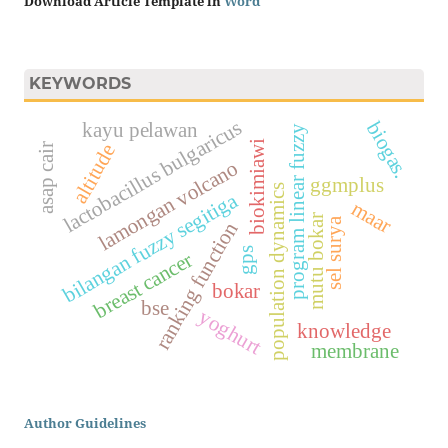
Download Article Template in
Word
KEYWORDS
lactobacillus bulgaricus
biogas.
kayu pelawan
program linear fuzzy
biokimiawi
altitude
asap cair
lamongan volcano
ggmplus
population dynamics
bilangan fuzzy segitiga
maar
mutu bokar
sel surya
ranking function
gps
breast cancer
bokar
bse
yoghurt
knowledge
membrane
Author Guidelines