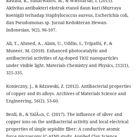
Rastina, R., Sudarwanto, M., & Wientarsih, I. (2015).
Aktivitas antibakteri ekstrak etanol daun kari (Murraya
koenigii) terhadap Staphylococcus aureus, Escherichia coli,
dan Pseudomonas sp. Jurnal Kedokteran Hewan-
Indonesian, 9(2), 96-107.
Ali, T., Ahmed, A., Alam, U., Uddin, I., Tripathi, P., &
Muneer, M. (2018). Enhanced photocatalytic and
antibacterial activities of Ag-doped TiO2 nanoparticles
under visible light. Materials Chemistry and Physics, 212(1),
325-335.
Konieczny, J., & Rdzawski, Z. (2012). Antibacterial properties
of copper and its alloys. Archives of Materials Science and
Engineering, 56(2), 53-60.
Benli, B., & YalÄ±n, C. (2017). The influence of silver and
copper ions on the antibacterial activity and local electrical
properties of single sepiolite fiber: A conductive atomic
force microscopy (C-AFM) study. Applied Clay Science,