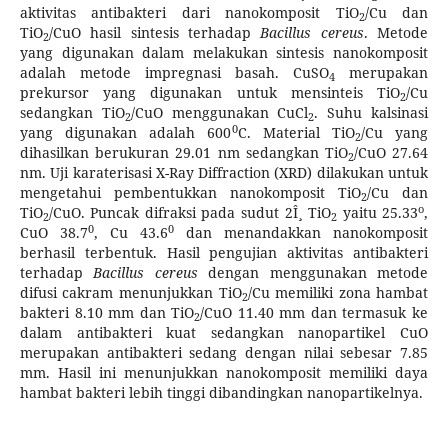
aktivitas antibakteri dari nanokomposit TiO
/Cu dan
2
TiO
/CuO hasil sintesis terhadap
Bacillus cereus
. Metode
2
yang digunakan dalam melakukan sintesis nanokomposit
adalah metode impregnasi basah. CuSO
merupakan
4
prekursor yang digunakan untuk mensinteis TiO
/Cu
2
sedangkan TiO
/CuO menggunakan CuCl
. Suhu kalsinasi
2
2
0
yang digunakan adalah 600
C. Material TiO
/Cu yang
2
dihasilkan berukuran 29.01 nm sedangkan TiO
/CuO 27.64
2
nm. Uji karaterisasi X-Ray Diffraction (XRD) dilakukan untuk
mengetahui pembentukkan nanokomposit TiO
/Cu dan
2
o
TiO
/CuO. Puncak difraksi pada sudut 2Î¸ TiO
yaitu 25.33
,
2
2
0
0
CuO 38.7
, Cu 43.6
dan menandakkan nanokomposit
berhasil terbentuk. Hasil pengujian aktivitas antibakteri
terhadap
Bacillus cereus
dengan menggunakan metode
difusi cakram menunjukkan TiO
/Cu memiliki zona hambat
2
bakteri 8.10 mm dan TiO
/CuO 11.40 mm dan termasuk ke
2
dalam antibakteri kuat sedangkan nanopartikel CuO
merupakan antibakteri sedang dengan nilai sebesar 7.85
mm. Hasil ini menunjukkan nanokomposit memiliki daya
hambat bakteri lebih tinggi dibandingkan nanopartikelnya.