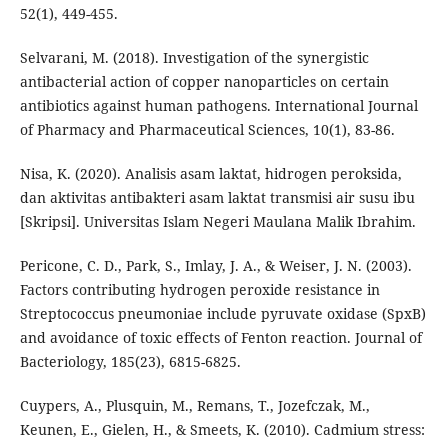
52(1), 449-455.
Selvarani, M. (2018). Investigation of the synergistic
antibacterial action of copper nanoparticles on certain
antibiotics against human pathogens. International Journal
of Pharmacy and Pharmaceutical Sciences, 10(1), 83-86.
Nisa, K. (2020). Analisis asam laktat, hidrogen peroksida,
dan aktivitas antibakteri asam laktat transmisi air susu ibu
[Skripsi]. Universitas Islam Negeri Maulana Malik Ibrahim.
Pericone, C. D., Park, S., Imlay, J. A., & Weiser, J. N. (2003).
Factors contributing hydrogen peroxide resistance in
Streptococcus pneumoniae include pyruvate oxidase (SpxB)
and avoidance of toxic effects of Fenton reaction. Journal of
Bacteriology, 185(23), 6815-6825.
Cuypers, A., Plusquin, M., Remans, T., Jozefczak, M.,
Keunen, E., Gielen, H., & Smeets, K. (2010). Cadmium stress: