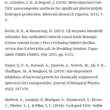
G., Scholten, J. D., & Dupont, J. (2016). Heterojunction CuO-
TiO2 nanocomposite synthesis for significant photocatalytic
hydrogen production. Materials Research Express, 3(11), 1-
9.
Korlis, B. D., & Manurung, H. (2015). Uji senyawa metabolit
sekunder dan antibakteri ekstrak etanol buah Belangla
(Litsea cubeba (Lour.) Pers.) terhadap bakteri Bacillus
cereus dan Escherichia coli. In Prosiding Seminar Tugas
Akhir FMIPA UNMUL (Vol. 2015, pp. 8-11).
Naqvi, Q. U. A., Kanwal, A., Qaseem, S., Naeem, M., Ali, S. R.,
Shaffique, M., & Maqbool, M. (2019). Size-dependent
inhibition of bacterial growth by chemically engineered
spherical ZnO nanoparticles. Journal of Biological Physics,
45(2), 147-159.
Mathew, S., Ganguly, P., Rhatigan, S., Kumaravel, V., Byrne,
C., Hinder, S. J., & Pillai, S. C. (2018). Cu-doped TiO2: visible