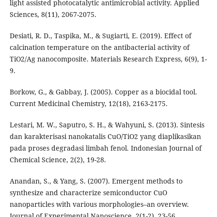
light assisted photocatalytic antimicrobial activity. Applied
Sciences, 8(11), 2067-2075.
Desiati, R. D., Taspika, M., & Sugiarti, E. (2019). Effect of
calcination temperature on the antibacterial activity of
TiO2/Ag nanocomposite. Materials Research Express, 6(9), 1-
9.
Borkow, G., & Gabbay, J. (2005). Copper as a biocidal tool.
Current Medicinal Chemistry, 12(18), 2163-2175.
Lestari, M. W., Saputro, S. H., & Wahyuni, S. (2013). Sintesis
dan karakterisasi nanokatalis CuO/TiO2 yang diaplikasikan
pada proses degradasi limbah fenol. Indonesian Journal of
Chemical Science, 2(2), 19-28.
Anandan, S., & Yang, S. (2007). Emergent methods to
synthesize and characterize semiconductor CuO
nanoparticles with various morphologies–an overview.
Journal of Experimental Nanoscience, 2(1-2), 23-56.