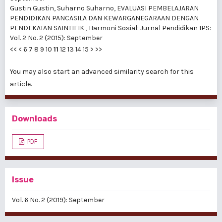
Gustin Gustin, Suharno Suharno,
EVALUASI PEMBELAJARAN
PENDIDIKAN PANCASILA DAN KEWARGANEGARAAN DENGAN
PENDEKATAN SAINTIFIK
,
Harmoni Sosial: Jurnal Pendidikan IPS:
Vol. 2 No. 2 (2015): September
<<
<
6
7
8
9
10
11
12
13
14
15
>
>>
You may also
start an advanced similarity search
for this
article.
Downloads
PDF
Issue
Vol. 6 No. 2 (2019): September