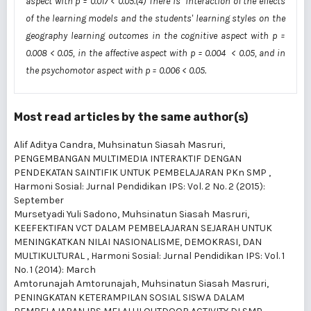
aspect with p = 0.017 < 0.05.(4) There is interaction of the effects
of the learning models and the students' learning styles on the
geography learning outcomes in the cognitive aspect with p =
0.008 < 0.05, in the affective aspect with p = 0.004 < 0.05, and in
the psychomotor aspect with p = 0.006 < 0.05.
Most read articles by the same author(s)
Alif Aditya Candra, Muhsinatun Siasah Masruri,
PENGEMBANGAN MULTIMEDIA INTERAKTIF DENGAN
PENDEKATAN SAINTIFIK UNTUK PEMBELAJARAN PKn SMP
,
Harmoni Sosial: Jurnal Pendidikan IPS: Vol. 2 No. 2 (2015):
September
Mursetyadi Yuli Sadono, Muhsinatun Siasah Masruri,
KEEFEKTIFAN VCT DALAM PEMBELAJARAN SEJARAH UNTUK
MENINGKATKAN NILAI NASIONALISME, DEMOKRASI, DAN
MULTIKULTURAL
,
Harmoni Sosial: Jurnal Pendidikan IPS: Vol. 1
No. 1 (2014): March
Amtorunajah Amtorunajah, Muhsinatun Siasah Masruri,
PENINGKATAN KETERAMPILAN SOSIAL SISWA DALAM