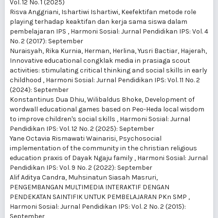
Vol. 12 No. 1 (2025)
Risva Anggriani, Ishartiwi Ishartiwi,
Keefektifan metode role
playing terhadap keaktifan dan kerja sama siswa dalam
pembelajaran IPS
,
Harmoni Sosial: Jurnal Pendidikan IPS: Vol. 4
No. 2 (2017): September
Nuraisyah, Rika Kurnia, Herman, Herlina, Yusri Bactiar, Hajerah,
Innovative educational congklak media in prasiaga scout
activities: stimulating critical thinking and social skills in early
childhood
,
Harmoni Sosial: Jurnal Pendidikan IPS: Vol. 11 No. 2
(2024): September
Konstantinus Dua Dhiu, Wilibaldus Bhoke,
Development of
wordwall educational games based on Peo-Heda local wisdom
to improve children's social skills
,
Harmoni Sosial: Jurnal
Pendidikan IPS: Vol. 12 No. 2 (2025): September
Yane Octavia Rismawati Wainarisi,
Psychosocial
implementation of the community in the christian religious
education praxis of Dayak Ngaju family
,
Harmoni Sosial: Jurnal
Pendidikan IPS: Vol. 9 No. 2 (2022): September
Alif Aditya Candra, Muhsinatun Siasah Masruri,
PENGEMBANGAN MULTIMEDIA INTERAKTIF DENGAN
PENDEKATAN SAINTIFIK UNTUK PEMBELAJARAN PKn SMP
,
Harmoni Sosial: Jurnal Pendidikan IPS: Vol. 2 No. 2 (2015):
September