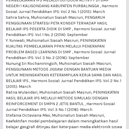
PEMBELAJARAN IPS MELALUI OUTDOOR ACTIVITY DI SMP
NEGERI 1 KALIGONDANG KABUPATEN PURBALINGGA
,
Harmoni
Sosial: Jurnal Pendidikan IPS: Vol. 2 No. 1 (2015): March
Sahra Sahra, Muhsinatun Siasah Masruri,
PENGARUH
PENGGUNAAN STRATEGI PETA KONSEP TERHADAP HASIL
BELAJAR IPS PESERTA DIDIK DI SMP
,
Harmoni Sosial: Jurnal
Pendidikan IPS: Vol. 1 No. 2 (2014): September
Y. Yuniwati, Muhsinatun Siasah Masruri,
PENINGKATAN
KUALITAS PEMBELAJARAN PPKN MELALUI PENERAPAN
PROBLEM BASED LEARNING DI SMP
,
Harmoni Sosial: Jurnal
Pendidikan IPS: Vol. 3 No. 2 (2016): September
Nunung Sri Rochaniningsih, Muhsinatun Siasah Masruri,
PENGGUNAAN METODE JIGSAW DENGAN BANTUAN MEDIA
UNTUK MENINGKATKAN KETERAMPILAN KERJA SAMA DAN HASIL
BELAJAR IPS
,
Harmoni Sosial: Jurnal Pendidikan IPS: Vol. 2 No. 1
(2015): March
Ratna Wulandari, Muhsinatun Siasah Masruri,
PENINGKATAN
HASIL BELAJAR IPS MELALUI METODE SIMULASI DENGAN
REINFORCEMENT DI SMPN 2 JETIS BANTUL
,
Harmoni Sosial:
Jurnal Pendidikan IPS: Vol. 3 No. 1 (2016): March
Stefania Octaviana Meo, Muhsinatun Siasah Masruri,
Keefektifan model pembelajaran dalam meningkatkan hasil
belajar geografi ditinjau dari keterpaan media elektronik siswa