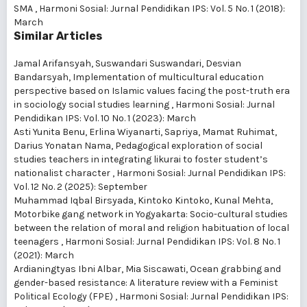
SMA
,
Harmoni Sosial: Jurnal Pendidikan IPS: Vol. 5 No. 1 (2018):
March
Similar Articles
Jamal Arifansyah, Suswandari Suswandari, Desvian
Bandarsyah,
Implementation of multicultural education
perspective based on Islamic values facing the post-truth era
in sociology social studies learning
,
Harmoni Sosial: Jurnal
Pendidikan IPS: Vol. 10 No. 1 (2023): March
Asti Yunita Benu, Erlina Wiyanarti, Sapriya, Mamat Ruhimat,
Darius Yonatan Nama,
Pedagogical exploration of social
studies teachers in integrating likurai to foster student’s
nationalist character
,
Harmoni Sosial: Jurnal Pendidikan IPS:
Vol. 12 No. 2 (2025): September
Muhammad Iqbal Birsyada, Kintoko Kintoko, Kunal Mehta,
Motorbike gang network in Yogyakarta: Socio-cultural studies
between the relation of moral and religion habituation of local
teenagers
,
Harmoni Sosial: Jurnal Pendidikan IPS: Vol. 8 No. 1
(2021): March
Ardianingtyas Ibni Albar, Mia Siscawati,
Ocean grabbing and
gender-based resistance: A literature review with a Feminist
Political Ecology (FPE)
,
Harmoni Sosial: Jurnal Pendidikan IPS: