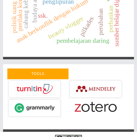
cabang kebudayaan
perilaku konsumtif
sumber belajar digital
anak berkonflik dengan hukum
penglipuran
politik uang
perbankan
perubahan
ssk.
beauty vlogger
pilkades
pembelajaran daring
TOOLS