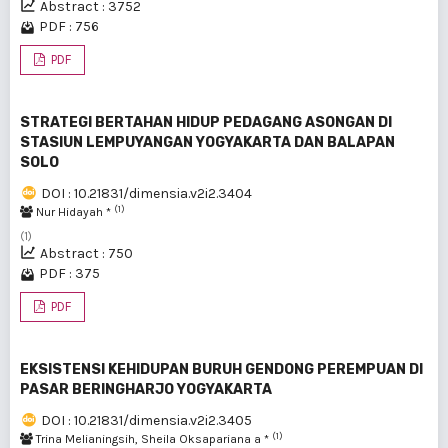
Abstract : 3752
PDF : 756
PDF
STRATEGI BERTAHAN HIDUP PEDAGANG ASONGAN DI
STASIUN LEMPUYANGAN YOGYAKARTA DAN BALAPAN
SOLO
DOI : 10.21831/dimensia.v2i2.3404
(1)
Nur Hidayah *
(1)
Abstract : 750
PDF : 375
PDF
EKSISTENSI KEHIDUPAN BURUH GENDONG PEREMPUAN DI
PASAR BERINGHARJO YOGYAKARTA
DOI : 10.21831/dimensia.v2i2.3405
(1)
Trina Melianingsih, Sheila Oksapariana a *