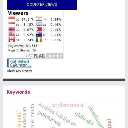
COUNTER VIEWS
View My Stats
Keywords
analisis kebijakan
implementasi
budaya anak muda
skateboard
pokdarwis
olahraga