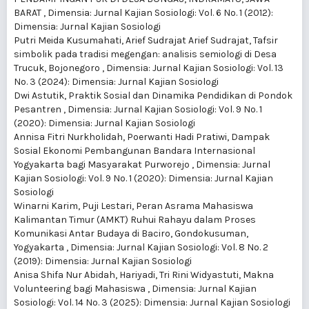
BARAT
,
Dimensia: Jurnal Kajian Sosiologi: Vol. 6 No. 1 (2012):
Dimensia: Jurnal Kajian Sosiologi
Putri Meida Kusumahati, Arief Sudrajat Arief Sudrajat,
Tafsir
simbolik pada tradisi megengan: analisis semiologi di Desa
Trucuk, Bojonegoro
,
Dimensia: Jurnal Kajian Sosiologi: Vol. 13
No. 3 (2024): Dimensia: Jurnal Kajian Sosiologi
Dwi Astutik,
Praktik Sosial dan Dinamika Pendidikan di Pondok
Pesantren
,
Dimensia: Jurnal Kajian Sosiologi: Vol. 9 No. 1
(2020): Dimensia: Jurnal Kajian Sosiologi
Annisa Fitri Nurkholidah, Poerwanti Hadi Pratiwi,
Dampak
Sosial Ekonomi Pembangunan Bandara Internasional
Yogyakarta bagi Masyarakat Purworejo
,
Dimensia: Jurnal
Kajian Sosiologi: Vol. 9 No. 1 (2020): Dimensia: Jurnal Kajian
Sosiologi
Winarni Karim, Puji Lestari,
Peran Asrama Mahasiswa
Kalimantan Timur (AMKT) Ruhui Rahayu dalam Proses
Komunikasi Antar Budaya di Baciro, Gondokusuman,
Yogyakarta
,
Dimensia: Jurnal Kajian Sosiologi: Vol. 8 No. 2
(2019): Dimensia: Jurnal Kajian Sosiologi
Anisa Shifa Nur Abidah, Hariyadi, Tri Rini Widyastuti,
Makna
Volunteering bagi Mahasiswa
,
Dimensia: Jurnal Kajian
Sosiologi: Vol. 14 No. 3 (2025): Dimensia: Jurnal Kajian Sosiologi