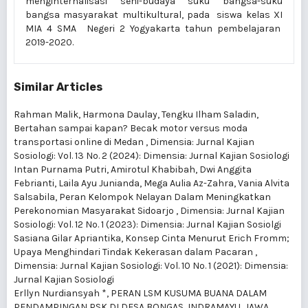
menginternalisasi seni-budaya suku bangsa-suku
bangsa masyarakat multikultural, pada siswa kelas XI
MIA 4 SMA Negeri 2 Yogyakarta tahun pembelajaran
2019-2020.
Similar Articles
Rahman Malik, Harmona Daulay, Tengku Ilham Saladin,
Bertahan sampai kapan? Becak motor versus moda
transportasi online di Medan
,
Dimensia: Jurnal Kajian
Sosiologi: Vol. 13 No. 2 (2024): Dimensia: Jurnal Kajian Sosiologi
Intan Purnama Putri, Amirotul Khabibah, Dwi Anggita
Febrianti, Laila Ayu Junianda, Mega Aulia Az-Zahra, Vania Alvita
Salsabila,
Peran Kelompok Nelayan Dalam Meningkatkan
Perekonomian Masyarakat Sidoarjo
,
Dimensia: Jurnal Kajian
Sosiologi: Vol. 12 No. 1 (2023): Dimensia: Jurnal Kajian Sosiolgi
Sasiana Gilar Apriantika,
Konsep Cinta Menurut Erich Fromm;
Upaya Menghindari Tindak Kekerasan dalam Pacaran
,
Dimensia: Jurnal Kajian Sosiologi: Vol. 10 No. 1 (2021): Dimensia:
Jurnal Kajian Sosiologi
Erllyn Nurdiansyah *,
PERAN LSM KUSUMA BUANA DALAM
PENDAMPINGAN PSK DI DESA BONGAS, INDRAMAYU, JAWA