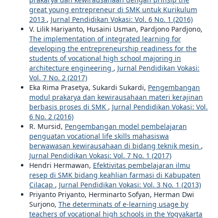
great young entrepreneur di SMK untuk Kurikulum
2013
,
Jurnal Pendidikan Vokasi: Vol. 6 No. 1 (2016)
V. Lilik Hariyanto, Husaini Usman, Pardjono Pardjono,
The implementation of integrated learning for
developing the entrepreneurship readiness for the
students of vocational high school majoring in
architecture engineering
,
Jurnal Pendidikan Vokasi:
Vol. 7 No. 2 (2017)
Eka Rima Prasetya, Sukardi Sukardi,
Pengembangan
modul prakarya dan kewirausahaan materi kerajinan
berbasis proses di SMK
,
Jurnal Pendidikan Vokasi: Vol.
6 No. 2 (2016)
R. Mursid,
Pengembangan model pembelajaran
penguatan vocational life skills mahasiswa
berwawasan kewirausahaan di bidang teknik mesin
,
Jurnal Pendidikan Vokasi: Vol. 7 No. 1 (2017)
Hendri Hermawan,
Efektivitas pembelajaran ilmu
resep di SMK bidang keahlian farmasi di Kabupaten
Cilacap
,
Jurnal Pendidikan Vokasi: Vol. 3 No. 1 (2013)
Priyanto Priyanto, Herminarto Sofyan, Herman Dwi
Surjono,
The determinats of e-learning usage by
teachers of vocational high schools in the Yogyakarta