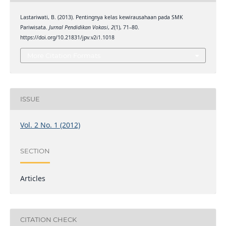
Lastariwati, B. (2013). Pentingnya kelas kewirausahaan pada SMK
Pariwisata.
Jurnal Pendidikan Vokasi
,
2
(1), 71–80.
https://doi.org/10.21831/jpv.v2i1.1018
More Citation Formats
ISSUE
Vol. 2 No. 1 (2012)
SECTION
Articles
CITATION CHECK