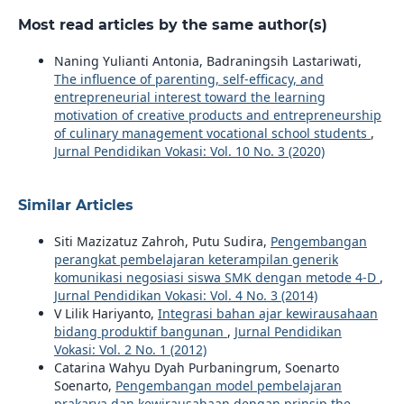
Most read articles by the same author(s)
Naning Yulianti Antonia, Badraningsih Lastariwati,
The influence of parenting, self-efficacy, and
entrepreneurial interest toward the learning
motivation of creative products and entrepreneurship
of culinary management vocational school students
,
Jurnal Pendidikan Vokasi: Vol. 10 No. 3 (2020)
Similar Articles
Siti Mazizatuz Zahroh, Putu Sudira,
Pengembangan
perangkat pembelajaran keterampilan generik
komunikasi negosiasi siswa SMK dengan metode 4-D
,
Jurnal Pendidikan Vokasi: Vol. 4 No. 3 (2014)
V Lilik Hariyanto,
Integrasi bahan ajar kewirausahaan
bidang produktif bangunan
,
Jurnal Pendidikan
Vokasi: Vol. 2 No. 1 (2012)
Catarina Wahyu Dyah Purbaningrum, Soenarto
Soenarto,
Pengembangan model pembelajaran
prakarya dan kewirausahaan dengan prinsip the