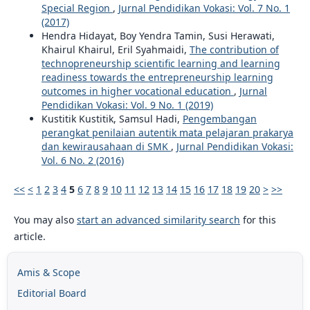
Special Region
,
Jurnal Pendidikan Vokasi: Vol. 7 No. 1
(2017)
Hendra Hidayat, Boy Yendra Tamin, Susi Herawati,
Khairul Khairul, Eril Syahmaidi,
The contribution of
technopreneurship scientific learning and learning
readiness towards the entrepreneurship learning
outcomes in higher vocational education
,
Jurnal
Pendidikan Vokasi: Vol. 9 No. 1 (2019)
Kustitik Kustitik, Samsul Hadi,
Pengembangan
perangkat penilaian autentik mata pelajaran prakarya
dan kewirausahaan di SMK
,
Jurnal Pendidikan Vokasi:
Vol. 6 No. 2 (2016)
<<
<
1
2
3
4
5
6
7
8
9
10
11
12
13
14
15
16
17
18
19
20
>
>>
You may also
start an advanced similarity search
for this
article.
Amis & Scope
Editorial Board