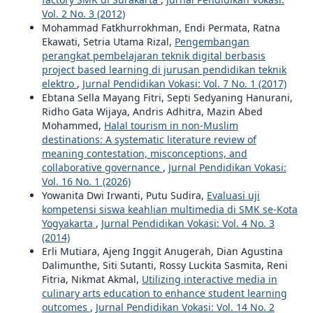
Vol. 2 No. 3 (2012)
Mohammad Fatkhurrokhman, Endi Permata, Ratna
Ekawati, Setria Utama Rizal,
Pengembangan
perangkat pembelajaran teknik digital berbasis
project based learning di jurusan pendidikan teknik
elektro
,
Jurnal Pendidikan Vokasi: Vol. 7 No. 1 (2017)
Ebtana Sella Mayang Fitri, Septi Sedyaning Hanurani,
Ridho Gata Wijaya, Andris Adhitra, Mazin Abed
Mohammed,
Halal tourism in non-Muslim
destinations: A systematic literature review of
meaning contestation, misconceptions, and
collaborative governance
,
Jurnal Pendidikan Vokasi:
Vol. 16 No. 1 (2026)
Yowanita Dwi Irwanti, Putu Sudira,
Evaluasi uji
kompetensi siswa keahlian multimedia di SMK se-Kota
Yogyakarta
,
Jurnal Pendidikan Vokasi: Vol. 4 No. 3
(2014)
Erli Mutiara, Ajeng Inggit Anugerah, Dian Agustina
Dalimunthe, Siti Sutanti, Rossy Luckita Sasmita, Reni
Fitria, Nikmat Akmal,
Utilizing interactive media in
culinary arts education to enhance student learning
outcomes
,
Jurnal Pendidikan Vokasi: Vol. 14 No. 2