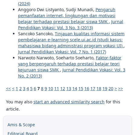
(2024)
Anggoro Dwi Listyanto, Sudji Munadi,
Pengaruh
pemanfaatan internet, lingkungan dan motivasi
belajar terhadap prestasi belajar siswa SMK
,
Jurnal
Pendidikan Vokasi: Vol. 3 No. 3 (2013)
Sancoko Sancoko,
Tinjauan kualitas informasi sistem
pembelajaran e-learning scele.ui.ac.id (studi kasus:
mahasiswa bidang administrasi program vokasi UI)
,
Jurnal Pendidikan Vokasi: Vol. 7 No. 1 (2017)
Narwoto Narwoto, Soeharto Soeharto,
Faktor-faktor
yang berpengaruh terhadap prestasi belajar teori
kejuruan siswa SMK
,
Jurnal Pendidikan Vokasi: Vol. 3
No. 2 (2013)
<<
<
1
2
3
4
5
6
7
8
9
10
11
12
13
14
15
16
17
18
19
20
>
>>
You may also
start an advanced similarity search
for this
article.
Amis & Scope
Editorial Board