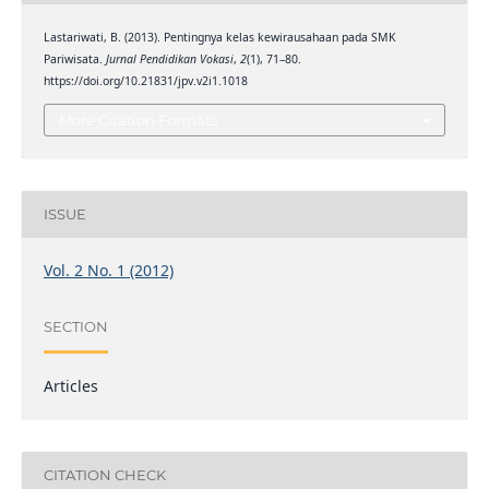
Lastariwati, B. (2013). Pentingnya kelas kewirausahaan pada SMK
Pariwisata.
Jurnal Pendidikan Vokasi
,
2
(1), 71–80.
https://doi.org/10.21831/jpv.v2i1.1018
More Citation Formats
ISSUE
Vol. 2 No. 1 (2012)
SECTION
Articles
CITATION CHECK