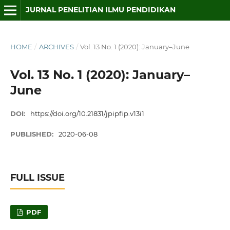
JURNAL PENELITIAN ILMU PENDIDIKAN
HOME
/
ARCHIVES
/
Vol. 13 No. 1 (2020): January–June
Vol. 13 No. 1 (2020): January–
June
DOI:
https://doi.org/10.21831/jpipfip.v13i1
PUBLISHED:
2020-06-08
FULL ISSUE
PDF