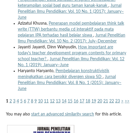
keterampilan sosial bagi guru taman kanak-kanak
,
Jurnal
Penelitian Ilmu Pendidikan: Vol. 10 No. 1 (2017): January–
June
Azizatul Khusna,
Penerapan model pembelajaran think talk
write (TTW) berbantu media cd interaktif pada mata
pelajaran IPA terhadap hasil belajar siswa
,
Jurnal Penelitian
Ilmu Pendidikan: Vol. 10 No. 2 (2017): July–December
Jayanti Jayanti, Dinn Wahyudin,
How important are
today's teacher development program contents for primary
school teacher?
,
Jurnal Penelitian Ilmu Pendidikan: Vol. 12
No. 1 (2019): January–June
Haryanto Haryanto,
Pembelajaran konstruktivistik
meningkatkan cara berpikir divergen siswa SD
,
Jurnal
Penelitian Ilmu Pendidikan: Vol. 8 No. 1 (2015): January–
June
1
2
3
4
5
6
7
8
9
10
11
12
13
14
15
16
17
18
19
20
21
22
23
>
>>
You may also
start an advanced similarity search
for this article.