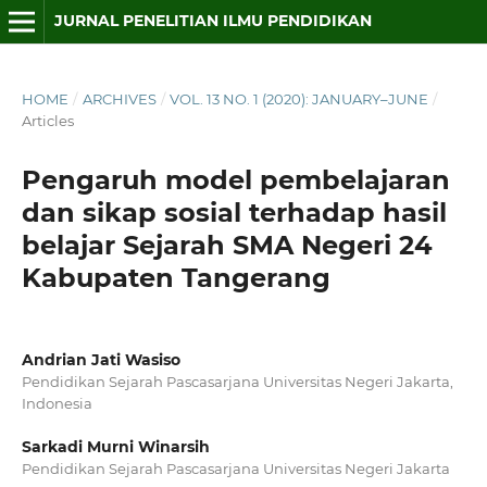
JURNAL PENELITIAN ILMU PENDIDIKAN
HOME
/
ARCHIVES
/
VOL. 13 NO. 1 (2020): JANUARY–JUNE
/
Articles
Pengaruh model pembelajaran
dan sikap sosial terhadap hasil
belajar Sejarah SMA Negeri 24
Kabupaten Tangerang
Andrian Jati Wasiso
Pendidikan Sejarah Pascasarjana Universitas Negeri Jakarta,
Indonesia
Sarkadi Murni Winarsih
Pendidikan Sejarah Pascasarjana Universitas Negeri Jakarta