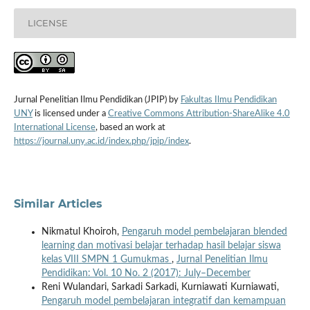
LICENSE
Jurnal Penelitian Ilmu Pendidikan (JPIP) by
Fakultas Ilmu Pendidikan
UNY
is licensed under a
Creative Commons Attribution-ShareAlike 4.0
International License
, based an work at
https://journal.uny.ac.id/index.php/jpip/index
.
Similar Articles
Nikmatul Khoiroh,
Pengaruh model pembelajaran blended
learning dan motivasi belajar terhadap hasil belajar siswa
kelas VIII SMPN 1 Gumukmas
,
Jurnal Penelitian Ilmu
Pendidikan: Vol. 10 No. 2 (2017): July–December
Reni Wulandari, Sarkadi Sarkadi, Kurniawati Kurniawati,
Pengaruh model pembelajaran integratif dan kemampuan