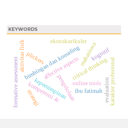
KEYWORDS
ekstrakurikuler
aktivitas fisik
mahasiswa
bimbingan dan konseling
kognitif
plickers
affective aspects
critical thinking
formative assessment
karakter profesional
pengelolaan
kepemimpinan
evaluation
online tools
kompetensi 4c
ibu fatimah
strategi