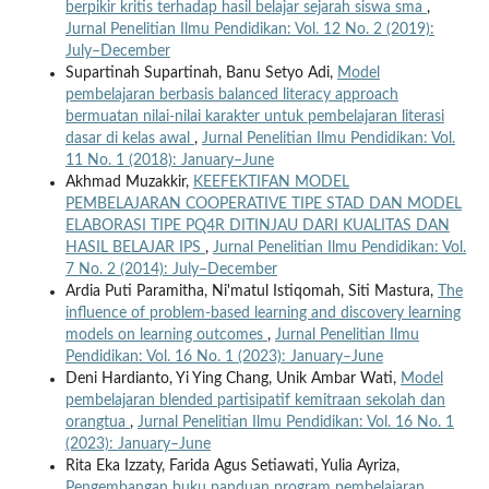
berpikir kritis terhadap hasil belajar sejarah siswa sma
,
Jurnal Penelitian Ilmu Pendidikan: Vol. 12 No. 2 (2019):
July–December
Supartinah Supartinah, Banu Setyo Adi,
Model
pembelajaran berbasis balanced literacy approach
bermuatan nilai-nilai karakter untuk pembelajaran literasi
dasar di kelas awal
,
Jurnal Penelitian Ilmu Pendidikan: Vol.
11 No. 1 (2018): January–June
Akhmad Muzakkir,
KEEFEKTIFAN MODEL
PEMBELAJARAN COOPERATIVE TIPE STAD DAN MODEL
ELABORASI TIPE PQ4R DITINJAU DARI KUALITAS DAN
HASIL BELAJAR IPS
,
Jurnal Penelitian Ilmu Pendidikan: Vol.
7 No. 2 (2014): July–December
Ardia Puti Paramitha, Ni'matul Istiqomah, Siti Mastura,
The
influence of problem-based learning and discovery learning
models on learning outcomes
,
Jurnal Penelitian Ilmu
Pendidikan: Vol. 16 No. 1 (2023): January–June
Deni Hardianto, Yi Ying Chang, Unik Ambar Wati,
Model
pembelajaran blended partisipatif kemitraan sekolah dan
orangtua
,
Jurnal Penelitian Ilmu Pendidikan: Vol. 16 No. 1
(2023): January–June
Rita Eka Izzaty, Farida Agus Setiawati, Yulia Ayriza,
Pengembangan buku panduan program pembelajaran