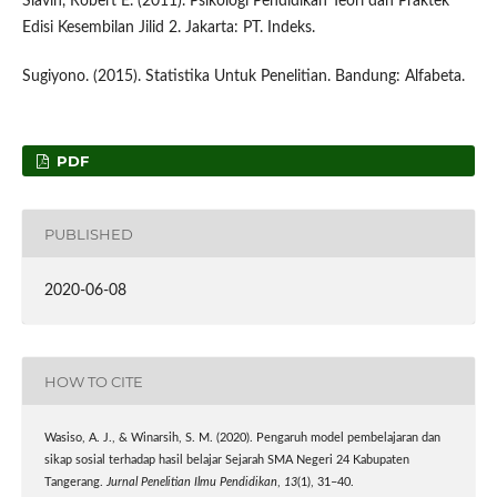
Slavin, Robert E. (2011). Psikologi Pendidikan Teori dan Praktek
Edisi Kesembilan Jilid 2. Jakarta: PT. Indeks.
Sugiyono. (2015). Statistika Untuk Penelitian. Bandung: Alfabeta.
PDF
PUBLISHED
2020-06-08
HOW TO CITE
Wasiso, A. J., & Winarsih, S. M. (2020). Pengaruh model pembelajaran dan
sikap sosial terhadap hasil belajar Sejarah SMA Negeri 24 Kabupaten
Tangerang.
Jurnal Penelitian Ilmu Pendidikan
,
13
(1), 31–40.