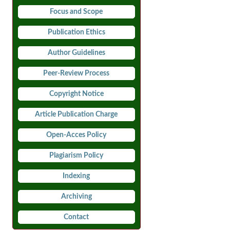
Focus and Scope
Publication Ethics
Author Guidelines
Peer-Review Process
Copyright Notice
Article Publication Charge
Open-Acces Policy
Plagiarism Policy
Indexing
Archiving
Contact