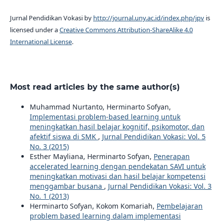
Jurnal Pendidikan Vokasi by
http://journal.uny.ac.id/index.php/jpv
is
licensed under a
Creative Commons Attribution-ShareAlike 4.0
International License
.
Most read articles by the same author(s)
Muhammad Nurtanto, Herminarto Sofyan,
Implementasi problem-based learning untuk
meningkatkan hasil belajar kognitif, psikomotor, dan
afektif siswa di SMK
,
Jurnal Pendidikan Vokasi: Vol. 5
No. 3 (2015)
Esther Mayliana, Herminarto Sofyan,
Penerapan
accelerated learning dengan pendekatan SAVI untuk
meningkatkan motivasi dan hasil belajar kompetensi
menggambar busana
,
Jurnal Pendidikan Vokasi: Vol. 3
No. 1 (2013)
Herminarto Sofyan, Kokom Komariah,
Pembelajaran
problem based learning dalam implementasi