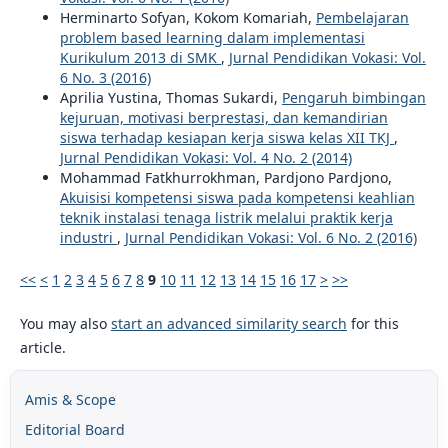
Herminarto Sofyan, Kokom Komariah,
Pembelajaran
problem based learning dalam implementasi
Kurikulum 2013 di SMK
,
Jurnal Pendidikan Vokasi: Vol.
6 No. 3 (2016)
Aprilia Yustina, Thomas Sukardi,
Pengaruh bimbingan
kejuruan, motivasi berprestasi, dan kemandirian
siswa terhadap kesiapan kerja siswa kelas XII TKJ
,
Jurnal Pendidikan Vokasi: Vol. 4 No. 2 (2014)
Mohammad Fatkhurrokhman, Pardjono Pardjono,
Akuisisi kompetensi siswa pada kompetensi keahlian
teknik instalasi tenaga listrik melalui praktik kerja
industri
,
Jurnal Pendidikan Vokasi: Vol. 6 No. 2 (2016)
<<
<
1
2
3
4
5
6
7
8
9
10
11
12
13
14
15
16
17
>
>>
You may also
start an advanced similarity search
for this
article.
Amis & Scope
Editorial Board