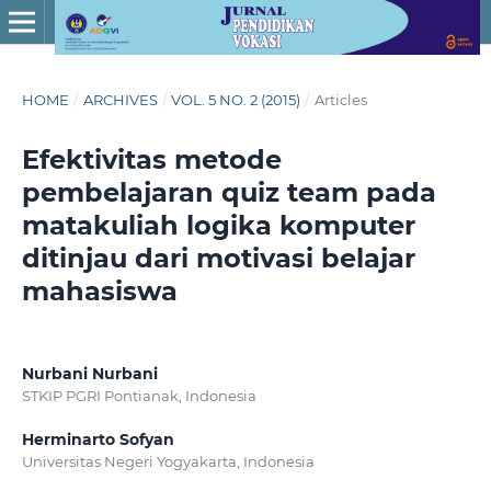
HOME
/
ARCHIVES
/
VOL. 5 NO. 2 (2015)
/
Articles
Efektivitas metode
pembelajaran quiz team pada
matakuliah logika komputer
ditinjau dari motivasi belajar
mahasiswa
Nurbani Nurbani
STKIP PGRI Pontianak, Indonesia
Herminarto Sofyan
Universitas Negeri Yogyakarta, Indonesia