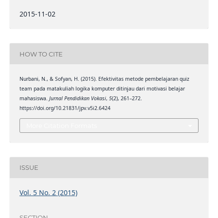
2015-11-02
HOW TO CITE
Nurbani, N., & Sofyan, H. (2015). Efektivitas metode pembelajaran quiz
team pada matakuliah logika komputer ditinjau dari motivasi belajar
mahasiswa.
Jurnal Pendidikan Vokasi
,
5
(2), 261–272.
https://doi.org/10.21831/jpv.v5i2.6424
More Citation Formats
ISSUE
Vol. 5 No. 2 (2015)
SECTION