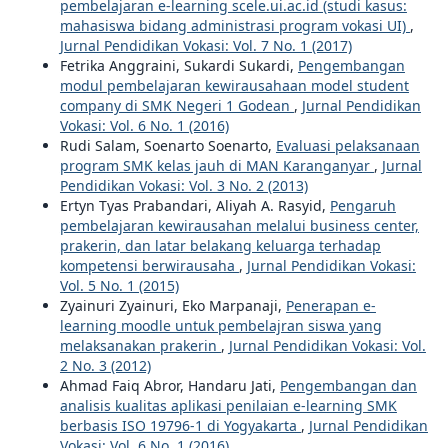
pembelajaran e-learning scele.ui.ac.id (studi kasus:
mahasiswa bidang administrasi program vokasi UI)
,
Jurnal Pendidikan Vokasi: Vol. 7 No. 1 (2017)
Fetrika Anggraini, Sukardi Sukardi,
Pengembangan
modul pembelajaran kewirausahaan model student
company di SMK Negeri 1 Godean
,
Jurnal Pendidikan
Vokasi: Vol. 6 No. 1 (2016)
Rudi Salam, Soenarto Soenarto,
Evaluasi pelaksanaan
program SMK kelas jauh di MAN Karanganyar
,
Jurnal
Pendidikan Vokasi: Vol. 3 No. 2 (2013)
Ertyn Tyas Prabandari, Aliyah A. Rasyid,
Pengaruh
pembelajaran kewirausahan melalui business center,
prakerin, dan latar belakang keluarga terhadap
kompetensi berwirausaha
,
Jurnal Pendidikan Vokasi:
Vol. 5 No. 1 (2015)
Zyainuri Zyainuri, Eko Marpanaji,
Penerapan e-
learning moodle untuk pembelajran siswa yang
melaksanakan prakerin
,
Jurnal Pendidikan Vokasi: Vol.
2 No. 3 (2012)
Ahmad Faiq Abror, Handaru Jati,
Pengembangan dan
analisis kualitas aplikasi penilaian e-learning SMK
berbasis ISO 19796-1 di Yogyakarta
,
Jurnal Pendidikan
Vokasi: Vol. 6 No. 1 (2016)