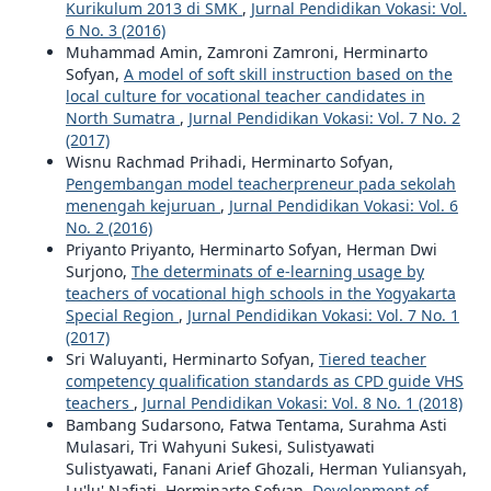
Kurikulum 2013 di SMK
,
Jurnal Pendidikan Vokasi: Vol.
6 No. 3 (2016)
Muhammad Amin, Zamroni Zamroni, Herminarto
Sofyan,
A model of soft skill instruction based on the
local culture for vocational teacher candidates in
North Sumatra
,
Jurnal Pendidikan Vokasi: Vol. 7 No. 2
(2017)
Wisnu Rachmad Prihadi, Herminarto Sofyan,
Pengembangan model teacherpreneur pada sekolah
menengah kejuruan
,
Jurnal Pendidikan Vokasi: Vol. 6
No. 2 (2016)
Priyanto Priyanto, Herminarto Sofyan, Herman Dwi
Surjono,
The determinats of e-learning usage by
teachers of vocational high schools in the Yogyakarta
Special Region
,
Jurnal Pendidikan Vokasi: Vol. 7 No. 1
(2017)
Sri Waluyanti, Herminarto Sofyan,
Tiered teacher
competency qualification standards as CPD guide VHS
teachers
,
Jurnal Pendidikan Vokasi: Vol. 8 No. 1 (2018)
Bambang Sudarsono, Fatwa Tentama, Surahma Asti
Mulasari, Tri Wahyuni Sukesi, Sulistyawati
Sulistyawati, Fanani Arief Ghozali, Herman Yuliansyah,
Lu'lu' Nafiati, Herminarto Sofyan,
Development of