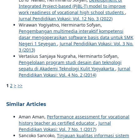
Integrated Project-based (PjBL-T) model to improve
work readiness of vocational high school students
,
Jurnal Pendidikan Vokasi: Vol. 12 No. 3 (2022)
Wirawan Yogiyatno, Herminarto Sofyan,
Pengembangan multimedia interaktif kompetensi
dasar mengoperasikan software basis data untuk SMK
Negeri 1 Seyegan
,
Jurnal Pendidikan Vokasi: Vol. 3 No.
3 (2013)
Vertasius Sanjaya Nugraha, Herminarto Sofyan,
Pengelolaan program studi desain dan teknologi
sepatu di Akademi Teknologi Kulit Yogyakarta
,
Jurnal
Pendidikan Vokasi: Vol. 4 No. 2 (2014)
1
2
>
>>
Similar Articles
Aman Aman,
Performance assessment for vocational
history teacher as certified educator
,
Jurnal
Pendidikan Vokasi: Vol. 7 No. 1 (2017)
Sancoko Sancoko,
Tinjauan kualitas informasi sistem