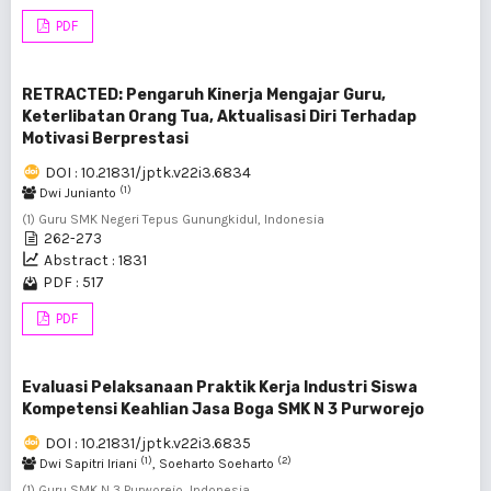
PDF
RETRACTED: Pengaruh Kinerja Mengajar Guru,
Keterlibatan Orang Tua, Aktualisasi Diri Terhadap
Motivasi Berprestasi
DOI : 10.21831/jptk.v22i3.6834
(1)
Dwi Junianto
(1) Guru SMK Negeri Tepus Gunungkidul, Indonesia
262-273
Abstract : 1831
PDF : 517
PDF
Evaluasi Pelaksanaan Praktik Kerja Industri Siswa
Kompetensi Keahlian Jasa Boga SMK N 3 Purworejo
DOI : 10.21831/jptk.v22i3.6835
(1)
(2)
Dwi Sapitri Iriani
, Soeharto Soeharto
(1) Guru SMK N 3 Purworejo, Indonesia ,