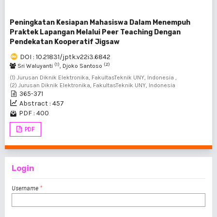
Peningkatan Kesiapan Mahasiswa Dalam Menempuh
Praktek Lapangan Melalui Peer Teaching Dengan
Pendekatan Kooperatif Jigsaw
DOI : 10.21831/jptk.v22i3.6842
(1)
(2)
Sri Waluyanti
, Djoko Santoso
(1) Jurusan Diknik Elektronika, FakultasTeknik UNY, Indonesia ,
(2) Jurusan Diknik Elektronika, FakultasTeknik UNY, Indonesia
365-371
Abstract : 457
PDF : 400
PDF
Login
Username
*