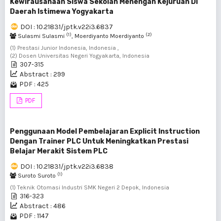
Kewirausahaan Siswa Sekolah Menengah Kejuruan Di
Daerah Istimewa Yogyakarta
DOI : 10.21831/jptk.v22i3.6837
(1)
(2)
Sulasmi Sulasmi
, Moerdiyanto Moerdiyanto
(1) Prestasi Junior Indonesia, Indonesia ,
(2) Dosen Universitas Negeri Yogyakarta, Indonesia
307-315
Abstract : 299
PDF : 425
PDF
Penggunaan Model Pembelajaran Explicit Instruction
Dengan Trainer PLC Untuk Meningkatkan Prestasi
Belajar Merakit Sistem PLC
DOI : 10.21831/jptk.v22i3.6838
(1)
Suroto Suroto
(1) Teknik Otomasi Industri SMK Negeri 2 Depok, Indonesia
316-323
Abstract : 486
PDF : 1147