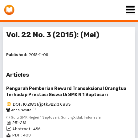
Vol. 22 No. 3 (2015): (Mei)
Published:
2015-11-09
Articles
Pengaruh Pemberian Reward Transaksional Orangtua
terhadap Prestasi Siswa Di SMK N 1 Saptosari
DOI : 10.21831/jptk.v22i3.6833
(1)
Anna Novita
(1) Guru SMK Negeri 1 Saptosari, Gunungkidul, Indonesia
251-261
Abstract : 456
PDF : 409