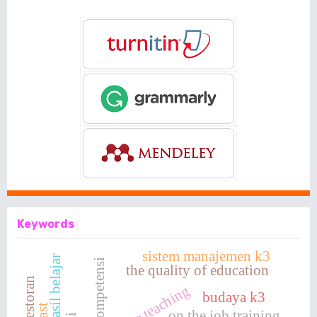
Keywords
sistem manajemen k3
hasil belajar
kompetensi
the quality of education
budaya k3
on the job training