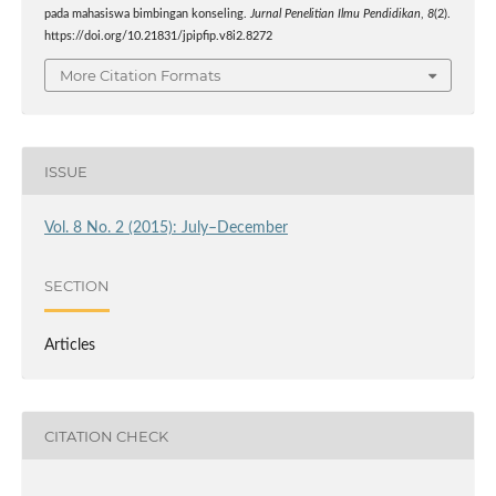
pada mahasiswa bimbingan konseling.
Jurnal Penelitian Ilmu Pendidikan
,
8
(2).
https://doi.org/10.21831/jpipfip.v8i2.8272
More Citation Formats
ISSUE
Vol. 8 No. 2 (2015): July–December
SECTION
Articles
CITATION CHECK