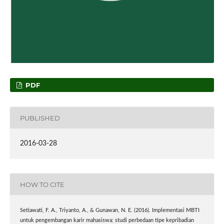
PDF
PUBLISHED
2016-03-28
HOW TO CITE
Setiawati, F. A., Triyanto, A., & Gunawan, N. E. (2016). Implementasi MBTI
untuk pengembangan karir mahasiswa: studi perbedaan tipe kepribadian