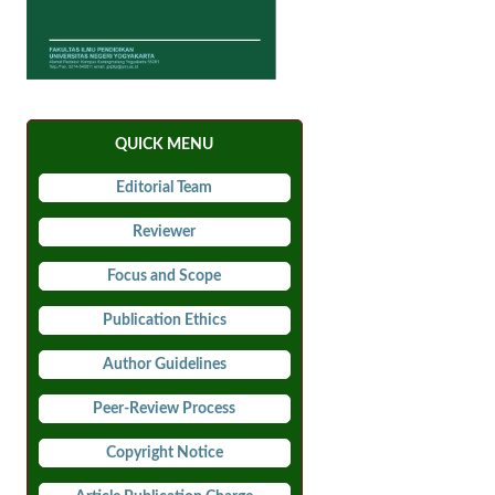
QUICK MENU
Editorial Team
Reviewer
Focus and Scope
Publication Ethics
Author Guidelines
Peer-Review Process
Copyright Notice