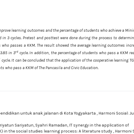
 improve learning outcomes and the percentage of students who achieve a Mi
in 3 cycles. Pretest and posttest were done during the process to determin
 who passes a KKM. The result showed the average learning outcomes incr
rd
3.85 in 3
cycle. In addition, the percentage of students who pass a KKM re
d
cycle. It can be concluded that the application of the cooperative learning T
ts who pass a KKM of The Pancasila and Civic Education.
pendidikan untuk anak jalanan di Kota Yogyakarta
,
Harmoni Sosial: Ju
ariyatun Sariyatun, Syahri Ramadan,
IT synergy in the application of
in the social studies learning process: A literature study
,
Harmoni S