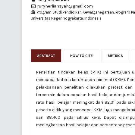
ruryherliansyah@gmail.com
Program Studi Pendidikan Kewarganegaraan, Program Pa
Universitas Negeri Yogyakarta, Indonesia
ABSTRACT
HOW TO CITE
METRICS
Penelitian tindakan kelas (PTK) ini bertujuan
mencapai kriteria ketuntasan minimal (KKM). Pene
pelaksanaan penelitian dilakukan pretest da
tercermin dalam capaian hasil belajar dan jumla
rata hasil belajar meningkat dari 82,31 pada sik
peserta didik yang mencapai KKM juga mengalami 
dan 88,46% pada siklus ke-3. Dapat disimp
meningkatkan hasil belajar dan persentase peser