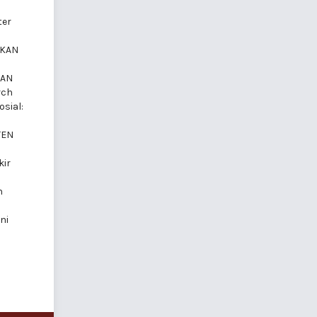
ter
TKAN
GAN
rch
sial:
TEN
kir
n
ni