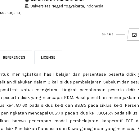
Universitas Negeri Yogyakarta, Indonesia
scasarjana,
SHARE
REFERENCES
LICENSE
 untuk meningkatkan hasil belajar dan persentase peserta didik
litian dilakukan dalam 3 kali siklus pembelajaran. Sebelum dan se
n posttest untuk mengetahui tingkat pemahaman peserta didik 
h peserta didik yang mencapai KKM. Hasil penelitian menunjukkan 
lus ke-1, 87,69 pada siklus ke-2 dan 83,85 pada siklus ke-3. Perse
peningkatan mencapai 80,77% pada siklus ke-1, 88,46% pada siklus 
ulkan bahwa penerapan model pembelajaran kooperatif TGT d
ta didik Pendidikan Pancasila dan Kewarganegaraan yang mencapai 