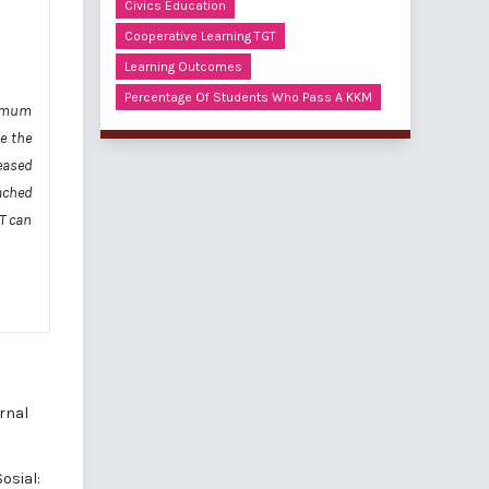
Civics Education
Cooperative Learning TGT
Learning Outcomes
Percentage Of Students Who Pass A KKM
nimum
e the
eased
ached
GT can
rnal
osial: