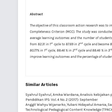
Abstract
The objective of this classroom action research was to
Completeness Criterion (MCC). The study was conducted 
average learning outcomes and the number of students
st
nd
from 82.31 in 1
cycle to 87.69 in 2
cycle and become 8
st
nd
r
80.77% in 1
cycle, 88.46 % in 2
cycle and 88.46 % in 3
improve learning outcomes and the percentage of studen
Similar Articles
Syahrul Syahrul, Amika Wardana,
Analisis kebijakan 
Pendidikan IPS: Vol. 4 No. 2 (2017): September
Anggit Wahyu Wijanarko, Yuliani Hidayatul Amania, S
Technological Pedagogical Content Knowledge (TPACK) 