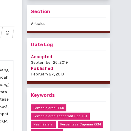
Section
Articles
Date Log
Accepted
September 26, 2019
Published
 yang
February 27, 2019
sudah
yang
rata-
Keywords
ntase
ke-2,
Pembelajaran PPKn
apat
Pembelajaran Kooperatif Tipe TGT
KKM.
Hasil Belajar
Persentase Capaian KKM