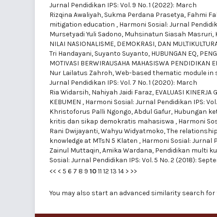
Jurnal Pendidikan IPS: Vol. 9 No. 1 (2022): March
Rizqina Awaliyah, Sukma Perdana Prasetya, Fahmi Fa
mitigation education
,
Harmoni Sosial: Jurnal Pendidika
Mursetyadi Yuli Sadono, Muhsinatun Siasah Masruri,
NILAI NASIONALISME, DEMOKRASI, DAN MULTIKULTUR
Tri Handayani, Suyanto Suyanto,
HUBUNGAN EQ, PENG
MOTIVASI BERWIRAUSAHA MAHASISWA PENDIDIKAN 
Nur Lailatus Zahroh,
Web-based thematic module in soc
Jurnal Pendidikan IPS: Vol. 7 No. 1 (2020): March
Ria Widarsih, Nahiyah Jaidi Faraz,
EVALUASI KINERJA
KEBUMEN
,
Harmoni Sosial: Jurnal Pendidikan IPS: Vol
Khristoforus Palli Ngongo, Abdul Gafur,
Hubungan ket
kritis dan sikap demokratis mahasiswa
,
Harmoni Sosi
Rani Dwijayanti, Wahyu Widyatmoko,
The relationship
knowledge at MTsN 5 Klaten
,
Harmoni Sosial: Jurnal P
Zainul Muttaqin, Amika Wardana,
Pendidikan multi ku
Sosial: Jurnal Pendidikan IPS: Vol. 5 No. 2 (2018): Sep
<<
<
5
6
7
8
9
10
11
12
13
14
>
>>
You may also
start an advanced similarity search
for 