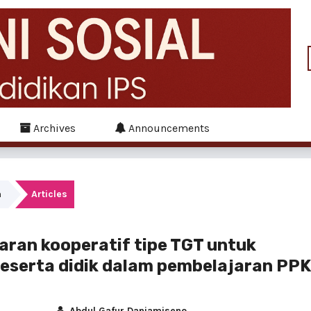
Archives
Announcements
h
Articles
ran kooperatif tipe TGT untuk
peserta didik dalam pembelajaran PP
Abdul Gafur Daniamiseno