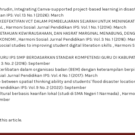
hrudin,
Integrating Canva-supported project-based learning in disas
n IPS: Vol. 13 No. 1 (2026): March
KEEFEKTIFAN VCT DALAM PEMBELAJARAN SEJARAH UNTUK MENINGKA
AL
,
Harmoni Sosial: Jurnal Pendidikan IPS: Vol. 1 No. 1 (2014): March
ETAHUAN KEWIRAUSAHAAN, DAN HASRAT MARGINAL MENABUNG, DEN
EKONOMI
,
Harmoni Sosial: Jurnal Pendidikan IPS: Vol. 3 No. 1 (2016): Ma
ial studies to improving student digital literation skills
,
Harmoni So
 GURU IPS SMP BERDASARKAN STANDAR KOMPETENSI GURU DI KABUPA
. 3 No. 2 (2016): September
erlibatan dalam organisasi badan (BEM) dengan keterampilan berpi
al: Jurnal Pendidikan IPS: Vol. 4 No. 1 (2017): March
 between spatial thinking ability and students' flood disaster locatio
endidikan IPS: Vol. 9 No. 2 (2022): September
ltural berbasis kearifan lokal (studi di SMA Negeri 1 Narmada)
,
Harmo
tember
this article.