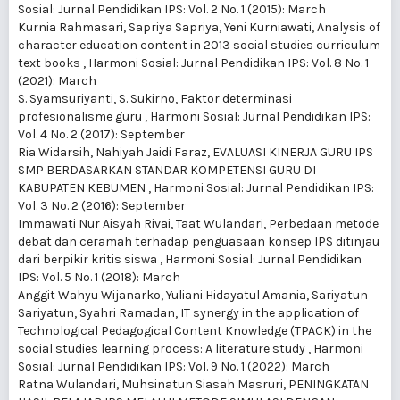
Sosial: Jurnal Pendidikan IPS: Vol. 2 No. 1 (2015): March
Kurnia Rahmasari, Sapriya Sapriya, Yeni Kurniawati,
Analysis of
character education content in 2013 social studies curriculum
text books
,
Harmoni Sosial: Jurnal Pendidikan IPS: Vol. 8 No. 1
(2021): March
S. Syamsuriyanti, S. Sukirno,
Faktor determinasi
profesionalisme guru
,
Harmoni Sosial: Jurnal Pendidikan IPS:
Vol. 4 No. 2 (2017): September
Ria Widarsih, Nahiyah Jaidi Faraz,
EVALUASI KINERJA GURU IPS
SMP BERDASARKAN STANDAR KOMPETENSI GURU DI
KABUPATEN KEBUMEN
,
Harmoni Sosial: Jurnal Pendidikan IPS:
Vol. 3 No. 2 (2016): September
Immawati Nur Aisyah Rivai, Taat Wulandari,
Perbedaan metode
debat dan ceramah terhadap penguasaan konsep IPS ditinjau
dari berpikir kritis siswa
,
Harmoni Sosial: Jurnal Pendidikan
IPS: Vol. 5 No. 1 (2018): March
Anggit Wahyu Wijanarko, Yuliani Hidayatul Amania, Sariyatun
Sariyatun, Syahri Ramadan,
IT synergy in the application of
Technological Pedagogical Content Knowledge (TPACK) in the
social studies learning process: A literature study
,
Harmoni
Sosial: Jurnal Pendidikan IPS: Vol. 9 No. 1 (2022): March
Ratna Wulandari, Muhsinatun Siasah Masruri,
PENINGKATAN