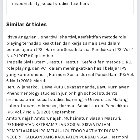
responsibility, social studies teachers
Similar Articles
Risva Anggriani, Ishartiwi Ishartiwi,
Keefektifan metode role
playing terhadap keaktifan dan kerja sama siswa dalam
pembelajaran IPS
,
Harmoni Sosial: Jurnal Pendidikan IPS: Vol. 4
No. 2 (2017): September
Trapsila Siwi Hutami, Hastuti Hastuti,
Keefektifan metode CIRC,
role playing, dan VCT dalam meningkatkan hasil belajar IPS
yang komprehensif
,
Harmoni Sosial: Jurnal Pendidikan IPS: Vol.
6 No. 1 (2019): March
Heru Wijanarko, I Dewa Putu Eskasasnanda, Bayu Kurniawan,
Phenomenology studies in junior high school students'
enthusiasm in social studies learning in Universitas Malang
Laboratorium, Indonesia
,
Harmoni Sosial: Jurnal Pendidikan
IPS: Vol. 7 No. 2 (2020): September
Amtorunajah Amtorunajah, Muhsinatun Siasah Masruri,
PENINGKATAN KETERAMPILAN SOSIAL SISWA DALAM
PEMBELAJARAN IPS MELALUI OUTDOOR ACTIVITY DI SMP
NEGERI 1 KALIGONDANG KABUPATEN PURBALINGGA
,
Harmoni