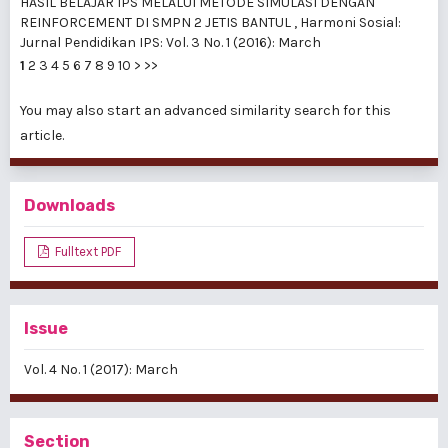
HASIL BELAJAR IPS MELALUI METODE SIMULASI DENGAN
REINFORCEMENT DI SMPN 2 JETIS BANTUL
,
Harmoni Sosial:
Jurnal Pendidikan IPS: Vol. 3 No. 1 (2016): March
1
2
3
4
5
6
7
8
9
10
>
>>
You may also
start an advanced similarity search
for this
article.
Downloads
Fulltext PDF
Issue
Vol. 4 No. 1 (2017): March
Section