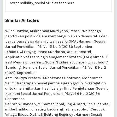
responsibility, social studies teachers
Similar Articles
Wilda Hamisa, Mukhamad Murdiyono,
Peran PKn sebagai
pendidikan politik dalam membangun sikap demokratis dan
partisipasi siswa dalam organisasi di SMA
,
Harmoni Sosial:
Jurnal Pendidikan IPS: Vol. 5 No. 2 (2018): September
Dimas Dwi Prayogi, Nana Supriatna, Yani Kusmarni,
Application of Learning Management System (LMS) Simpai 7
as A Means of Learning Social Studies at Junior High School 7
Bandung
,
Harmoni Sosial: Jurnal Pendidikan IPS: Vol. 8 No. 2
(2021): September
Azmi Zakiyya Pratami, Suhartono Suhartono, Mohammad
Salimi,
Penerapan model pembelajaran group investigation
untuk meningkatkan hasil belajar Ilmu Pengetahuan Sosial
,
Harmoni Sosial: Jurnal Pendidikan IPS: Vol. 6 No. 2 (2019):
September
Safirah Wulandah, Muhamad Iqbal, Iing Yulianti,
Social capital
in the tradition of eating bedulang in the people of Cerucuk
Village, Badau District, Belitung Regency
,
Harmoni Sosial: