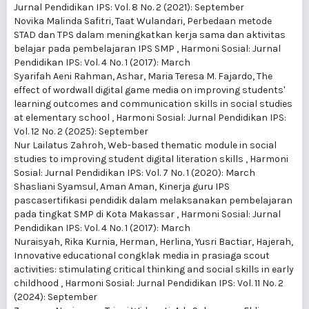
Jurnal Pendidikan IPS: Vol. 8 No. 2 (2021): September
Novika Malinda Safitri, Taat Wulandari,
Perbedaan metode
STAD dan TPS dalam meningkatkan kerja sama dan aktivitas
belajar pada pembelajaran IPS SMP
,
Harmoni Sosial: Jurnal
Pendidikan IPS: Vol. 4 No. 1 (2017): March
Syarifah Aeni Rahman, Ashar, Maria Teresa M. Fajardo,
The
effect of wordwall digital game media on improving students'
learning outcomes and communication skills in social studies
at elementary school
,
Harmoni Sosial: Jurnal Pendidikan IPS:
Vol. 12 No. 2 (2025): September
Nur Lailatus Zahroh,
Web-based thematic module in social
studies to improving student digital literation skills
,
Harmoni
Sosial: Jurnal Pendidikan IPS: Vol. 7 No. 1 (2020): March
Shasliani Syamsul, Aman Aman,
Kinerja guru IPS
pascasertifikasi pendidik dalam melaksanakan pembelajaran
pada tingkat SMP di Kota Makassar
,
Harmoni Sosial: Jurnal
Pendidikan IPS: Vol. 4 No. 1 (2017): March
Nuraisyah, Rika Kurnia, Herman, Herlina, Yusri Bactiar, Hajerah,
Innovative educational congklak media in prasiaga scout
activities: stimulating critical thinking and social skills in early
childhood
,
Harmoni Sosial: Jurnal Pendidikan IPS: Vol. 11 No. 2
(2024): September