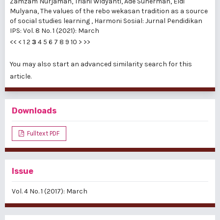
Zamzam Nurjaman, Triani Widyanti, Ade Suherman, Eldi
Mulyana,
The values of the rebo wekasan tradition as a source
of social studies learning
,
Harmoni Sosial: Jurnal Pendidikan
IPS: Vol. 8 No. 1 (2021): March
<<
<
1
2
3
4
5
6
7
8
9
10
>
>>
You may also
start an advanced similarity search
for this
article.
Downloads
Fulltext PDF
Issue
Vol. 4 No. 1 (2017): March