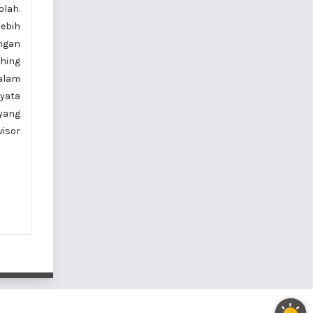
olah.
lebih
ngan
ching
alam
nyata
 yang
isor