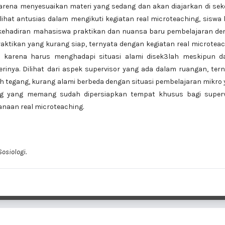
karena menyesuaikan materi yang sedang dan akan diajarkan di sek
rlihat antusias dalam mengikuti kegiatan real microteaching, siswa 
 kehadiran mahasiswa praktikan dan nuansa baru pembelajaran de
 praktikan yang kurang siap, ternyata dengan kegiatan real microtea
p karena harus menghadapi situasi alami disek3lah meskipun d
nya. Dilihat dari aspek supervisor yang ada dalam ruangan, ter
tegang, kurang alami berbeda dengan situasi pembelajaran mikro
ing yang memang sudah dipersiapkan tempat khusus bagi superv
naan real microteaching.
Sosiologi.