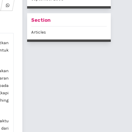
Section
Articles
tkan
untuk
nakan
aran
 pada
kapi
hing
aktu
 dari