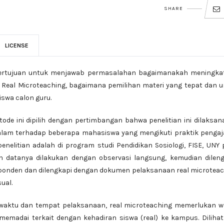
SHARE
LICENSE
an bertujuan untuk menjawab permasalahan bagaimanakah meningka
 Real Microteaching, bagaimana pemilihan materi yang tepat dan 
wa calon guru.
tode ini dipilih dengan pertimbangan bahwa penelitian ini dilaksa
am terhadap beberapa mahasiswa yang mengikuti praktik pengaj
enelitian adalah di program studi Pendidikan Sosiologi, FISE, UNY
 datanya dilakukan dengan observasi langsung, kemudian dileng
onden dan dilengkapi dengan dokumen pelaksanaan real microteac
ual.
 waktu dan tempat pelaksanaan, real microteaching memerlukan w
madai terkait dengan kehadiran siswa (real) ke kampus. Dilihat