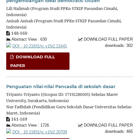
pengembangan ideal democratic citizen
Lili Halimah (Program Studi PPKn STKIP Pasundan Cimahi,
Indonesia)
Anisah Anisah (Program Studi PPKn STKIP Pasundan Cimahi,
Indonesia)
148-160
Abstract View : 630
DOWNLOAD FULL PAPER
downloads: 302
DOI : 10.21831/jc.v15i2.21641
DOWNLOAD FULL
PAPER
Penguatan nilai-nilai Pancasila di sekolah dasar
Triyanto Triyanto ((Scopus ID: 57192280505) Sebelas Maret
University, Surakarta, Indonesia)
Nur Fadhilah (Pendidikan Guru Sekolah Dasar Universitas Sebelas
Maret, Indonesia)
161-169
Abstract View : 1726
DOWNLOAD FULL PAPER
downloads: 465
DOI : 10.21831/jc.v15i2.20709