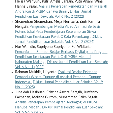
Hellisa Wahyuni, Putri Amelia Saragih, Putri Anjani, Wina
Hanna Siregar,
Analisis Penerapan Pendekatan dan Masalah
Andragogi di PKBM Cahaya Binjai
,
Diklus: Jurnal
Pendidikan Luar Sekolah: Vol. 6 No. 2 (2022)
Shomedran Shomedran, Mega Nurrizalia, Yanti Karmila
Nengsih,
Pengembangan Media Video Animasi Berbasis
Potens Lokal Pada Pembelajaran Keterampilan Siswa
Pendidikan Kesetaraan Paket C Kota Palembang
,
Diklus:
Jurnal Pendidikan Luar Sekolah: Vol. 8 No. 2 (2024)
Nur Wahidin, Supriyono Supriyono, Edi Widianto,
Pemanfaatan Sumber Belajar Berbasis Digital pada Program
Pendidikan Kesetaraan Paket C di PKBM Mentari
Kabupaten Malang
,
Diklus: Jurnal Pendidikan Luar Sekolah:
Vol. 6 No. 1 (2022)
Rahman Mukhlis, Hiryanto,
Evaluasi Belajar Pelatihan
Pemandu Wisata Gunung di Asosiasi Pemandu Gunung
Indonesia
,
Diklus: Jurnal Pendidikan Luar Sekolah: Vol. 9
No. 1 (2025)
Jubaidah Hasibuan, Cristina Asvera Saragih, Junfanny
Pakpahan, Meliana Gultom, Muhammad Salim Sagala,
Analisis Penerapan Pembelajaran Andragogi di PKBM
Hanuba Medan
,
Diklus: Jurnal Pendidikan Luar Sekolah:
Vol. 6 No. 2 (2022)