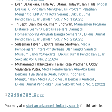
Evan Bagaskara, Fasfa Ayu Utami, Hidayatullah Haila,
Model
Evaluasi CIPP dalam Mengevaluasi Program Pelatihan
Menjahit di LPK Anita Kota Serang
,
Diklus: Jurnal
Pendidikan Luar Sekolah: Vol. 7 No. 1 (2023)
Tri Septi Dian Rosida, Imam Shofwan,
Manajemen Program
Distance Learning Berbasis se-Tara Daring di
Homeschooling Anugrah Bangsa Semarang
,
Diklus: Jurnal
Pendidikan Luar Sekolah: Vol. 7 No. 2 (2023)
Sulaeman Fityan Saputra, Imam Shofwan,
Media
Pembelajaran Interaktif Berbasis Ular Tangga Sandi di
Museum Sandi Yogyakarta
,
Diklus: Jurnal Pendidikan Luar
Sekolah: Vol. 8 No. 2 (2024)
Muhammad Fakhruzzaini, Faisal Reza Pradhana, Oddy
Virgantara Putra,
Media Pembelajaran Aba-Aba Baris
Berbaris Tiga Bahasa (Arab, Inggris, Indonesia)
Menggunakan Media Audio Visual Berbasis Android
,
Diklus: Jurnal Pendidikan Luar Sekolah: Vol. 6 No. 1 (2022)
1
2
3
4
5
6
7
8
9
10
>
>>
You may also
start an advanced similarity search
for this article.