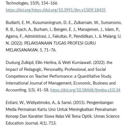
Technologies, 15(9), 154–166.
https://doi.org/https://doi.org/10.3991/ijim.v15i09.18435
Budiarti, E. M., Kusumaningrum, D. E., Zulkarnain, W., Sumarsono,
R. B., Syach, A., Burham, I., Bengen, E. J., Manajemen, J., Islam, P.,
Agama, F., Administrasi, J., Fakultas, P., Pendidikan, I., & Malang, U.
N. (2022). PELAKSANAAN TUGAS PROFESI GURU
MELAKSANAKAN. 5, 71–76.
Dudung Zulkipli, Ellin Herlina, & Weti Kurniawati. (2022). the
Impact of Pedagogic, Personality, Professional, and Social
Competence on Teacher Performance: a Quantitative Study.
International Journal of Management, Economic, Business and
Accounting, 1(3), 41–58.
https://doi.org/10.58468/ijmeba.v1i3.34
Estiani, W., Widiyatmoko, A., & Sarwi. (2015). Pengembangan
Media Permainan Kartu Uno Untuk Meningkatkan Pemahaman
Konsep Dan Karakter Siswa Kelas Viii Tema Optik. Unnes Science
Education Journal, 4(1), 713.