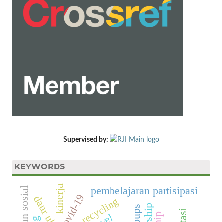
Supervised by:
KEYWORDS
kinerja
pembelajaran partisipasi
covid-19
daur ulang
recycling