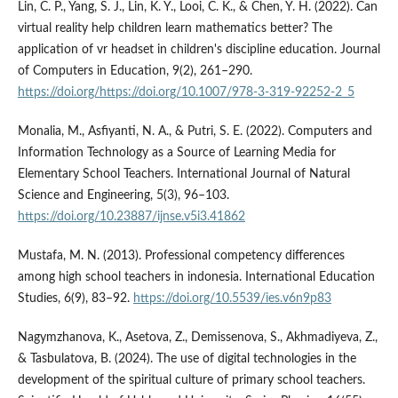
Lin, C. P., Yang, S. J., Lin, K. Y., Looi, C. K., & Chen, Y. H. (2022). Can
virtual reality help children learn mathematics better? The
application of vr headset in children's discipline education. Journal
of Computers in Education, 9(2), 261–290.
https://doi.org/https://doi.org/10.1007/978-3-319-92252-2_5
Monalia, M., Asfiyanti, N. A., & Putri, S. E. (2022). Computers and
Information Technology as a Source of Learning Media for
Elementary School Teachers. International Journal of Natural
Science and Engineering, 5(3), 96–103.
https://doi.org/10.23887/ijnse.v5i3.41862
Mustafa, M. N. (2013). Professional competency differences
among high school teachers in indonesia. International Education
Studies, 6(9), 83–92.
https://doi.org/10.5539/ies.v6n9p83
Nagymzhanova, K., Asetova, Z., Demissenova, S., Akhmadiyeva, Z.,
& Tasbulatova, B. (2024). The use of digital technologies in the
development of the spiritual culture of primary school teachers.