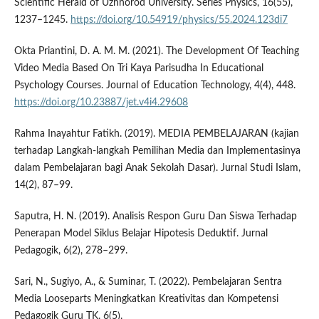
Scientific Herald of Uzhhorod University. Series Physics, 16(55),
1237–1245.
https://doi.org/10.54919/physics/55.2024.123di7
Okta Priantini, D. A. M. M. (2021). The Development Of Teaching
Video Media Based On Tri Kaya Parisudha In Educational
Psychology Courses. Journal of Education Technology, 4(4), 448.
https://doi.org/10.23887/jet.v4i4.29608
Rahma Inayahtur Fatikh. (2019). MEDIA PEMBELAJARAN (kajian
terhadap Langkah-langkah Pemilihan Media dan Implementasinya
dalam Pembelajaran bagi Anak Sekolah Dasar). Jurnal Studi Islam,
14(2), 87–99.
Saputra, H. N. (2019). Analisis Respon Guru Dan Siswa Terhadap
Penerapan Model Siklus Belajar Hipotesis Deduktif. Jurnal
Pedagogik, 6(2), 278–299.
Sari, N., Sugiyo, A., & Suminar, T. (2022). Pembelajaran Sentra
Media Looseparts Meningkatkan Kreativitas dan Kompetensi
Pedagogik Guru TK. 6(5).