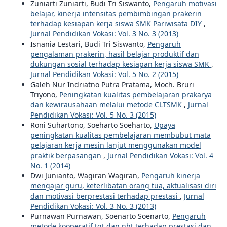
Zuniarti Zuniarti, Budi Tri Siswanto,
Pengaruh motivasi
belajar, kinerja intensitas pembimbingan prakerin
terhadap kesiapan kerja siswa SMK Pariwisata DIY
,
Jurnal Pendidikan Vokasi: Vol. 3 No. 3 (2013)
Isnania Lestari, Budi Tri Siswanto,
Pengaruh
pengalaman prakerin, hasil belajar produktif dan
dukungan sosial terhadap kesiapan kerja siswa SMK
,
Jurnal Pendidikan Vokasi: Vol. 5 No. 2 (2015)
Galeh Nur Indriatno Putra Pratama, Moch. Bruri
Triyono,
Peningkatan kualitas pembelajaran prakarya
dan kewirausahaan melalui metode CLTSMK
,
Jurnal
Pendidikan Vokasi: Vol. 5 No. 3 (2015)
Roni Suhartono, Soeharto Soeharto,
Upaya
peningkatan kualitas pembelajaran membubut mata
pelajaran kerja mesin lanjut menggunakan model
praktik berpasangan
,
Jurnal Pendidikan Vokasi: Vol. 4
No. 1 (2014)
Dwi Junianto, Wagiran Wagiran,
Pengaruh kinerja
mengajar guru, keterlibatan orang tua, aktualisasi diri
dan motivasi berprestasi terhadap prestasi
,
Jurnal
Pendidikan Vokasi: Vol. 3 No. 3 (2013)
Purnawan Purnawan, Soenarto Soenarto,
Pengaruh
metode kooperatif tgt dan nht terhadap prestasi dan