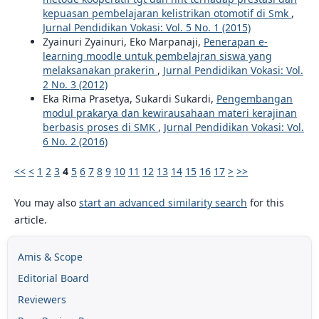
kepuasan pembelajaran kelistrikan otomotif di Smk
,
Jurnal Pendidikan Vokasi: Vol. 5 No. 1 (2015)
Zyainuri Zyainuri, Eko Marpanaji,
Penerapan e-
learning moodle untuk pembelajran siswa yang
melaksanakan prakerin
,
Jurnal Pendidikan Vokasi: Vol.
2 No. 3 (2012)
Eka Rima Prasetya, Sukardi Sukardi,
Pengembangan
modul prakarya dan kewirausahaan materi kerajinan
berbasis proses di SMK
,
Jurnal Pendidikan Vokasi: Vol.
6 No. 2 (2016)
<<
<
1
2
3
4
5
6
7
8
9
10
11
12
13
14
15
16
17
>
>>
You may also
start an advanced similarity search
for this
article.
Amis & Scope
Editorial Board
Reviewers