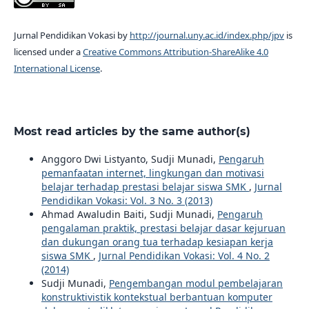
Jurnal Pendidikan Vokasi by
http://journal.uny.ac.id/index.php/jpv
is
licensed under a
Creative Commons Attribution-ShareAlike 4.0
International License
.
Most read articles by the same author(s)
Anggoro Dwi Listyanto, Sudji Munadi,
Pengaruh
pemanfaatan internet, lingkungan dan motivasi
belajar terhadap prestasi belajar siswa SMK
,
Jurnal
Pendidikan Vokasi: Vol. 3 No. 3 (2013)
Ahmad Awaludin Baiti, Sudji Munadi,
Pengaruh
pengalaman praktik, prestasi belajar dasar kejuruan
dan dukungan orang tua terhadap kesiapan kerja
siswa SMK
,
Jurnal Pendidikan Vokasi: Vol. 4 No. 2
(2014)
Sudji Munadi,
Pengembangan modul pembelajaran
konstruktivistik kontekstual berbantuan komputer