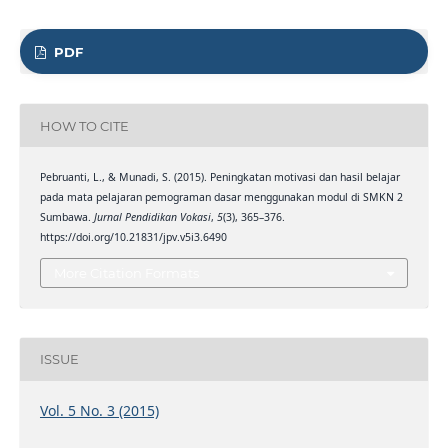
PDF
HOW TO CITE
Pebruanti, L., & Munadi, S. (2015). Peningkatan motivasi dan hasil belajar
pada mata pelajaran pemograman dasar menggunakan modul di SMKN 2
Sumbawa.
Jurnal Pendidikan Vokasi
,
5
(3), 365–376.
https://doi.org/10.21831/jpv.v5i3.6490
More Citation Formats
ISSUE
Vol. 5 No. 3 (2015)