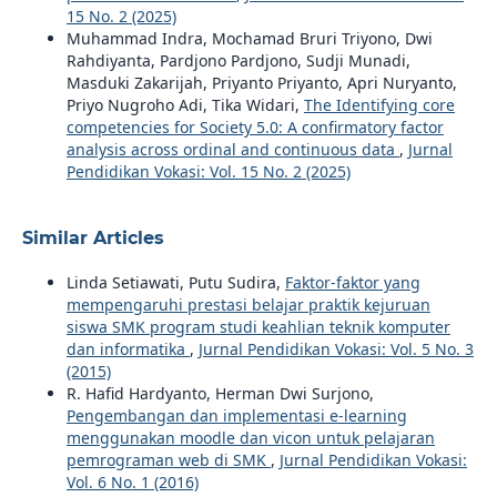
15 No. 2 (2025)
Muhammad Indra, Mochamad Bruri Triyono, Dwi
Rahdiyanta, Pardjono Pardjono, Sudji Munadi,
Masduki Zakarijah, Priyanto Priyanto, Apri Nuryanto,
Priyo Nugroho Adi, Tika Widari,
The Identifying core
competencies for Society 5.0: A confirmatory factor
analysis across ordinal and continuous data
,
Jurnal
Pendidikan Vokasi: Vol. 15 No. 2 (2025)
Similar Articles
Linda Setiawati, Putu Sudira,
Faktor-faktor yang
mempengaruhi prestasi belajar praktik kejuruan
siswa SMK program studi keahlian teknik komputer
dan informatika
,
Jurnal Pendidikan Vokasi: Vol. 5 No. 3
(2015)
R. Hafid Hardyanto, Herman Dwi Surjono,
Pengembangan dan implementasi e-learning
menggunakan moodle dan vicon untuk pelajaran
pemrograman web di SMK
,
Jurnal Pendidikan Vokasi:
Vol. 6 No. 1 (2016)