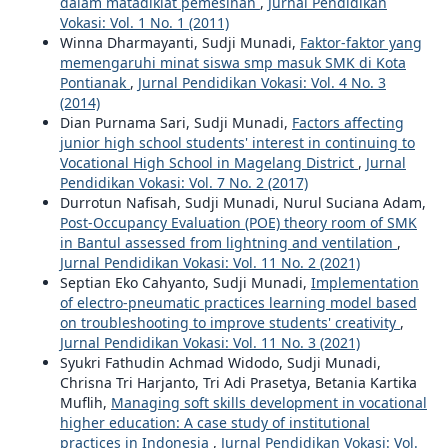
dalam matadiklat pemesinan
,
Jurnal Pendidikan
Vokasi: Vol. 1 No. 1 (2011)
Winna Dharmayanti, Sudji Munadi,
Faktor-faktor yang
memengaruhi minat siswa smp masuk SMK di Kota
Pontianak
,
Jurnal Pendidikan Vokasi: Vol. 4 No. 3
(2014)
Dian Purnama Sari, Sudji Munadi,
Factors affecting
junior high school students' interest in continuing to
Vocational High School in Magelang District
,
Jurnal
Pendidikan Vokasi: Vol. 7 No. 2 (2017)
Durrotun Nafisah, Sudji Munadi, Nurul Suciana Adam,
Post-Occupancy Evaluation (POE) theory room of SMK
in Bantul assessed from lightning and ventilation
,
Jurnal Pendidikan Vokasi: Vol. 11 No. 2 (2021)
Septian Eko Cahyanto, Sudji Munadi,
Implementation
of electro-pneumatic practices learning model based
on troubleshooting to improve students' creativity
,
Jurnal Pendidikan Vokasi: Vol. 11 No. 3 (2021)
Syukri Fathudin Achmad Widodo, Sudji Munadi,
Chrisna Tri Harjanto, Tri Adi Prasetya, Betania Kartika
Muflih,
Managing soft skills development in vocational
higher education: A case study of institutional
practices in Indonesia
,
Jurnal Pendidikan Vokasi: Vol.