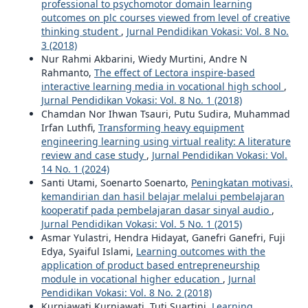
professional to psychomotor domain learning
outcomes on plc courses viewed from level of creative
thinking student
,
Jurnal Pendidikan Vokasi: Vol. 8 No.
3 (2018)
Nur Rahmi Akbarini, Wiedy Murtini, Andre N
Rahmanto,
The effect of Lectora inspire-based
interactive learning media in vocational high school
,
Jurnal Pendidikan Vokasi: Vol. 8 No. 1 (2018)
Chamdan Nor Ihwan Tsauri, Putu Sudira, Muhammad
Irfan Luthfi,
Transforming heavy equipment
engineering learning using virtual reality: A literature
review and case study
,
Jurnal Pendidikan Vokasi: Vol.
14 No. 1 (2024)
Santi Utami, Soenarto Soenarto,
Peningkatan motivasi,
kemandirian dan hasil belajar melalui pembelajaran
kooperatif pada pembelajaran dasar sinyal audio
,
Jurnal Pendidikan Vokasi: Vol. 5 No. 1 (2015)
Asmar Yulastri, Hendra Hidayat, Ganefri Ganefri, Fuji
Edya, Syaiful Islami,
Learning outcomes with the
application of product based entrepreneurship
module in vocational higher education
,
Jurnal
Pendidikan Vokasi: Vol. 8 No. 2 (2018)
Kurniawati Kurniawati, Tuti Suartini,
Learning