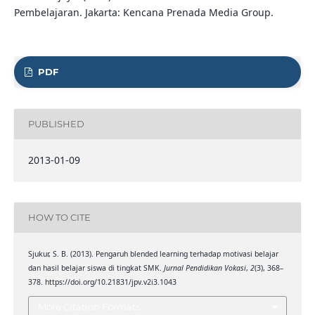
Pembelajaran. Jakarta: Kencana Prenada Media Group.
PDF
PUBLISHED
2013-01-09
HOW TO CITE
Sjukur, S. B. (2013). Pengaruh blended learning terhadap motivasi belajar
dan hasil belajar siswa di tingkat SMK.
Jurnal Pendidikan Vokasi
,
2
(3), 368–
378. https://doi.org/10.21831/jpv.v2i3.1043
More Citation Formats