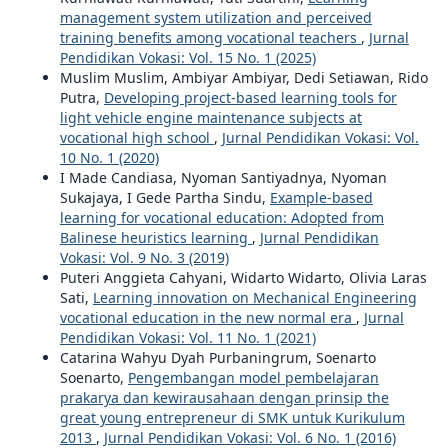
management system utilization and perceived
training benefits among vocational teachers
,
Jurnal
Pendidikan Vokasi: Vol. 15 No. 1 (2025)
Muslim Muslim, Ambiyar Ambiyar, Dedi Setiawan, Rido
Putra,
Developing project-based learning tools for
light vehicle engine maintenance subjects at
vocational high school
,
Jurnal Pendidikan Vokasi: Vol.
10 No. 1 (2020)
I Made Candiasa, Nyoman Santiyadnya, Nyoman
Sukajaya, I Gede Partha Sindu,
Example-based
learning for vocational education: Adopted from
Balinese heuristics learning
,
Jurnal Pendidikan
Vokasi: Vol. 9 No. 3 (2019)
Puteri Anggieta Cahyani, Widarto Widarto, Olivia Laras
Sati,
Learning innovation on Mechanical Engineering
vocational education in the new normal era
,
Jurnal
Pendidikan Vokasi: Vol. 11 No. 1 (2021)
Catarina Wahyu Dyah Purbaningrum, Soenarto
Soenarto,
Pengembangan model pembelajaran
prakarya dan kewirausahaan dengan prinsip the
great young entrepreneur di SMK untuk Kurikulum
2013
,
Jurnal Pendidikan Vokasi: Vol. 6 No. 1 (2016)