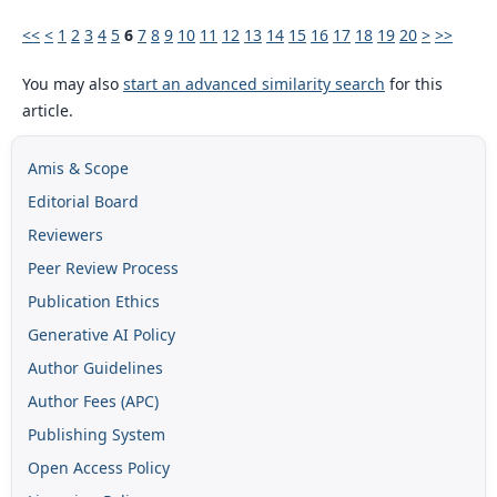
<<
<
1
2
3
4
5
6
7
8
9
10
11
12
13
14
15
16
17
18
19
20
>
>>
You may also
start an advanced similarity search
for this
article.
Amis & Scope
Editorial Board
Reviewers
Peer Review Process
Publication Ethics
Generative AI Policy
Author Guidelines
Author Fees (APC)
Publishing System
Open Access Policy