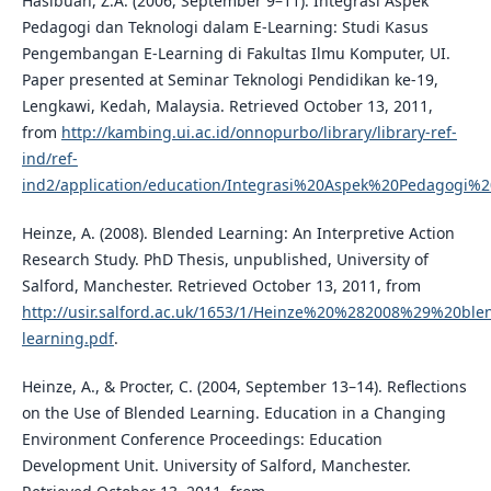
Hasibuan, Z.A. (2006, September 9–11). Integrasi Aspek
Pedagogi dan Teknologi dalam E-Learning: Studi Kasus
Pengembangan E-Learning di Fakultas Ilmu Komputer, UI.
Paper presented at Seminar Teknologi Pendidikan ke-19,
Lengkawi, Kedah, Malaysia. Retrieved October 13, 2011,
from
http://kambing.ui.ac.id/onnopurbo/library/library-ref-
ind/ref-
ind2/application/education/Integrasi%20Aspek%20Pedagogi%
Heinze, A. (2008). Blended Learning: An Interpretive Action
Research Study. PhD Thesis, unpublished, University of
Salford, Manchester. Retrieved October 13, 2011, from
http://usir.salford.ac.uk/1653/1/Heinze%20%282008%29%20bl
learning.pdf
.
Heinze, A., & Procter, C. (2004, September 13–14). Reflections
on the Use of Blended Learning. Education in a Changing
Environment Conference Proceedings: Education
Development Unit. University of Salford, Manchester.