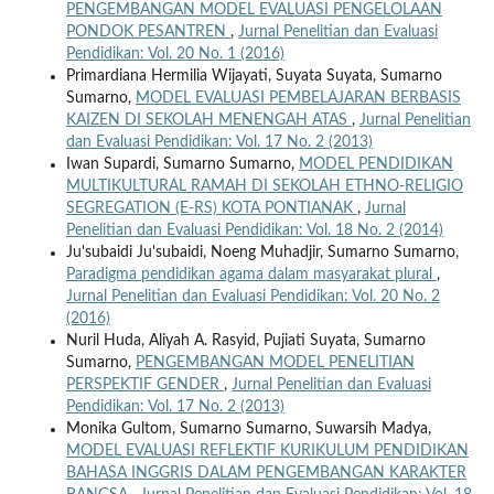
PENGEMBANGAN MODEL EVALUASI PENGELOLAAN
PONDOK PESANTREN
,
Jurnal Penelitian dan Evaluasi
Pendidikan: Vol. 20 No. 1 (2016)
Primardiana Hermilia Wijayati, Suyata Suyata, Sumarno
Sumarno,
MODEL EVALUASI PEMBELAJARAN BERBASIS
KAIZEN DI SEKOLAH MENENGAH ATAS
,
Jurnal Penelitian
dan Evaluasi Pendidikan: Vol. 17 No. 2 (2013)
Iwan Supardi, Sumarno Sumarno,
MODEL PENDIDIKAN
MULTIKULTURAL RAMAH DI SEKOLAH ETHNO-RELIGIO
SEGREGATION (E-RS) KOTA PONTIANAK
,
Jurnal
Penelitian dan Evaluasi Pendidikan: Vol. 18 No. 2 (2014)
Ju'subaidi Ju'subaidi, Noeng Muhadjir, Sumarno Sumarno,
Paradigma pendidikan agama dalam masyarakat plural
,
Jurnal Penelitian dan Evaluasi Pendidikan: Vol. 20 No. 2
(2016)
Nuril Huda, Aliyah A. Rasyid, Pujiati Suyata, Sumarno
Sumarno,
PENGEMBANGAN MODEL PENELITIAN
PERSPEKTIF GENDER
,
Jurnal Penelitian dan Evaluasi
Pendidikan: Vol. 17 No. 2 (2013)
Monika Gultom, Sumarno Sumarno, Suwarsih Madya,
MODEL EVALUASI REFLEKTIF KURIKULUM PENDIDIKAN
BAHASA INGGRIS DALAM PENGEMBANGAN KARAKTER