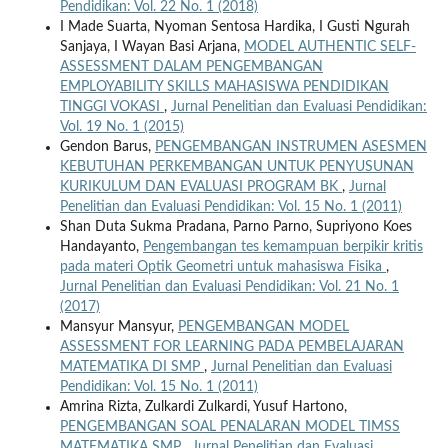
Pendidikan: Vol. 22 No. 1 (2018)
I Made Suarta, Nyoman Sentosa Hardika, I Gusti Ngurah
Sanjaya, I Wayan Basi Arjana,
MODEL AUTHENTIC SELF-
ASSESSMENT DALAM PENGEMBANGAN
EMPLOYABILITY SKILLS MAHASISWA PENDIDIKAN
TINGGI VOKASI
,
Jurnal Penelitian dan Evaluasi Pendidikan:
Vol. 19 No. 1 (2015)
Gendon Barus,
PENGEMBANGAN INSTRUMEN ASESMEN
KEBUTUHAN PERKEMBANGAN UNTUK PENYUSUNAN
KURIKULUM DAN EVALUASI PROGRAM BK
,
Jurnal
Penelitian dan Evaluasi Pendidikan: Vol. 15 No. 1 (2011)
Shan Duta Sukma Pradana, Parno Parno, Supriyono Koes
Handayanto,
Pengembangan tes kemampuan berpikir kritis
pada materi Optik Geometri untuk mahasiswa Fisika
,
Jurnal Penelitian dan Evaluasi Pendidikan: Vol. 21 No. 1
(2017)
Mansyur Mansyur,
PENGEMBANGAN MODEL
ASSESSMENT FOR LEARNING PADA PEMBELAJARAN
MATEMATIKA DI SMP
,
Jurnal Penelitian dan Evaluasi
Pendidikan: Vol. 15 No. 1 (2011)
Amrina Rizta, Zulkardi Zulkardi, Yusuf Hartono,
PENGEMBANGAN SOAL PENALARAN MODEL TIMSS
MATEMATIKA SMP
,
Jurnal Penelitian dan Evaluasi