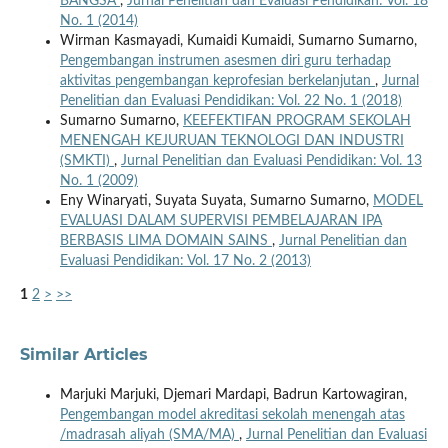
BANGSA
,
Jurnal Penelitian dan Evaluasi Pendidikan: Vol. 18
No. 1 (2014)
Wirman Kasmayadi, Kumaidi Kumaidi, Sumarno Sumarno,
Pengembangan instrumen asesmen diri guru terhadap
aktivitas pengembangan keprofesian berkelanjutan
,
Jurnal
Penelitian dan Evaluasi Pendidikan: Vol. 22 No. 1 (2018)
Sumarno Sumarno,
KEEFEKTIFAN PROGRAM SEKOLAH
MENENGAH KEJURUAN TEKNOLOGI DAN INDUSTRI
(SMKTI)
,
Jurnal Penelitian dan Evaluasi Pendidikan: Vol. 13
No. 1 (2009)
Eny Winaryati, Suyata Suyata, Sumarno Sumarno,
MODEL
EVALUASI DALAM SUPERVISI PEMBELAJARAN IPA
BERBASIS LIMA DOMAIN SAINS
,
Jurnal Penelitian dan
Evaluasi Pendidikan: Vol. 17 No. 2 (2013)
1
2
>
>>
Similar Articles
Marjuki Marjuki, Djemari Mardapi, Badrun Kartowagiran,
Pengembangan model akreditasi sekolah menengah atas
/madrasah aliyah (SMA/MA)
,
Jurnal Penelitian dan Evaluasi