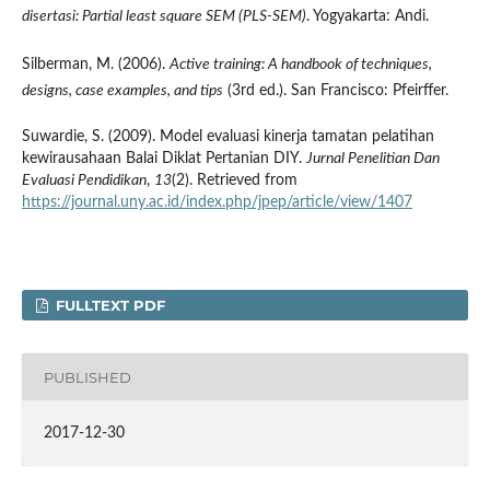
disertasi: Partial least square SEM (PLS-SEM)
. Yogyakarta: Andi.
Silberman, M. (2006).
Active training: A handbook of techniques,
designs, case examples, and tips
(3rd ed.). San Francisco: Pfeirffer.
Suwardie, S. (2009). Model evaluasi kinerja tamatan pelatihan
kewirausahaan Balai Diklat Pertanian DIY.
Jurnal Penelitian Dan
Evaluasi Pendidikan
,
13
(2). Retrieved from
https://journal.uny.ac.id/index.php/jpep/article/view/1407
FULLTEXT PDF
PUBLISHED
2017-12-30