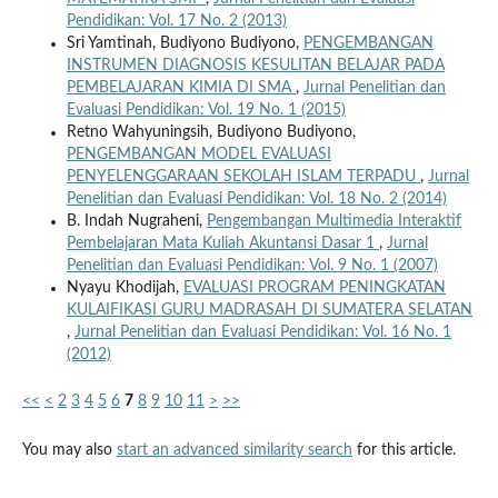
Pendidikan: Vol. 17 No. 2 (2013)
Sri Yamtinah, Budiyono Budiyono,
PENGEMBANGAN
INSTRUMEN DIAGNOSIS KESULITAN BELAJAR PADA
PEMBELAJARAN KIMIA DI SMA
,
Jurnal Penelitian dan
Evaluasi Pendidikan: Vol. 19 No. 1 (2015)
Retno Wahyuningsih, Budiyono Budiyono,
PENGEMBANGAN MODEL EVALUASI
PENYELENGGARAAN SEKOLAH ISLAM TERPADU
,
Jurnal
Penelitian dan Evaluasi Pendidikan: Vol. 18 No. 2 (2014)
B. Indah Nugraheni,
Pengembangan Multimedia Interaktif
Pembelajaran Mata Kuliah Akuntansi Dasar 1
,
Jurnal
Penelitian dan Evaluasi Pendidikan: Vol. 9 No. 1 (2007)
Nyayu Khodijah,
EVALUASI PROGRAM PENINGKATAN
KULAIFIKASI GURU MADRASAH DI SUMATERA SELATAN
,
Jurnal Penelitian dan Evaluasi Pendidikan: Vol. 16 No. 1
(2012)
<<
<
2
3
4
5
6
7
8
9
10
11
>
>>
You may also
start an advanced similarity search
for this article.