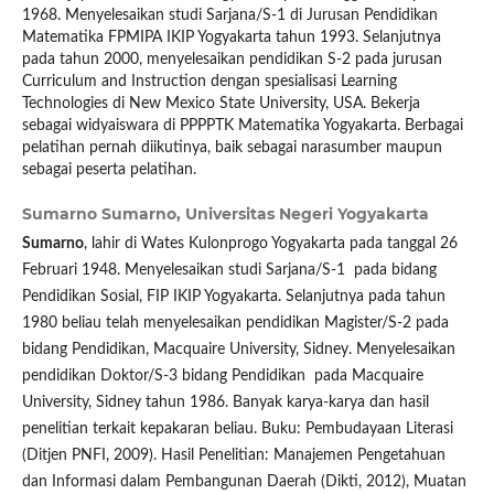
1968. Menyelesaikan studi Sarjana/S-1 di Jurusan Pendidikan
Matematika FPMIPA IKIP Yogyakarta tahun 1993. Selanjutnya
pada tahun 2000, menyelesaikan pendidikan S-2 pada jurusan
Curriculum and Instruction dengan spesialisasi Learning
Technologies di New Mexico State University, USA. Bekerja
sebagai widyaiswara di PPPPTK Matematika Yogyakarta. Berbagai
pelatihan pernah diikutinya, baik sebagai narasumber maupun
sebagai peserta pelatihan.
Sumarno Sumarno,
Universitas Negeri Yogyakarta
Sumarno
, lahir di Wates Kulonprogo Yogyakarta pada tanggal 26
Februari 1948. Menyelesaikan studi Sarjana/S-1 pada bidang
Pendidikan Sosial, FIP IKIP Yogyakarta. Selanjutnya pada tahun
1980 beliau telah menyelesaikan pendidikan Magister/S-2 pada
bidang Pendidikan, Macquaire University, Sidney. Menyelesaikan
pendidikan Doktor/S-3 bidang Pendidikan pada Macquaire
University, Sidney tahun 1986. Banyak karya-karya dan hasil
penelitian terkait kepakaran beliau. Buku: Pembudayaan Literasi
(Ditjen PNFI, 2009). Hasil Penelitian: Manajemen Pengetahuan
dan Informasi dalam Pembangunan Daerah (Dikti, 2012), Muatan