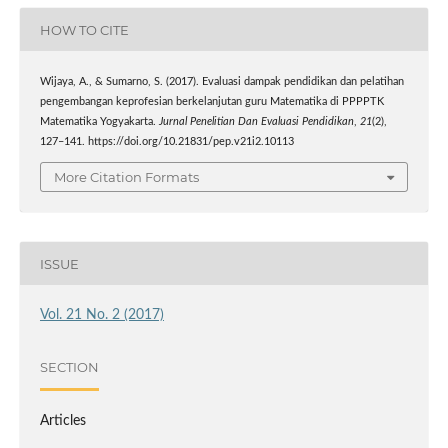
HOW TO CITE
Wijaya, A., & Sumarno, S. (2017). Evaluasi dampak pendidikan dan pelatihan
pengembangan keprofesian berkelanjutan guru Matematika di PPPPTK
Matematika Yogyakarta.
Jurnal Penelitian Dan Evaluasi Pendidikan
,
21
(2),
127–141. https://doi.org/10.21831/pep.v21i2.10113
More Citation Formats
ISSUE
Vol. 21 No. 2 (2017)
SECTION
Articles