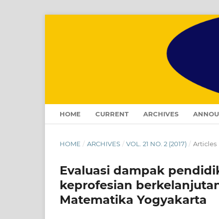
HOME
CURRENT
ARCHIVES
ANNOU
HOME
/
ARCHIVES
/
VOL. 21 NO. 2 (2017)
/
Articles
Evaluasi dampak pendid
keprofesian berkelanjut
Matematika Yogyakarta