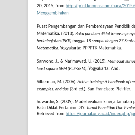
20, 2015, from
http://print.kompas.com/baca/201
Menggembirakan
Pusat Pengembangan dan Pemberdayaan Pendidik da
Matematika. (2013).
Buku panduan diklat in-on-in pen
berkelanjutan (PKB) tanggal 18 sampai dengan 27 Sep
Matematika
. Yogyakarta: PPPPTK Matematika.
Sarwono, J., & Narimawati, U. (2015).
Membuat skripsi,
least square SEM (PLS-SEM)
. Yogyakarta: Andi.
Silberman, M. (2006).
Active training: A handbook of te
examples, and tips
(3rd ed.). San Francisco: Pfeirffer.
Suwardie, S. (2009). Model evaluasi kinerja tamatan
Balai Diklat Pertanian DIY.
Jurnal Penelitian Dan Evalu
Retrieved from
https://journal.uny.ac.id/index.php/j