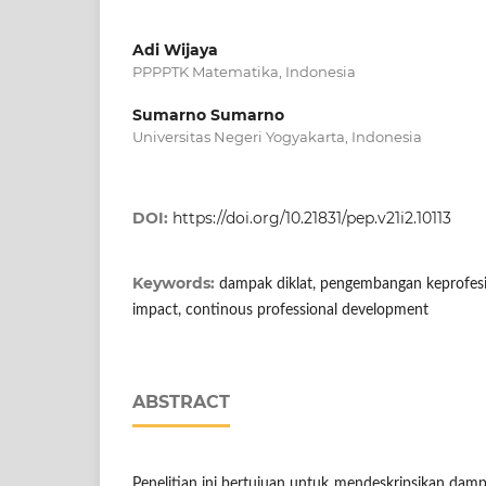
Adi Wijaya
PPPPTK Matematika, Indonesia
Sumarno Sumarno
Universitas Negeri Yogyakarta, Indonesia
DOI:
https://doi.org/10.21831/pep.v21i2.10113
Keywords:
dampak diklat, pengembangan keprofesia
impact, continous professional development
ABSTRACT
Penelitian ini bertujuan untuk mendeskripsikan dam