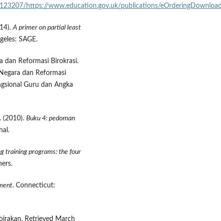
02123207/https://www.education.gov.uk/publications/eOrderingDownloa
014).
A primer on partial least
ngeles: SAGE.
dan Reformasi Birokrasi.
Negara dan Reformasi
ngsional Guru dan Angka
. (2010).
Buku 4: pedoman
nal.
g training programs: the four
hers.
pment
. Connecticut:
birakan. Retrieved March