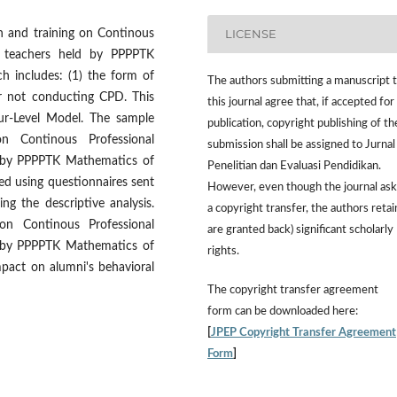
LICENSE
n and training on Continous
s teachers held by PPPPTK
 includes: (1) the form of
The authors submitting a manuscript 
for not conducting CPD. This
this journal agree that, if accepted for
our-Level Model. The sample
publication, copyright publishing of th
n Continous Professional
submission shall be assigned to Jurnal
 by PPPPTK Mathematics of
Penelitian dan Evaluasi Pendidikan.
ed using questionnaires sent
However,
even though the journal ask
ng the descriptive analysis.
a copyright transfer, the authors retai
on Continous Professional
are granted back) significant scholarly
 by PPPPTK Mathematics of
rights.
act on alumni's behavioral
The
copyright transfer agreement
form
can be downloaded here:
[
JPEP Copyright Transfer Agreement
Form
]