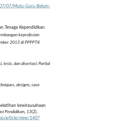
5/07/07/Mutu-Guru-Belum-
n Tenaga Kependidikan
gembangan keprofesian
tember 2013 di PPPPTK
 tesis, dan disertasi: Partial
chniques, designs, case
 pelatihan kewirausahaan
asi Pendidikan
,
13
(2).
pep/article/view/1407