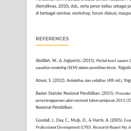
(Kemdiknas, 2010), dsb., serta peran beliau sebagai
di berbagai seminar, workshop, forum diskusi, maupu
REFERENCES
Abdillah, W., & Jogiyanto. (2015).
Partial least square (
equation modeling (SEM) dalam penelitian bisnis
. Yogyak
Azwar, S. (2012).
Reliabiltas dan validitas
(4th ed.). Yog
Badan Standar Nasional Pendidikan. (2015).
Prosedur
penyelenggaraan ujian nasional tahun pelajaran 2015/2
Nasional Pendidikan.
Goodall, J., Day, C., Muijs, D., & Harris, A. (2005).
Eval
Professional Development (CPD)
.
Research Report No. 