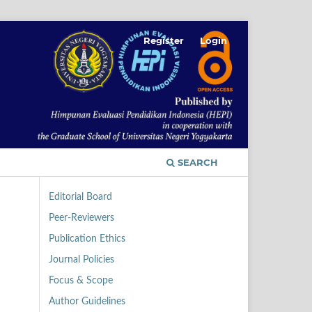
Register
Login
SEARCH
Editorial Board
Peer-Reviewers
Publication Ethics
Journal Policies
Focus & Scope
Author Guidelines