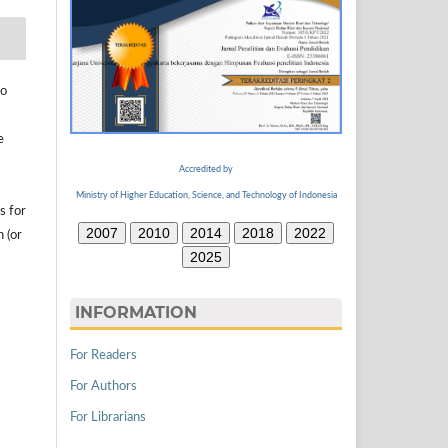
to
e
Accredited by
Ministry of Higher Education, Science, and Technology of Indonesia
s for
2007
2010
2014
2018
2022
n (or
2025
INFORMATION
For Readers
For Authors
For Librarians