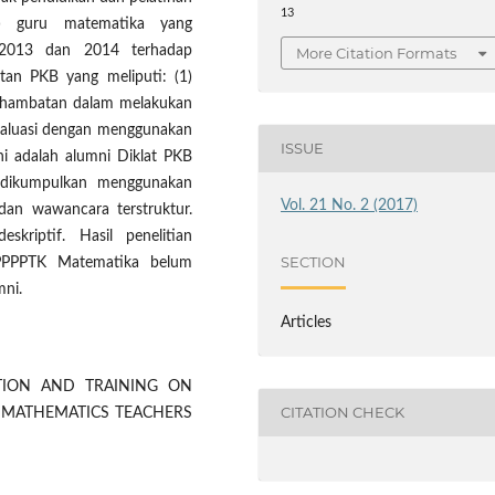
13
B) guru matematika yang
 2013 dan 2014 terhadap
More Citation Formats
tan PKB yang meliputi: (1)
la/hambatan dalam melakukan
evaluasi dengan menggunakan
ISSUE
ni adalah alumni Diklat PKB
dikumpulkan menggunakan
Vol. 21 No. 2 (2017)
 dan wawancara terstruktur.
eskriptif. Hasil penelitian
SECTION
 PPPPTK Matematika belum
mni.
Articles
TION AND TRAINING ON
CITATION CHECK
 MATHEMATICS TEACHERS