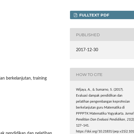
FULLTEXT PDF
PUBLISHED
2017-12-30
HOW TO CITE
n berkelanjutan, training
Wijaya, A., & Sumarno, S. (2017).
Evaluasi dampak pendidikan dan
pelatihan pengembangan keprofesian
berkelanjutan guru Matematika di
PPPPTK Matematika Yogyakarta.
Jurnal
Penelitian Dan Evaluasi Pendidikan
,
21
(2)
127–141.
https://doi.org/10.21831/pep.v21i2.10
pak pendidikan dan pelatihan