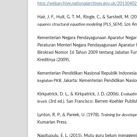
http://webarchive.nationalarchives.gov.uk/201304
Hair, J. F., Hult, G. T. M., Ringle, C., & Sarstedt, M. (2
squares structural equation modeling (PLS_SEM)
. Los A
Kementerian Negara Pendayagunaan Aparatur Negara 
Peraturan Menteri Negara Pendayagunaan Aparatur 
Birokrasi Nomor 16 Tahun 2009 tentang Jabatan Fu
Kreditnya (2009).
Kementerian Pendidikan Nasional Republik Indonesia
kegiatan PKB
. Jakarta: Kementerian Pendidikan Nasio
Kirkpatrick, D. L., & Kirkpatrick, J. D. (2006).
Evaluatin
levels
(3rd ed.). San Francisco: Berrett-Koehler Publis
Lynton, R. P., & Pareek, U. (1978).
Training for develo
Kumarian Press.
Napitupulu, E. L. (2015). Mutu guru belum menggem