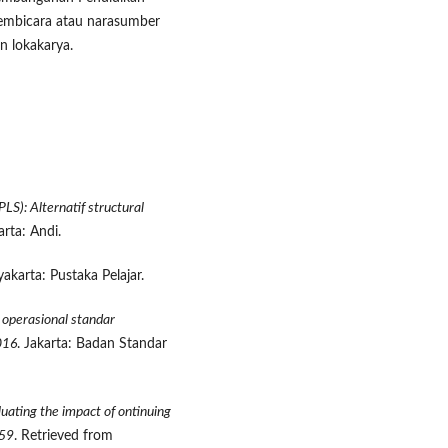
 pembicara atau narasumber
n lokakarya.
PLS): Alternatif structural
arta: Andi.
yakarta: Pustaka Pelajar.
 operasional standar
016
. Jakarta: Badan Standar
uating the impact of ontinuing
659
. Retrieved from