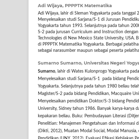
Adi Wijaya,
PPPPTK Matematika
Adi Wijaya, lahir di Sleman Yogyakarta pada tanggal
Menyelesaikan studi Sarjana/S-1 di Jurusan Pendid
Yogyakarta tahun 1993. Selanjutnya pada tahun 200
S-2 pada jurusan Curriculum and Instruction dengan s
Technologies di New Mexico State University, USA. B
di PPPPTK Matematika Yogyakarta. Berbagai pelatihan
sebagai narasumber maupun sebagai peserta pelatiha
Sumarno Sumarno,
Universitas Negeri Yogy
Sumarno
, lahir di Wates Kulonprogo Yogyakarta pada
Menyelesaikan studi Sarjana/S-1 pada bidang Pendidi
Yogyakarta. Selanjutnya pada tahun 1980 beliau tel
Magister/S-2 pada bidang Pendidikan, Macquaire Univ
Menyelesaikan pendidikan Doktor/S-3 bidang Pendi
University, Sidney tahun 1986. Banyak karya-karya dan
kepakaran beliau. Buku: Pembudayaan Literasi (Ditjen
Penelitian: Manajemen Pengetahuan dan Informasi
(Dikti, 2012), Muatan Modal Social, Modal Manusia,
Pendidikan (UNY, 2012), Evaluasi Efikasi Kebijakan