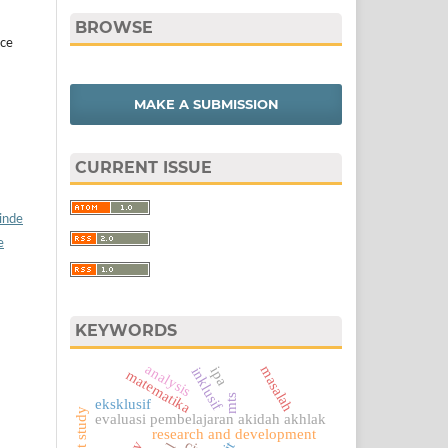
BROWSE
ice
MAKE A SUBMISSION
CURRENT ISSUE
/inde
e
KEYWORDS
analysis
masalah
ipa
inklusif
matematika
mts
eksklusif
evaluasi pembelajaran akidah akhlak
research and development