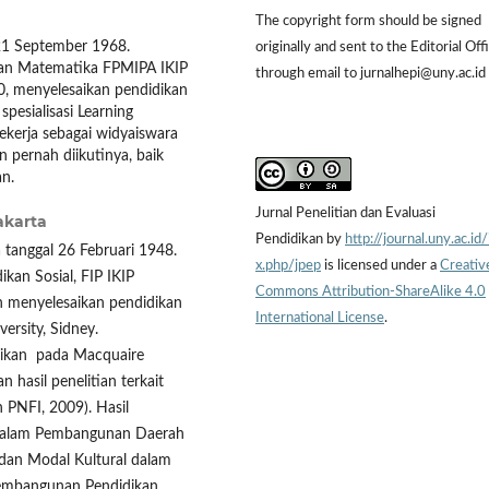
The copyright form should be signed
 21 September 1968.
originally and sent to the Editorial Off
ikan Matematika FPMIPA IKIP
through email to jurnalhepi@uny.ac.id
0, menyelesaikan pendidikan
pesialisasi Learning
ekerja sebagai widyaiswara
 pernah diikutinya, baik
n.
Jurnal Penelitian dan Evaluasi
akarta
Pendidikan by
http://journal.uny.ac.id
 tanggal 26 Februari 1948.
x.php/jpep
is licensed under a
Creativ
kan Sosial, FIP IKIP
Commons Attribution-ShareAlike 4.0
ah menyelesaikan pendidikan
International License
.
ersity, Sidney.
dikan pada Macquaire
 hasil penelitian terkait
 PNFI, 2009). Hasil
 dalam Pembangunan Daerah
 dan Modal Kultural dalam
 Pembangunan Pendidikan