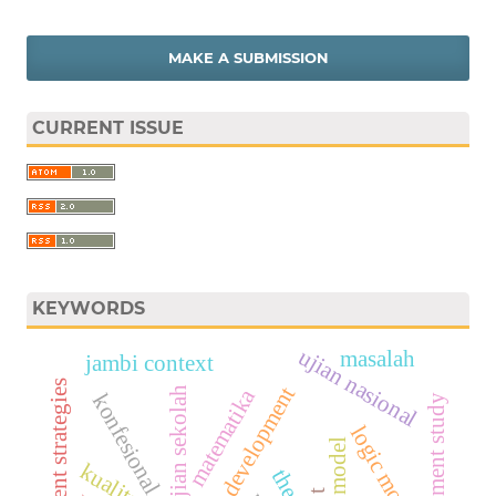
MAKE A SUBMISSION
CURRENT ISSUE
KEYWORDS
ujian nasional
masalah
jambi context
development strategies
research and development
ujian sekolah
matematika
konfesional
development study
logic model
cipp model