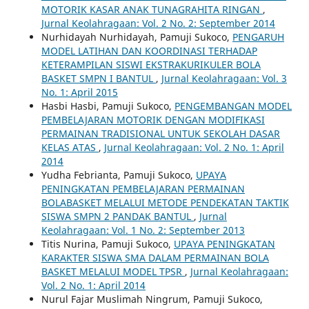
MOTORIK KASAR ANAK TUNAGRAHITA RINGAN
,
Jurnal Keolahragaan: Vol. 2 No. 2: September 2014
Nurhidayah Nurhidayah, Pamuji Sukoco,
PENGARUH
MODEL LATIHAN DAN KOORDINASI TERHADAP
KETERAMPILAN SISWI EKSTRAKURIKULER BOLA
BASKET SMPN I BANTUL
,
Jurnal Keolahragaan: Vol. 3
No. 1: April 2015
Hasbi Hasbi, Pamuji Sukoco,
PENGEMBANGAN MODEL
PEMBELAJARAN MOTORIK DENGAN MODIFIKASI
PERMAINAN TRADISIONAL UNTUK SEKOLAH DASAR
KELAS ATAS
,
Jurnal Keolahragaan: Vol. 2 No. 1: April
2014
Yudha Febrianta, Pamuji Sukoco,
UPAYA
PENINGKATAN PEMBELAJARAN PERMAINAN
BOLABASKET MELALUI METODE PENDEKATAN TAKTIK
SISWA SMPN 2 PANDAK BANTUL
,
Jurnal
Keolahragaan: Vol. 1 No. 2: September 2013
Titis Nurina, Pamuji Sukoco,
UPAYA PENINGKATAN
KARAKTER SISWA SMA DALAM PERMAINAN BOLA
BASKET MELALUI MODEL TPSR
,
Jurnal Keolahragaan:
Vol. 2 No. 1: April 2014
Nurul Fajar Muslimah Ningrum, Pamuji Sukoco,