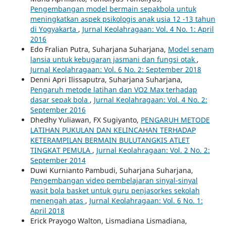
Pengembangan model bermain sepakbola untuk
meningkatkan aspek psikologis anak usia 12 -13 tahun
di Yogyakarta
,
Jurnal Keolahragaan: Vol. 4 No. 1: April
2016
Edo Fralian Putra, Suharjana Suharjana,
Model senam
lansia untuk kebugaran jasmani dan fungsi otak
,
Jurnal Keolahragaan: Vol. 6 No. 2: September 2018
Denni Apri Ilissaputra, Suharjana Suharjana,
Pengaruh metode latihan dan VO2 Max terhadap
dasar sepak bola
,
Jurnal Keolahragaan: Vol. 4 No. 2:
September 2016
Dhedhy Yuliawan, FX Sugiyanto,
PENGARUH METODE
LATIHAN PUKULAN DAN KELINCAHAN TERHADAP
KETERAMPILAN BERMAIN BULUTANGKIS ATLET
TINGKAT PEMULA
,
Jurnal Keolahragaan: Vol. 2 No. 2:
September 2014
Duwi Kurnianto Pambudi, Suharjana Suharjana,
Pengembangan video pembelajaran sinyal-sinyal
wasit bola basket untuk guru penjasorkes sekolah
menengah atas
,
Jurnal Keolahragaan: Vol. 6 No. 1:
April 2018
Erick Prayogo Walton, Lismadiana Lismadiana,