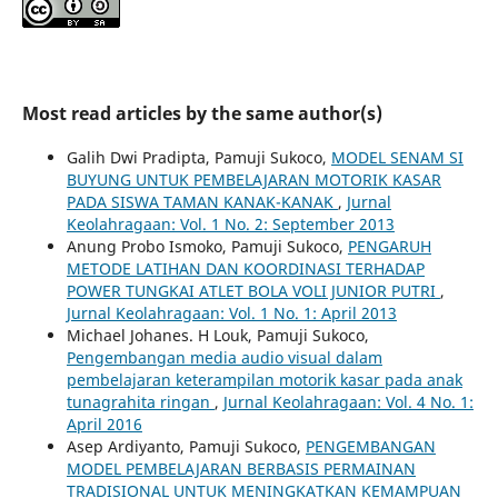
Most read articles by the same author(s)
Galih Dwi Pradipta, Pamuji Sukoco,
MODEL SENAM SI
BUYUNG UNTUK PEMBELAJARAN MOTORIK KASAR
PADA SISWA TAMAN KANAK-KANAK
,
Jurnal
Keolahragaan: Vol. 1 No. 2: September 2013
Anung Probo Ismoko, Pamuji Sukoco,
PENGARUH
METODE LATIHAN DAN KOORDINASI TERHADAP
POWER TUNGKAI ATLET BOLA VOLI JUNIOR PUTRI
,
Jurnal Keolahragaan: Vol. 1 No. 1: April 2013
Michael Johanes. H Louk, Pamuji Sukoco,
Pengembangan media audio visual dalam
pembelajaran keterampilan motorik kasar pada anak
tunagrahita ringan
,
Jurnal Keolahragaan: Vol. 4 No. 1:
April 2016
Asep Ardiyanto, Pamuji Sukoco,
PENGEMBANGAN
MODEL PEMBELAJARAN BERBASIS PERMAINAN
TRADISIONAL UNTUK MENINGKATKAN KEMAMPUAN