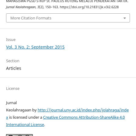
MAHASISWA PGSD STKIP St. PAULUS RUTENG MELALUI PENDEKATAN TAKTIK.
Jurnal Keolahragaan
,
3
(2), 150–163. https://doi.org/10.21831/jk.v3i2.6228
More Citation Formats
Issue
Vol. 3 No. 2: September 2015
Section
Articles
License
Jurnal
Keolahragaan by
http://journal.uny.ac.id/index.php/jolahraga/inde
x
is licensed under a
Creative Commons Attribution-ShareAlike 4.0
International License
.