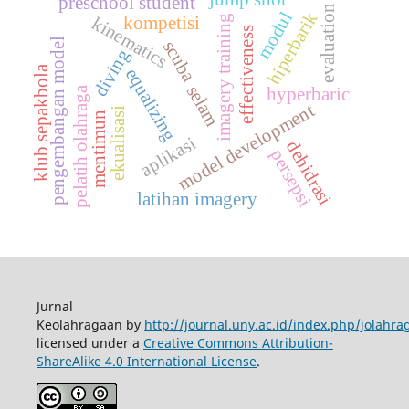
preschool student
evaluation
hiperbarik
modul
kompetisi
kinematics
imagery training
effectiveness
pengembangan model
scuba
diving
klub sepakbola
equalizing
selam
pelatih olahraga
hyperbaric
model development
ekualisasi
mentimun
aplikasi
dehidrasi
persepsi
latihan imagery
Jurnal
Keolahragaan by
http://journal.uny.ac.id/index.php/jolahra
licensed under a
Creative Commons Attribution-
ShareAlike 4.0 International License
.