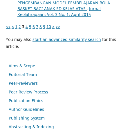
PENGEMBANGAN MODEL PEMBELAJARAN BOLA
BASKET BAGI ANAK SD KELAS ATAS
,
Jurnal
Keolahragaan: Vol. 3 No. 1: April 2015
<<
<
1
2
3
4
5
6
7
8
9
10
>
>>
You may also
start an advanced similarity search
for this
article.
Aims & Scope
Editorial Team
Peer-reviewers
Peer Review Process
Publication Ethics
Author Guidelines
Publishing System
Abstracting & Indexing