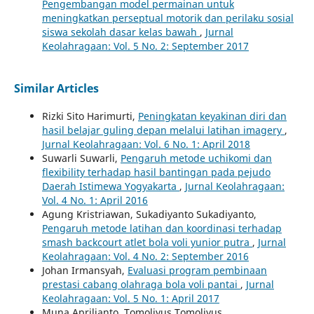
Pengembangan model permainan untuk
meningkatkan perseptual motorik dan perilaku sosial
siswa sekolah dasar kelas bawah
,
Jurnal
Keolahragaan: Vol. 5 No. 2: September 2017
Similar Articles
Rizki Sito Harimurti,
Peningkatan keyakinan diri dan
hasil belajar guling depan melalui latihan imagery
,
Jurnal Keolahragaan: Vol. 6 No. 1: April 2018
Suwarli Suwarli,
Pengaruh metode uchikomi dan
flexibility terhadap hasil bantingan pada pejudo
Daerah Istimewa Yogyakarta
,
Jurnal Keolahragaan:
Vol. 4 No. 1: April 2016
Agung Kristriawan, Sukadiyanto Sukadiyanto,
Pengaruh metode latihan dan koordinasi terhadap
smash backcourt atlet bola voli yunior putra
,
Jurnal
Keolahragaan: Vol. 4 No. 2: September 2016
Johan Irmansyah,
Evaluasi program pembinaan
prestasi cabang olahraga bola voli pantai
,
Jurnal
Keolahragaan: Vol. 5 No. 1: April 2017
Muna Aprilianto, Tomoliyus Tomoliyus,